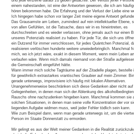
und jede einzelne darauf zu geben gedachte. Der Verlust jener Persone
einem nahestanden, ist eine der Antworten gewesen, die ich am häufig
hören bekommen habe. Die Erfahrung und der Verlust der Liebe eine we
Ich hingegen habe schon vor langer Zeit meine eigene Antwort gefunde
Das Grausamste am Leben, zumindest auf rein intellektueller Ebene, s
von allen Gefühlen, ist die Tatsache, dass wir in es hineintreten, es
durchschreiten und es wieder verlassen, ohne jemals auch nur einen Br
unseres Potenzials realisiert zu haben. Für jede Tür, die sich uns öffnet
ein Dutzend für immer verschlossen, für jedes Quäntchen Potenzial, d
realisieren verlöschen hunderte weitere unwiederbringlich. Manchmal fr
mich, wo ich jetzt wäre, exakt in diesem Moment, wenn mein Leben a
verlaufen wäre. Wenn mich damals niemand von der Straße aufgelesen
die Gemeinschaft eingeführt hätte.
Wann immer mich solche Tagträume auf der Zitadelle plagen, bestelle 
für gewöhnlich extrastarkes vrantisches Graubier auf mein Zimmer. Bin
gerade unterwegs, improvisiere ich häufig mit lokalen Alternativen.
Unangenehmerweise beschränken sich diese Gedanken aber nicht auf
Gelegenheiten, in denen man sich der Ablenkung des alkoholbedingten
Rauschs ohne nachzudenken hingeben kann. Manchmal kommen sie a
solchen Situationen, in denen man seine volle Konzentration der vor s
liegenden Aufgabe widmen muss, weil jeder Fehler tödlich sein kann.
Wie zum Beispiel dann, wenn man gerade unterwegs ist, um die viertwi
Person im Staate Donnerstatt zu ermorden.
Mir gelingt es aus der Welt meiner Gedanken in die Realität zurückzuk