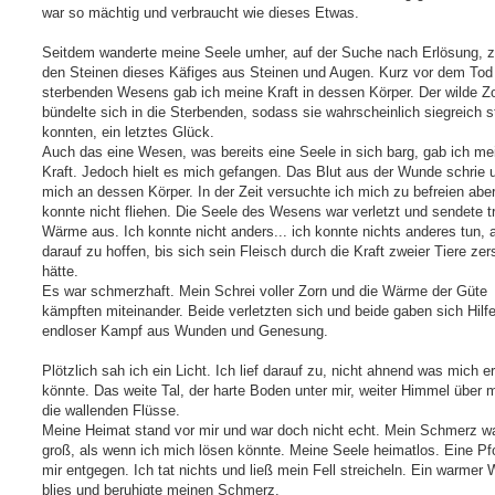
war so mächtig und verbraucht wie dieses Etwas.
Seitdem wanderte meine Seele umher, auf der Suche nach Erlösung, 
den Steinen dieses Käfiges aus Steinen und Augen. Kurz vor dem Tod
sterbenden Wesens gab ich meine Kraft in dessen Körper. Der wilde Zo
bündelte sich in die Sterbenden, sodass sie wahrscheinlich siegreich s
konnten, ein letztes Glück.
Auch das eine Wesen, was bereits eine Seele in sich barg, gab ich me
Kraft. Jedoch hielt es mich gefangen. Das Blut aus der Wunde schrie 
mich an dessen Körper. In der Zeit versuchte ich mich zu befreien aber
konnte nicht fliehen. Die Seele des Wesens war verletzt und sendete 
Wärme aus. Ich konnte nicht anders... ich konnte nichts anderes tun, 
darauf zu hoffen, bis sich sein Fleisch durch die Kraft zweier Tiere zer
hätte.
Es war schmerzhaft. Mein Schrei voller Zorn und die Wärme der Güte
kämpften miteinander. Beide verletzten sich und beide gaben sich Hilfe
endloser Kampf aus Wunden und Genesung.
Plötzlich sah ich ein Licht. Ich lief darauf zu, nicht ahnend was mich e
könnte. Das weite Tal, der harte Boden unter mir, weiter Himmel über m
die wallenden Flüsse.
Meine Heimat stand vor mir und war doch nicht echt. Mein Schmerz w
groß, als wenn ich mich lösen könnte. Meine Seele heimatlos. Eine P
mir entgegen. Ich tat nichts und ließ mein Fell streicheln. Ein warmer 
blies und beruhigte meinen Schmerz.