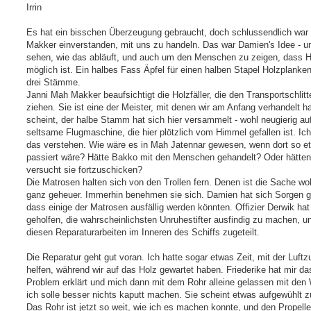
i
Irrin
t
r
a
Es hat ein bisschen Überzeugung gebraucht, doch schlussendlich wa
g
Makker einverstanden, mit uns zu handeln. Das war Damien's Idee - 
sehen, wie das abläuft, und auch um den Menschen zu zeigen, dass 
möglich ist. Ein halbes Fass Äpfel für einen halben Stapel Holzplanke
drei Stämme.
Janni Mah Makker beaufsichtigt die Holzfäller, die den Transportschlitt
ziehen. Sie ist eine der Meister, mit denen wir am Anfang verhandelt h
scheint, der halbe Stamm hat sich hier versammelt - wohl neugierig auf
seltsame Flugmaschine, die hier plötzlich vom Himmel gefallen ist. Ic
das verstehen. Wie wäre es in Mah Jatennar gewesen, wenn dort so e
passiert wäre? Hätte Bakko mit den Menschen gehandelt? Oder hätten
versucht sie fortzuschicken?
Die Matrosen halten sich von den Trollen fern. Denen ist die Sache woh
ganz geheuer. Immerhin benehmen sie sich. Damien hat sich Sorgen 
dass einige der Matrosen ausfällig werden könnten. Offizier Derwik hat
geholfen, die wahrscheinlichsten Unruhestifter ausfindig zu machen, u
diesen Reparaturarbeiten im Inneren des Schiffs zugeteilt.
Die Reparatur geht gut voran. Ich hatte sogar etwas Zeit, mit der Luftz
helfen, während wir auf das Holz gewartet haben. Friederike hat mir da
Problem erklärt und mich dann mit dem Rohr alleine gelassen mit den 
ich solle besser nichts kaputt machen. Sie scheint etwas aufgewühlt z
Das Rohr ist jetzt so weit, wie ich es machen konnte, und den Propell