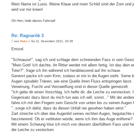
Mein Name ist Lusio. Meine Klaue und mein Schild sind der Zorn und j
wird vor mir knien!
Oh Herr, heile dieses Fahrrad!
Re: Ragnarök 3
B
von
Haku
»
Sa 11. Dezember 2021, 20:38
e
i
Emizel
t
r
a
"Schnauze!", sag ich und schlage dem schreienden Fass in sein Gesic
g
"Mein Gott! Ich dachte, ihr Ritter werdet mit allem fertig. Ist das dein e
Toter?", frage ich ihn während ich herablassend auf ihn schaue.
Genervt packe ich sein Kinn, sodass er mir in die Augen sieht. Seine 
Augen sprudeln Tränen, wie eine Quelle ihren Fluss entspringen lässt.
Verwirrung, Furcht und Verzweiflung sind in dieser Quelle gemeizelt.
"Ich gebe dir einen Vorschlag. Ich helfe dir, die Leiche zu verstecken. 
Gegensatz dazu lässt du mich tun was ich will, sonst..." Mit der ande
fahre ich mit den Fingern sein Gesicht von unten bis zu seinen Augen 
"..sorge ich dafür, dass du diesen Unfall nie gesehen haben wirst."
Zart streiche ich über das Augenlid seines rechten Auges, begutachte 
faszinierend. Ob er verbluten würde, wenn ich ihm das Auge entferne?
Mit einem Schwung löse ich mich von diesem überfülltem Fass und he
die Leiche zu vestecken.