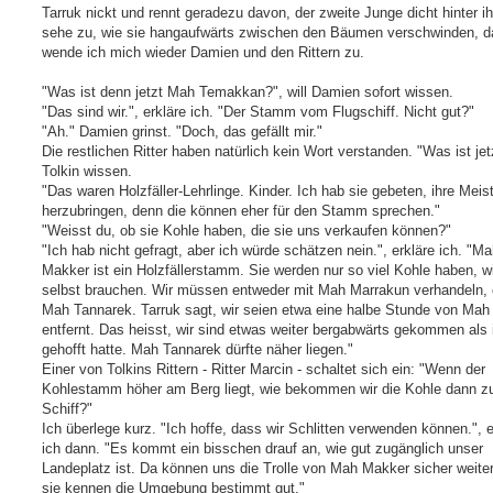
Tarruk nickt und rennt geradezu davon, der zweite Junge dicht hinter i
sehe zu, wie sie hangaufwärts zwischen den Bäumen verschwinden, 
wende ich mich wieder Damien und den Rittern zu.
"Was ist denn jetzt Mah Temakkan?", will Damien sofort wissen.
"Das sind wir.", erkläre ich. "Der Stamm vom Flugschiff. Nicht gut?"
"Ah." Damien grinst. "Doch, das gefällt mir."
Die restlichen Ritter haben natürlich kein Wort verstanden. "Was ist jetz
Tolkin wissen.
"Das waren Holzfäller-Lehrlinge. Kinder. Ich hab sie gebeten, ihre Meis
herzubringen, denn die können eher für den Stamm sprechen."
"Weisst du, ob sie Kohle haben, die sie uns verkaufen können?"
"Ich hab nicht gefragt, aber ich würde schätzen nein.", erkläre ich. "M
Makker ist ein Holzfällerstamm. Sie werden nur so viel Kohle haben, w
selbst brauchen. Wir müssen entweder mit Mah Marrakun verhandeln, 
Mah Tannarek. Tarruk sagt, wir seien etwa eine halbe Stunde von Ma
entfernt. Das heisst, wir sind etwas weiter bergabwärts gekommen als 
gehofft hatte. Mah Tannarek dürfte näher liegen."
Einer von Tolkins Rittern - Ritter Marcin - schaltet sich ein: "Wenn der
Kohlestamm höher am Berg liegt, wie bekommen wir die Kohle dann 
Schiff?"
Ich überlege kurz. "Ich hoffe, dass wir Schlitten verwenden können.", e
ich dann. "Es kommt ein bisschen drauf an, wie gut zugänglich unser
Landeplatz ist. Da können uns die Trolle von Mah Makker sicher weiter
sie kennen die Umgebung bestimmt gut."