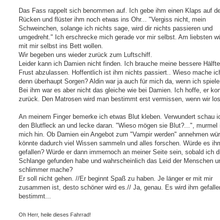
Das Fass rappelt sich benommen auf. Ich gebe ihm einen Klaps auf d
Rücken und flüster ihm noch etwas ins Ohr... "Vergiss nicht, mein
Schweinchen, solange ich nichts sage, wird dir nichts passieren und
umgedreht." Ich erschrecke mich gerade vor mir selbst. Am liebsten w
mit mir selbst ins Bett wollen.
Wir begeben uns wieder zurück zum Luftschiff.
Leider kann ich Damien nicht finden. Ich brauche meine bessere Hälft
Frust abzulassen. Hoffentlich ist ihm nichts passiert.. Wieso mache ic
denn überhaupt Sorgen? Aldin war ja auch für mich da, wenn ich spiele
Bei ihm war es aber nicht das gleiche wie bei Damien. Ich hoffe, er k
zurück. Den Matrosen wird man bestimmt erst vermissen, wenn wir los
An meinem Finger bemerke ich etwas Blut kleben. Verwundert schau i
den Blutfleck an und lecke daran. "Wieso mögen sie Blut?...", murmel 
mich hin. Ob Damien ein Angebot zum "Vampir werden" annehmen wür
könnte dadurch viel Wissen sammeln und alles forschen. Würde es ih
gefallen? Würde er dann immernoch an meiner Seite sein, sobald ich d
Schlange gefunden habe und wahrscheinlich das Leid der Menschen 
schlimmer mache?
Er soll nicht gehen. //Er beginnt Spaß zu haben. Je länger er mit mir
zusammen ist, desto schöner wird es.// Ja, genau. Es wird ihm gefall
bestimmt...
Oh Herr, heile dieses Fahrrad!