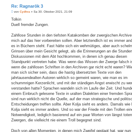
Re: Ragnarök 3
B
von
Cydhra
»
Sa 30. Oktober 2021, 21:09
e
i
Tolkin
t
Duell fremder Zungen.
r
a
g
Zahllose Stunden in den tiefsten Katakomben der zwergischen Archive
mich auf das hier vorbereiten sollen. Aber letztendlich ist es immer and
es in Büchern steht. Fast hätte sich ein wehmütiges, aber auch schel
Grinsen über mein Gesicht gelegt, als die Erinnerungen an die Stunde
Diskussionen mit dem Abt hochkommen, in denen ich genau diesen
Standpunkt vertreten habe. Was wenn das Wissen der Zwerge falsch 
wenn die zahllosen Schriften in den Archiven gar nicht echt waren? Wie
man sich sicher sein, dass die hastig übersetzten Texte von den
jahrtausendealten Autoren wirklich so gemeint waren, wie man es im
schummrigen Kerzenlicht, und mit der ständigen Angst erwischt zu we
verstanden hatte? Sprachen wandeln sich im Laufe der Zeit. Und hunde
einem Einbruch gelesene Texte in uralten Dialekten einer fremden Spr
sind nun wirklich nicht die Quelle, auf der man strategische und politis
Entscheidungen treffen sollte. Aber Kolja sieht es anders. Damals wie 
Kolja sieht es immer anders. Und so war der Friede mit den Trollen ein
Notwendigkeit, lediglich basierend auf ein paar Worten von längst toten
Zwergen, die vielleicht nie einem Troll begegnet sind.
Doch von allen Momenten, in denen mich Zweifel geplagt hat, war nun 