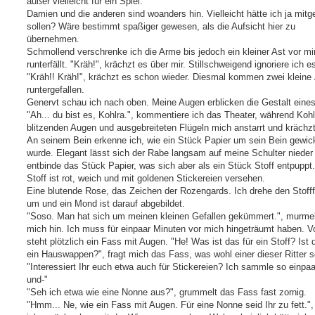
außer vielleicht für ein Spiel.
Damien und die anderen sind woanders hin. Vielleicht hätte ich ja mit
sollen? Wäre bestimmt spaßiger gewesen, als die Aufsicht hier zu
übernehmen.
Schmollend verschrenke ich die Arme bis jedoch ein kleiner Ast vor mi
runterfällt. "Kräh!", krächzt es über mir. Stillschweigend ignoriere ich e
"Kräh!! Kräh!", krächzt es schon wieder. Diesmal kommen zwei kleine 
runtergefallen.
Genervt schau ich nach oben. Meine Augen erblicken die Gestalt eine
"Ah... du bist es, Kohlra.", kommentiere ich das Theater, während Kohl
blitzenden Augen und ausgebreiteten Flügeln mich anstarrt und krächzt
An seinem Bein erkenne ich, wie ein Stück Papier um sein Bein gewick
wurde. Elegant lässt sich der Rabe langsam auf meine Schulter nieder
entbinde das Stück Papier, was sich aber als ein Stück Stoff entpuppt
Stoff ist rot, weich und mit goldenen Stickereien versehen.
Eine blutende Rose, das Zeichen der Rozengards. Ich drehe den Stoff
um und ein Mond ist darauf abgebildet.
"Soso. Man hat sich um meinen kleinen Gefallen gekümmert.", murmel
mich hin. Ich muss für einpaar Minuten vor mich hingeträumt haben. V
steht plötzlich ein Fass mit Augen. "He! Was ist das für ein Stoff? Ist 
ein Hauswappen?", fragt mich das Fass, was wohl einer dieser Ritter se
"Interessiert Ihr euch etwa auch für Stickereien? Ich sammle so einpa
und-"
"Seh ich etwa wie eine Nonne aus?", grummelt das Fass fast zornig.
"Hmm... Ne, wie ein Fass mit Augen. Für eine Nonne seid Ihr zu fett."