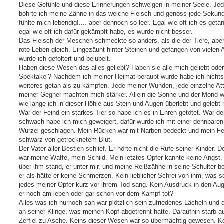
Diese Gefühle und diese Erinnerungen schwelgen in meiner Seele. Je
bohrte ich meine Zähne in das weiche Fleisch und genoss jede Sekund
fühlte mich lebendig!.... aber dennoch so leer. Egal wie oft ich es geta
egal wie oft ich dafür gekämpft habe, es wurde nicht besser.
Das Fleisch der Meschen schmeckte so anders, als die der Tiere, abe
rote Leben gleich. Eingezäunt hinter Steinen und gefangen von vielen
wurde ich gefoltert und bejubelt.
Haben diese Wesen das alles geliebt? Haben sie alle mich geliebt ode
Spektakel? Nachdem ich meiner Heimat beraubt wurde habe ich nichts
weiteres getan als zu kämpfen. Jede meiner Wunden, jede einzelne At
meiner Gegner machten mich stärker. Allein die Sonne und der Mond 
wie lange ich in dieser Höhle aus Stein und Augen überlebt und gelebt 
War der Feind ein starkes Tier so habe ich es in Ehren getötet. War de
schwach habe ich mich geweigert, dafür wurde ich mit einer dehnbaren
Wurzel geschlagen. Mein Rücken war mit Narben bedeckt und mein Fe
schwarz von getrocknetem Blut.
Der Vater aller Bestien schlief. Er hörte nicht die Rufe seiner Kinder. D
war meine Waffe, mein Schild. Mein letztes Opfer kannte keine Angst. 
über ihm stand, er unter mir, und meine Reißzähne in seine Schulter bo
er als hätte er keine Schmerzen. Kein lieblicher Schrei von ihm, was s
jedes meiner Opfer kurz vor ihrem Tod sang. Kein Ausdruck in den Au
er noch am leben oder gar schon vor dem Kampf tot?
Alles was ich nurnoch sah war plötzlich sein zufriedenes Lächeln und 
an seiner Klinge, was meinen Kopf abgetrennt hatte. Daraufhin starb au
Zerfiel zu Asche. Keins dieser Wesen war so übermächtig gewesen. Ke