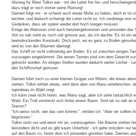
Abstieg für Ritter Tolkin war - mit der Leiter frei hin- und herschwingen
dazu trägt er noch immer seine Rüstung!
Damien folgt mir - er scheint auch etwas Mühe zu haben, doch er ist vi
leichter, und dadurch schwingt die Leiter nicht so. Ich verdränge erst 
Gedanken, dass wir später wieder dort hoch steigen müssen.
Einige der Matrosen sind auch heruntergekommen und umrunden das S
Von so nah sieht es noch viel grösser aus, als ich dachte. Es ist ein wi
beeindruckendes Konstrukt. Doch jetzt, wo es ganz zu Boden gesunken
wird es von den Bäumen überragt.
Das Schiff ist nicht vollständig am Boden. Es ist zwischen einigen Ta
sozusagen eingeklemmt. Die armen Tannen sind von dem Gewicht zur
geknickt worden. An einigen Stellen wurden dadurch weiter Löcher - Lec
den Schiffsrumpf gerissen.
Damien führt mich zu einer kleinen Gruppe von Rittern, die etwas abse
stehen. Tolkin erklärt etwas, wird dann aber von Manu unterbrochen, de
irgendwas im Wald zeigt.
Ich kann zwar nicht hören, was Manu sagt, aber ich sehe tatsächlich 
Wald. Ein Troll versteckt sich hinter einem Baum. Sind wir so nah an 
Stamm?
"Ich weiss nicht, wer das sein könnte.", erkläre ich. "Aber wir sollten i
begrüssen."
Tolkin nickt nur und weist mir an, voranzugehen. Die Bäume stehen hie
besonders dicht und es gibt kaum Unterholz - ich gehe trotzdem nur l
auf den Baum zu, hinter dem ich jemanden gesehen habe. Damien und