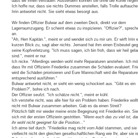
dass wir ihnen vertrauen. Ausserdem können sie ohne die Kohle nirgen
Ich hoffe nur, dass sie nichts Dummes anstellen, falls Trolle auftauche
Irrin antwortet nicht. Sie sieht etwas besorgt aus.
Wir finden Offizier Bulwar auf dem zweiten Deck, direkt vor dem
Lagerraumzugang. Er scheint etwas zu inspizieren. "Offizier?", spreche
an.
"Ah, Herr Kapitän.", meint er und wendet sich zu mir um. Er wirft Irrin 
kurzen Blick zu, sagt aber nichts. Jemand hat ihm einen Eisbeutel geg
seine Kopfverletzung. "Ich muss sagen, ich bin froh, dass wir heil gela
sind.", meint er nur.
Ich nicke. "Allerdings werden wohl mehr Reparaturen anstehen. Ich mö
dass Ihr mit Offizierin Friederike zusammen die Schäden evaluiert. Fri
wird die Schäden priorisieren und Eure Mannschaft wird die Reparatur
entsprechend ausführen."
Bulwar antwortet nicht, er sieht ein wenig schockiert aus. "Gibt es ein
Problem?", bohre ich nach.
Der Offizier seufzt. "Ich schätze nicht.", meint er kühl.
Ich verstehe nicht, was alle hier für ein Problem haben. Friederike wol
nicht mit Bulwar zusammen arbeiten. Gab es da einen Streit?
Plötzlich fällt mir wieder meine erste Begegnung mit Friederike ein. Sie
sich mit der ersten Offizierin gestritten.
"Wenn euch das zu viel ist, da
ihr wohl nicht geeignet für die Position..."
Ich atme tief durch. "Friederike mag nicht vom Adel stammen, und sie
vielleicht nicht den gleichen gesellschaftlichen Rang wie Ihr, aber sie is