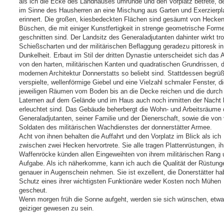
als ich die Ecke des Landhauses umrunde und den Vorplatz betrete, d
im Sinne des Hausherren an eine Mischung aus Garten und Exerzierpl
erinnert. Die großen, kiesbedeckten Flächen sind gesäumt von Hecke
Büschen, die mit einiger Kunstfertigkeit in strenge geometrische Form
geschnitten sind. Der Landsitz des Generaladjutanten dahinter wirkt tro
Schießscharten und der militärischen Beflaggung geradezu pittoresk in
Dunkelheit. Erbaut im Stil der dritten Dynastie unterscheidet sich das
von den harten, militärischen Kanten und quadratischen Grundrissen, d
modernen Architektur Donnerstatts so beliebt sind. Stattdessen begrü
verspielte, wellenförmige Giebel und eine Vielzahl schmaler Fenster, di
jeweiligen Räumen vom Boden bis an die Decke reichen und die durch 
Laternen auf dem Gelände und im Haus auch noch inmitten der Nacht h
erleuchtet sind. Das Gebäude beherbergt die Wohn- und Arbeitsräume
Generaladjutanten, seiner Familie und der Dienerschaft, sowie die von 
Soldaten des militärischen Wachdienstes der donnerstätter Armee.
Acht von ihnen behalten die Auffahrt und den Vorplatz im Blick als ich
zwischen zwei Hecken hervortrete. Sie alle tragen Plattenrüstungen, ih
Waffenröcke künden allen Eingeweihten von ihrem militärischen Rang u
Aufgabe. Als ich näherkomme, kann ich auch die Qualität der Rüstung
genauer in Augenschein nehmen. Sie ist exzellent, die Donerstätter h
Schutz eines ihrer wichtigsten Funktionäre weder Kosten noch Mühen
gescheut.
Wenn morgen früh die Sonne aufgeht, werden sie sich wünschen, etw
geiziger gewesen zu sein.