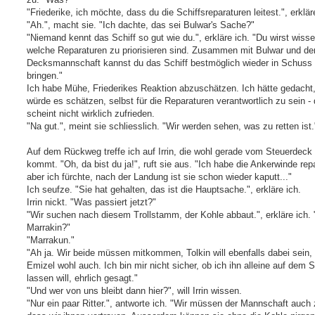
"Friederike, ich möchte, dass du die Schiffsreparaturen leitest.", erklär
"Ah.", macht sie. "Ich dachte, das sei Bulwar's Sache?"
"Niemand kennt das Schiff so gut wie du.", erkläre ich. "Du wirst wisse
welche Reparaturen zu priorisieren sind. Zusammen mit Bulwar und de
Decksmannschaft kannst du das Schiff bestmöglich wieder in Schuss
bringen."
Ich habe Mühe, Friederikes Reaktion abzuschätzen. Ich hätte gedacht,
würde es schätzen, selbst für die Reparaturen verantwortlich zu sein -
scheint nicht wirklich zufrieden.
"Na gut.", meint sie schliesslich. "Wir werden sehen, was zu retten ist.
Auf dem Rückweg treffe ich auf Irrin, die wohl gerade vom Steuerdeck
kommt. "Oh, da bist du ja!", ruft sie aus. "Ich habe die Ankerwinde repa
aber ich fürchte, nach der Landung ist sie schon wieder kaputt..."
Ich seufze. "Sie hat gehalten, das ist die Hauptsache.", erkläre ich.
Irrin nickt. "Was passiert jetzt?"
"Wir suchen nach diesem Trollstamm, der Kohle abbaut.", erkläre ich. 
Marrakin?"
"Marrakun."
"Ah ja. Wir beide müssen mitkommen, Tolkin will ebenfalls dabei sein,
Emizel wohl auch. Ich bin mir nicht sicher, ob ich ihn alleine auf dem S
lassen will, ehrlich gesagt."
"Und wer von uns bleibt dann hier?", will Irrin wissen.
"Nur ein paar Ritter.", antworte ich. "Wir müssen der Mannschaft auch 