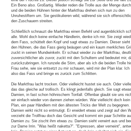
Ein Beno also. Großartig. Wieder reden die Trolle aus der Menge durc
und die beiden Hühnen hinter der Marktfrau drehen sich nun zu den
Unruhestiftern um. Sie gestikulieren wild, während sie sich offensichtli
den Zuschauern streiten.
Schließlich schnauzt die Marktfrau einen Befehl und augenblicklich s
alle. Wohl doch keine einfache Händlerin, denke ich mir. Sie zeigt wied
dem Fass, schüttelt den Kopf und sagt etwas zu Damien. Dieser sieht
den Hühnen, die das Fass gierig beäugen und ein kaum merkliches Gr
zuckt in seinen Mundwinkeln. Er schaut wieder zu der Marktfrau, deutl
zuversichtlicher als zuvor, zuckt mit den Schultern und bedeutet mir, 
zurückzubringen. Ich runzele die Stirn, aber als ich die beiden Trolle hi
Frau sehe, wie sie entsetzt zu mir schauen, wird mir der Plan klar. Ic
also das Fass und bringe es zurück zum Schlitten.
Die Marktfrau lacht trocken. Oder vielleicht hustet sie auch. Oder vielle
das das gleiche auf trollisch. Es klingt jedenfalls gleich. Sie sagt etwa
Damien, in fast schon höhnischem Tonfall. Offenbar glaubt sie uns nic
wir einfach wieder von dannen ziehen würden. War vielleicht doch kein
Plan, ein paar Händlern mit den ältesten Tricks der Welt zu begegnen
Damien wirkt nicht so entmutigt. Er erwidert etwas und zeigt auf den 
verzieht die Trollfrau doch das Gesicht und kommt ein paar Schritte au
Damien zu. Sie zischt ihm etwas zu. Damien sieht verwirrt aus und be
zur Dame Irrin. "Was heißt naketta?". "Erpressen, aber verneint", antw