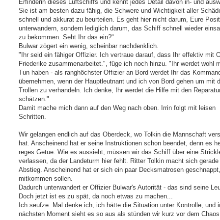
Erfinderin dieses Luftschiffs und kennt jedes Detail davon in- und aus
Sie ist am besten dazu fähig, die Schwere und Wichtigkeit aller Schäd
schnell und akkurat zu beurteilen. Es geht hier nicht darum, Eure Posi
unterwandern, sondern lediglich darum, das Schiff schnell wieder einsa
zu bekommen. Seht Ihr das ein?"
Bulwar zögert ein wenig, scheinbar nachdenklich.
"Ihr seid ein fähiger Offizier. Ich vertraue darauf, dass Ihr effektiv mit O
Friederike zusammenarbeitet.", füge ich noch hinzu. "Ihr werdet wohl 
Tun haben - als ranghöchster Offizier an Bord werdet Ihr das Komman
übernehmen, wenn der Hauptleutnant und ich von Bord gehen um mit 
Trollen zu verhandeln. Ich denke, Ihr werdet die Hilfe mit den Reparatu
schätzen."
Damit mache mich dann auf den Weg nach oben. Irrin folgt mit leisen
Schritten.
Wir gelangen endlich auf das Oberdeck, wo Tolkin die Mannschaft ve
hat. Anscheinend hat er seine Instruktionen schon beendet, denn es he
reges Getue. Wie es aussieht, müssen wir das Schiff über eine Strickle
verlassen, da der Landeturm hier fehlt. Ritter Tolkin macht sich gerade
Abstieg. Anscheinend hat er sich ein paar Decksmatrosen geschnappt,
mitkommen sollen.
Dadurch unterwandert er Offizier Bulwar's Autorität - das sind seine Leu
Doch jetzt ist es zu spät, da noch etwas zu machen...
Ich seufze. Mal denke ich, ich hätte die Situation unter Kontrolle, und 
nächsten Moment sieht es so aus als stünden wir kurz vor dem Chaos