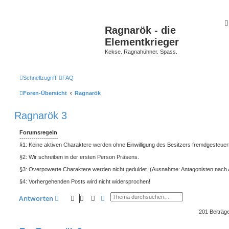
Ragnarök - die
Elementkrieger
Kekse. Ragnahühner. Spass.
Schnellzugriff
FAQ
Foren-Übersicht
Ragnarök
Ragnarök 3
Forumsregeln
-------------------
§1: Keine aktiven Charaktere werden ohne Einwilligung des Besitzers fremdgesteuert
§2: Wir schreiben in der ersten Person Präsens.
§3: Overpowerte Charaktere werden nicht geduldet. (Ausnahme: Antagonisten nach
§4: Vorhergehenden Posts wird nicht widersprochen!
Suche
Erweiterte Suche
Antworten
201 Beiträg