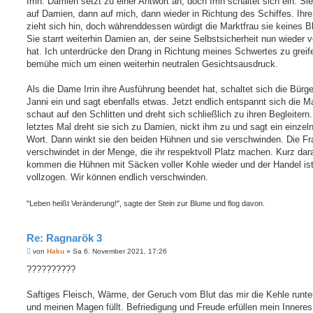
Irrin. Damien setzt zu einer Antwort an, doch Irrin schaltet sich ein. Sie
auf Damien, dann auf mich, dann wieder in Richtung des Schiffes. Ihr
zieht sich hin, doch währenddessen würdigt die Marktfrau sie keines B
Sie starrt weiterhin Damien an, der seine Selbstsicherheit nun wieder v
hat. Ich unterdrücke den Drang in Richtung meines Schwertes zu greif
bemühe mich um einen weiterhin neutralen Gesichtsausdruck.
Als die Dame Irrin ihre Ausführung beendet hat, schaltet sich die Bürge
Janni ein und sagt ebenfalls etwas. Jetzt endlich entspannt sich die Ma
schaut auf den Schlitten und dreht sich schließlich zu ihren Begleitern.
letztes Mal dreht sie sich zu Damien, nickt ihm zu und sagt ein einzel
Wort. Dann winkt sie den beiden Hühnen und sie verschwinden. Die Fr
verschwindet in der Menge, die ihr respektvoll Platz machen. Kurz dar
kommen die Hühnen mit Säcken voller Kohle wieder und der Handel is
vollzogen. Wir können endlich verschwinden.
"Leben heißt Veränderung!", sagte der Stein zur Blume und flog davon.
Re: Ragnarök 3
B
von
Haku
»
Sa 6. November 2021, 17:26
e
i
??????????
t
r
a
Saftiges Fleisch, Wärme, der Geruch vom Blut das mir die Kehle runter
g
und meinen Magen füllt. Befriedigung und Freude erfüllen mein Inneres