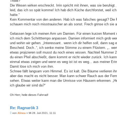
Trolle?
Die Wesen wirken erschreckt. Irrin spricht mit ihnen, was sie beruhigt. 
leid, das ich so spät komme! Ich hab dich Küche durchforstet, weil ic
hatte.“
Kein Kommentar von den anderen. Hab ich was falsches gesagt? Die R
schauen mich noch misstrauischer an als sonst. Frech grinse ich sie a
Gelassen lege ich meinen Arm um Damien. Für einen kurzen Moment
ich mich dem Schritttempo anpassen. Damien informiert mich grob wer
und wohin wir gehen. „Interessant.. wenn ich dir helfen soll, dann sag 
Bescheid. Doch..“, ich senke meine Stimme zu einem Flüstern. „.. wen
etwas projizieren soll musst du noch eines wissen. Nachteil Nummer 
du einen Pfeil abschießt, dann kommt er nicht wieder zurück. Ich kann
einmal etwas zeigen und wenn es weg ist ist es weg... aus meiner Erin
Damit löse ich mich von ihm.
Schnee fällt langsam vom Himmel. Es ist kalt. Die Bäume verlieren ihr
aber das macht es nicht besser. Man kann schwer Rauch aus der Fer
sehen. Etwas weiter kann man die Umrisse von Häusern erkennen. „H
ich glaube wir sind da?“
Oh Herr, heile dieses Fahrrad!
Re: Ragnarök 3
B
von
Alinea
»
Mi 28. Juli 2021, 11:11
e