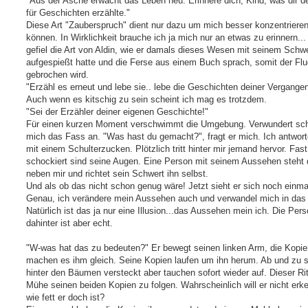
"Aus der Asche erwacht das Leben neu. Erinnere dich, Kind, was dir de
für Geschichten erzählte."
Diese Art "Zauberspruch" dient nur dazu um mich besser konzentriere
können. In Wirklichkeit brauche ich ja mich nur an etwas zu erinnern...
gefiel die Art von Aldin, wie er damals dieses Wesen mit seinem Schw
aufgespießt hatte und die Ferse aus einem Buch sprach, somit der Fl
gebrochen wird.
"Erzähl es erneut und lebe sie.. lebe die Geschichten deiner Vergangen
Auch wenn es kitschig zu sein scheint ich mag es trotzdem.
"Sei der Erzähler deiner eigenen Geschichte!"
Für einen kurzen Moment verschwimmt die Umgebung. Verwundert sc
mich das Fass an. "Was hast du gemacht?", fragt er mich. Ich antwort
mit einem Schulterzucken. Plötzlich tritt hinter mir jemand hervor. Fas
schockiert sind seine Augen. Eine Person mit seinem Aussehen steht d
neben mir und richtet sein Schwert ihn selbst.
Und als ob das nicht schon genug wäre! Jetzt sieht er sich noch einma
Genau, ich verändere mein Aussehen auch und verwandel mich in das
Natürlich ist das ja nur eine Illusion...das Aussehen mein ich. Die Per
dahinter ist aber echt.
"W-was hat das zu bedeuten?" Er bewegt seinen linken Arm, die Kopie
machen es ihm gleich. Seine Kopien laufen um ihn herum. Ab und zu s
hinter den Bäumen versteckt aber tauchen sofort wieder auf. Dieser Rit
Mühe seinen beiden Kopien zu folgen. Wahrscheinlich will er nicht erk
wie fett er doch ist?