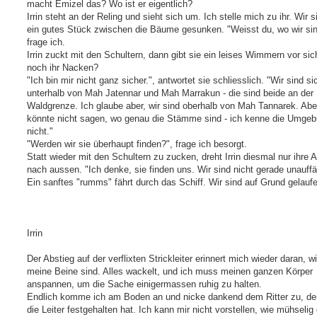
macht Emizel das? Wo ist er eigentlich?
Irrin steht an der Reling und sieht sich um. Ich stelle mich zu ihr. Wir s
ein gutes Stück zwischen die Bäume gesunken. "Weisst du, wo wir sin
frage ich.
Irrin zuckt mit den Schultern, dann gibt sie ein leises Wimmern vor si
noch ihr Nacken?
"Ich bin mir nicht ganz sicher.", antwortet sie schliesslich. "Wir sind si
unterhalb von Mah Jatennar und Mah Marrakun - die sind beide an der
Waldgrenze. Ich glaube aber, wir sind oberhalb von Mah Tannarek. Abe
könnte nicht sagen, wo genau die Stämme sind - ich kenne die Umgeb
nicht."
"Werden wir sie überhaupt finden?", frage ich besorgt.
Statt wieder mit den Schultern zu zucken, dreht Irrin diesmal nur ihre 
nach aussen. "Ich denke, sie finden uns. Wir sind nicht gerade unauffäl
Ein sanftes "rumms" fährt durch das Schiff. Wir sind auf Grund gelauf
Irrin
Der Abstieg auf der verflixten Strickleiter erinnert mich wieder daran, 
meine Beine sind. Alles wackelt, und ich muss meinen ganzen Körper
anspannen, um die Sache einigermassen ruhig zu halten.
Endlich komme ich am Boden an und nicke dankend dem Ritter zu, de
die Leiter festgehalten hat. Ich kann mir nicht vorstellen, wie mühselig