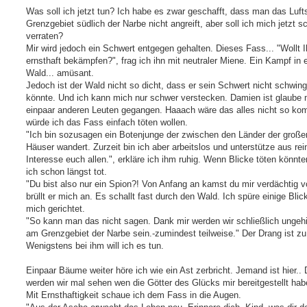
r
a
Was soll ich jetzt tun? Ich habe es zwar geschafft, dass man das Lufts
g
Grenzgebiet südlich der Narbe nicht angreift, aber soll ich mich jetzt s
verraten?
Mir wird jedoch ein Schwert entgegen gehalten. Dieses Fass... "Wollt I
ernsthaft bekämpfen?", frag ich ihn mit neutraler Miene. Ein Kampf in
Wald... amüsant.
Jedoch ist der Wald nicht so dicht, dass er sein Schwert nicht schwin
könnte. Und ich kann mich nur schwer verstecken. Damien ist glaube 
einpaar anderen Leuten gegangen. Haaach wäre das alles nicht so komp
würde ich das Fass einfach töten wollen.
"Ich bin sozusagen ein Botenjunge der zwischen den Länder der große
Häuser wandert. Zurzeit bin ich aber arbeitslos und unterstütze aus re
Interesse euch allen.", erkläre ich ihm ruhig. Wenn Blicke töten könnte
ich schon längst tot.
"Du bist also nur ein Spion?! Von Anfang an kamst du mir verdächtig vo
brüllt er mich an. Es schallt fast durch den Wald. Ich spüre einige Blic
mich gerichtet.
"So kann man das nicht sagen. Dank mir werden wir schließlich ungehi
am Grenzgebiet der Narbe sein.-zumindest teilweise." Der Drang ist zu
Wenigstens bei ihm will ich es tun.
Einpaar Bäume weiter höre ich wie ein Ast zerbricht. Jemand ist hier..
werden wir mal sehen wen die Götter des Glücks mir bereitgestellt hab
Mit Ernsthaftigkeit schaue ich dem Fass in die Augen.