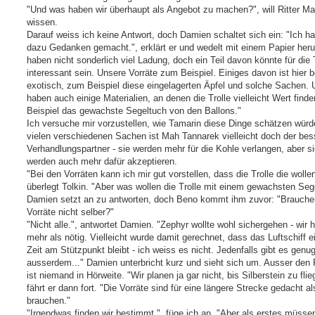
"Und was haben wir überhaupt als Angebot zu machen?", will Ritter Ma
wissen.
Darauf weiss ich keine Antwort, doch Damien schaltet sich ein: "Ich h
dazu Gedanken gemacht.", erklärt er und wedelt mit einem Papier her
haben nicht sonderlich viel Ladung, doch ein Teil davon könnte für die 
interessant sein. Unsere Vorräte zum Beispiel. Einiges davon ist hier 
exotisch, zum Beispiel diese eingelagerten Äpfel und solche Sachen. 
haben auch einige Materialien, an denen die Trolle vielleicht Wert find
Beispiel das gewachste Segeltuch von den Ballons."
Ich versuche mir vorzustellen, wie Tamarin diese Dinge schätzen würd
vielen verschiedenen Sachen ist Mah Tannarek vielleicht doch der bes
Verhandlungspartner - sie werden mehr für die Kohle verlangen, aber s
werden auch mehr dafür akzeptieren.
"Bei den Vorräten kann ich mir gut vorstellen, dass die Trolle die wollen
überlegt Tolkin. "Aber was wollen die Trolle mit einem gewachsten Seg
Damien setzt an zu antworten, doch Beno kommt ihm zuvor: "Brauchen
Vorräte nicht selber?"
"Nicht alle.", antwortet Damien. "Zephyr wollte wohl sichergehen - wir 
mehr als nötig. Vielleicht wurde damit gerechnet, dass das Luftschiff e
Zeit am Stützpunkt bleibt - ich weiss es nicht. Jedenfalls gibt es genu
ausserdem..." Damien unterbricht kurz und sieht sich um. Ausser den R
ist niemand in Hörweite. "Wir planen ja gar nicht, bis Silberstein zu flie
fährt er dann fort. "Die Vorräte sind für eine längere Strecke gedacht al
brauchen."
"Irgendwas finden wir bestimmt.", füge ich an. "Aber als erstes müssen