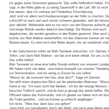
ich gegen einen Grösseren getauscht. Das sollte hoffentlich helfen. Fri
sagt, in der Höhe gäbe es zu wenig Sauerstoff in der Luft. Mir ist nicht
klar warum, aber ich vertraue auf Friederikes Einschätzung.
Jetzt sind vor allem noch Ausbesserungen an der Hülle zu machen. D
Luftschiff ist nach und nach immer schwerer geworden, weil die heisse
jetzt abkühlt. Mittlerweile wird es nur noch von den Bäumen aufrecht g
und einige Wände wurden dadurch beschädigt. Die Masten sind auch
abgebrochen, die wurden geradezu in den Boden gerammt. Aber auch 
konnte uns Mah Makker weiterhelfen; mit den Stämmen können wir ne
Masten bauen. Es wird noch eine Weile dauern, bis wir startbereit sind
In der Zwischenzeit sollen wir Mah Tannarek aufsuchen. Ich, Damien, R
Tolkin, und Janni Mah Makker - sie hat sich bereit erklärt, für uns zu b
Das sollte helfen!
Mah Tannarek ist etwa eine halbe Stunde entfernt von unserem Landep
Wir haben nicht viel dabei - eine kleine Auswahl von unseren "Handels
zur Demonstration, und ein wenig zu Essen für uns selbst.
"Meinst du, die kommen hier klar, ohne dich?", frage ich Damien.
Der wirft einen skeptischen Blick auf die arbeitenden Matrosen. "Müsse
meint er nur. "Ich kann nicht hier bleiben - ich bin der einzige Mensch, 
bisschen Trollisch spricht, und du hast ja gesagt das würde helfen. Die
Offiziere haben das Kommando, und ich glaube sie haben sich ein bis
die Trolle gewöhnt... und sie können ja schlecht wegfliegen."
Ich nicke. "Alles klar, dann lass uns gehen!"
Janni führt uns bergabwärts durch den Wald, und nach einer Weile gel