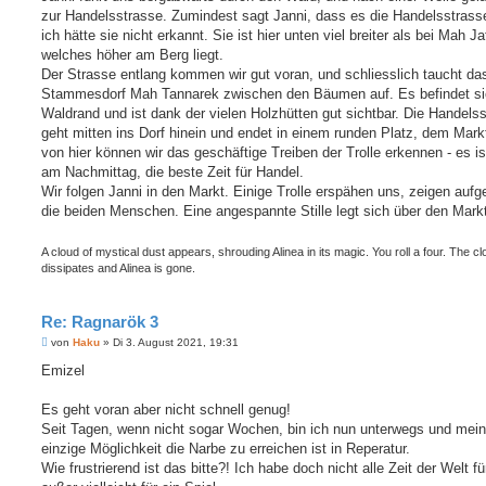
zur Handelsstrasse. Zumindest sagt Janni, dass es die Handelsstrasse
ich hätte sie nicht erkannt. Sie ist hier unten viel breiter als bei Mah Ja
welches höher am Berg liegt.
Der Strasse entlang kommen wir gut voran, und schliesslich taucht da
Stammesdorf Mah Tannarek zwischen den Bäumen auf. Es befindet s
Waldrand und ist dank der vielen Holzhütten gut sichtbar. Die Handels
geht mitten ins Dorf hinein und endet in einem runden Platz, dem Mar
von hier können wir das geschäftige Treiben der Trolle erkennen - es is
am Nachmittag, die beste Zeit für Handel.
Wir folgen Janni in den Markt. Einige Trolle erspähen uns, zeigen aufg
die beiden Menschen. Eine angespannte Stille legt sich über den Mark
A cloud of mystical dust appears, shrouding Alinea in its magic. You roll a four. The c
dissipates and Alinea is gone.
Re: Ragnarök 3
B
von
Haku
»
Di 3. August 2021, 19:31
e
i
Emizel
t
r
a
Es geht voran aber nicht schnell genug!
g
Seit Tagen, wenn nicht sogar Wochen, bin ich nun unterwegs und mei
einzige Möglichkeit die Narbe zu erreichen ist in Reperatur.
Wie frustrierend ist das bitte?! Ich habe doch nicht alle Zeit der Welt f