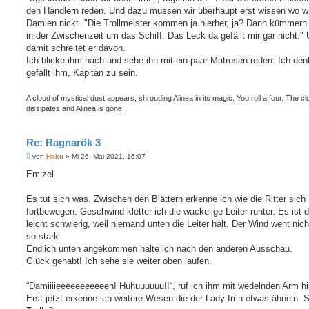
den Händlern reden. Und dazu müssen wir überhaupt erst wissen wo wi
Damien nickt. "Die Trollmeister kommen ja hierher, ja? Dann kümmern 
in der Zwischenzeit um das Schiff. Das Leck da gefällt mir gar nicht."
damit schreitet er davon.
Ich blicke ihm nach und sehe ihn mit ein paar Matrosen reden. Ich den
gefällt ihm, Kapitän zu sein.
A cloud of mystical dust appears, shrouding Alinea in its magic. You roll a four. The c
dissipates and Alinea is gone.
Re: Ragnarök 3
B
von
Haku
»
Mi 26. Mai 2021, 16:07
e
i
Emizel
t
r
a
Es tut sich was. Zwischen den Blättern erkenne ich wie die Ritter sich
g
fortbewegen. Geschwind kletter ich die wackelige Leiter runter. Es ist 
leicht schwierig, weil niemand unten die Leiter hält. Der Wind weht nic
so stark.
Endlich unten angekommen halte ich nach den anderen Ausschau.
Glück gehabt! Ich sehe sie weiter oben laufen.
“Damiiiieeeeeeeeeeen! Huhuuuuuu!!“, ruf ich ihm mit wedelnden Arm hi
Erst jetzt erkenne ich weitere Wesen die der Lady Irrin etwas ähneln. 