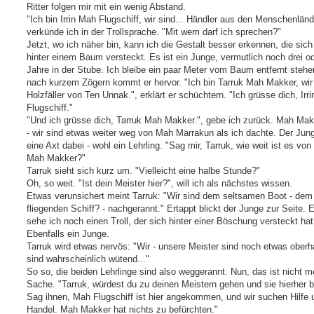
Ritter folgen mir mit ein wenig Abstand.
"Ich bin Irrin Mah Flugschiff, wir sind... Händler aus den Menschenländ
verkünde ich in der Trollsprache. "Mit wem darf ich sprechen?"
Jetzt, wo ich näher bin, kann ich die Gestalt besser erkennen, die sich
hinter einem Baum versteckt. Es ist ein Junge, vermutlich noch drei od
Jahre in der Stube. Ich bleibe ein paar Meter vom Baum entfernt stehe
nach kurzem Zögern kommt er hervor. "Ich bin Tarruk Mah Makker, wir
Holzfäller von Ten Unnak.", erklärt er schüchtern. "Ich grüsse dich, Irr
Flugschiff."
"Und ich grüsse dich, Tarruk Mah Makker.", gebe ich zurück. Mah Mak
- wir sind etwas weiter weg von Mah Marrakun als ich dachte. Der Jun
eine Axt dabei - wohl ein Lehrling. "Sag mir, Tarruk, wie weit ist es von 
Mah Makker?"
Tarruk sieht sich kurz um. "Vielleicht eine halbe Stunde?"
Oh, so weit. "Ist dein Meister hier?", will ich als nächstes wissen.
Etwas verunsichert meint Tarruk: "Wir sind dem seltsamen Boot - dem
fliegenden Schiff? - nachgerannt." Ertappt blickt der Junge zur Seite. E
sehe ich noch einen Troll, der sich hinter einer Böschung versteckt hat
Ebenfalls ein Junge.
Tarruk wird etwas nervös: "Wir - unsere Meister sind noch etwas oberh
sind wahrscheinlich wütend..."
So so, die beiden Lehrlinge sind also weggerannt. Nun, das ist nicht m
Sache. "Tarruk, würdest du zu deinen Meistern gehen und sie hierher b
Sag ihnen, Mah Flugschiff ist hier angekommen, und wir suchen Hilfe 
Handel. Mah Makker hat nichts zu befürchten."