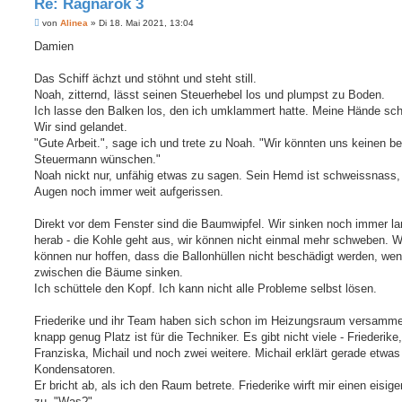
Re: Ragnarök 3
B
von
Alinea
»
Di 18. Mai 2021, 13:04
e
i
Damien
t
r
a
Das Schiff ächzt und stöhnt und steht still.
g
Noah, zitternd, lässt seinen Steuerhebel los und plumpst zu Boden.
Ich lasse den Balken los, den ich umklammert hatte. Meine Hände sc
Wir sind gelandet.
"Gute Arbeit.", sage ich und trete zu Noah. "Wir könnten uns keinen b
Steuermann wünschen."
Noah nickt nur, unfähig etwas zu sagen. Sein Hemd ist schweissnass,
Augen noch immer weit aufgerissen.
Direkt vor dem Fenster sind die Baumwipfel. Wir sinken noch immer 
herab - die Kohle geht aus, wir können nicht einmal mehr schweben. W
können nur hoffen, dass die Ballonhüllen nicht beschädigt werden, wen
zwischen die Bäume sinken.
Ich schüttele den Kopf. Ich kann nicht alle Probleme selbst lösen.
Friederike und ihr Team haben sich schon im Heizungsraum versamme
knapp genug Platz ist für die Techniker. Es gibt nicht viele - Friederike,
Franziska, Michail und noch zwei weitere. Michail erklärt gerade etwas
Kondensatoren.
Er bricht ab, als ich den Raum betrete. Friederike wirft mir einen eisige
zu. "Was?"