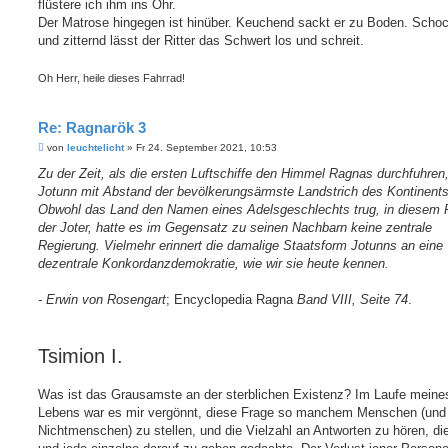
flüstere ich ihm ins Ohr.
Der Matrose hingegen ist hinüber. Keuchend sackt er zu Boden. Schoc
und zitternd lässt der Ritter das Schwert los und schreit.
Oh Herr, heile dieses Fahrrad!
Re: Ragnarök 3
B
von
leuchtelicht
»
Fr 24. September 2021, 10:53
e
i
Zu der Zeit, als die ersten Luftschiffe den Himmel Ragnas durchfuhren
t
Jotunn mit Abstand der bevölkerungsärmste Landstrich des Kontinents
r
a
Obwohl das Land den Namen eines Adelsgeschlechts trug, in diesem F
g
der Joter, hatte es im Gegensatz zu seinen Nachbarn keine zentrale
Regierung. Vielmehr erinnert die damalige Staatsform Jotunns an eine
dezentrale Konkordanzdemokratie, wie wir sie heute kennen.
- Erwin von Rosengart
; Encyclopedia Ragna
Band VIII, Seite 74
.
Tsimion I.
Was ist das Grausamste an der sterblichen Existenz? Im Laufe meine
Lebens war es mir vergönnt, diese Frage so manchem Menschen (und 
Nichtmenschen) zu stellen, und die Vielzahl an Antworten zu hören, die