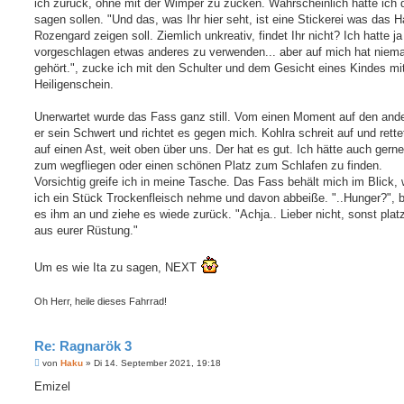
ich zurück, ohne mit der Wimper zu zucken. Wahrscheinlich hätte ich 
sagen sollen. "Und das, was Ihr hier seht, ist eine Stickerei was das 
Rozengard zeigen soll. Ziemlich unkreativ, findet Ihr nicht? Ich hatte ja
vorgeschlagen etwas anderes zu verwenden... aber auf mich hat niem
gehört.", zucke ich mit den Schulter und dem Gesicht eines Kindes mi
Heiligenschein.
Unerwartet wurde das Fass ganz still. Vom einen Moment auf den and
er sein Schwert und richtet es gegen mich. Kohlra schreit auf und rette
auf einen Ast, weit oben über uns. Der hat es gut. Ich hätte auch gerne
zum wegfliegen oder einen schönen Platz zum Schlafen zu finden.
Vorsichtig greife ich in meine Tasche. Das Fass behält mich im Blick,
ich ein Stück Trockenfleisch nehme und davon abbeiße. "..Hunger?", b
es ihm an und ziehe es wiede zurück. "Achja.. Lieber nicht, sonst platzt
aus eurer Rüstung."
Um es wie Ita zu sagen, NEXT
Oh Herr, heile dieses Fahrrad!
Re: Ragnarök 3
B
von
Haku
»
Di 14. September 2021, 19:18
e
i
Emizel
t