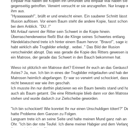
Einpaar mal haben die Kopien ihn umrundet und einpaar Mal haben sie
gegenseitig getroffen. Verwirrt versucht er sie anzugreifen. Nur knapp 
ihm aus.
"Hyaaaaaaah!", brüllt er und erwischt einen. Ein sauberer Schnitt lässt
Illusion auflösen. Vor einem Baum steht die andere Kopie, fasst scho
bei dem Anblick. "DU..!"
Mit Anlauf rammt der Ritter sein Schwert in die Kopie hinein.
Überraschenderweise fließt Blut die Klinge seines Schwertes entlang.
Händeklatschend trete ich hinter einem Baum hervor. "Bravo!", sage ich
habt wirklich alle Trugbilder erledigt.. wobei.." Das Bild der Illusion
verschwindet abrupt. Das was gerade die Kopie des Ritters gewesen is
ein Matrose, der gerade das Schwert in den Bauch bekommen hat.
Wieso ist plötzlich ein Matrose dort? Erinnert ihr euch an das Geräusc
Astes? Ja, nun. Ich bin in eines der Trugbilder mitgelaufen und hab de
Matrosen heimlich abgefangen. Er war so verwirrt und schockiert, das
nicht bewusst war wie ihm geschah.
Ich musste ihn nur dorthin platzieren wo ein Baum bereits stand und h
auch als Baum getarnt. Die eine Ritterkopie blieb dann vor den Matros
stehen und wurde dadurch zur Zielscheibe geworden.
"Ich bin schockiert! Wie konntet Ihr nur einen Unschuldigen töten!?" De
hatte Probleme dem Ganzen zu Folgen.
Langsam trete ich an seine Seite und halte meinen Mund ganz nah an 
Ohr. "Ich bin der rote Teufel. Ich diene meiner Habgier und dem Verlang