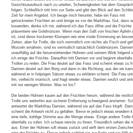
Gesichtsausdruck nach zu urteilen, Schwierigkeiten hat dem Gespräc
folgen. Schließlich tritt Irrin zur Seite und gibt den Blick auf den Schlitt
Zeit für mein Angebot. Ich beuge mich herunter, hebe ein Fass mit
getrockneten Früchten an und bringe es vor die Marktfrau. Gut, dass wi
loswerden, denke ich mir, während ich das Fass öffne und die Früchte
präsentiere wie Goldmünzen. Wenn man den Saft von frischen Äpfeln
ist, sind diese trockenen Klumpen wie eine müde Erinnerung an besse
Zeiten, aber für Trolle, die sich vermutlich von nichts als Fisch und ge
Wurzeln ernähren, sind es vermutlich tatsächlich Goldmünzen. Damien
unauffällig auf die herumstehenden Hühnen und seinem Wink folgend ve
ich einige der Früchte. Daraufhin tritt Damien vor und beginnt ebenfalls
Trollen zu reden. Die Frau deutet auf das Fass und scheint etwas zu f
Damien deutet auf den Berg und dann in die Richtung, aus der wir kam
während er in holprigen Sätzen etwas zu erklären scheint. Die Frau unt
ihn, vielleicht mürrisch, und fragt wieder etwas. Damien seufzt und ant
mit nur wenigen Worten. Was ist los?
Die beiden Hühnen kauen auf den Früchten herum, während die restlic
Trolle uns weiterhin aus sicherer Entfernung schweigend anstarren. Sch
antwortet die Marktfrau Damien, während sie auf das Fass klopft. Dam
scheint die Antwort nicht zu gefallen. Bevor er jedoch etwas erwidern k
eine tiefe, kehlige Stimme aus der Menge etwas. Einige andere Trolle
ebenfalls zu rufen. Ich schaue nervös zu ihnen. Freundlich sehen die n
aus. Einer der Hühnen ruft etwas zurück und wirft dem ersten Zwische
eine der Früchte zu. Dieser jedoch schlägt sie zur Seite und sie fällt 