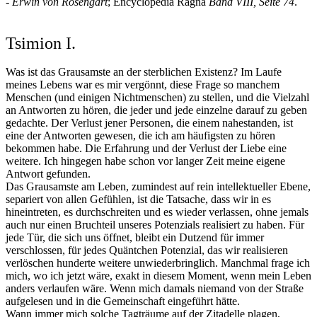
- Erwin von Rosengart
; Encyclopedia Ragna
Band VIII, Seite 74
.
Tsimion I.
Was ist das Grausamste an der sterblichen Existenz? Im Laufe
meines Lebens war es mir vergönnt, diese Frage so manchem
Menschen (und einigen Nichtmenschen) zu stellen, und die Vielzahl
an Antworten zu hören, die jeder und jede einzelne darauf zu geben
gedachte. Der Verlust jener Personen, die einem nahestanden, ist
eine der Antworten gewesen, die ich am häufigsten zu hören
bekommen habe. Die Erfahrung und der Verlust der Liebe eine
weitere. Ich hingegen habe schon vor langer Zeit meine eigene
Antwort gefunden.
Das Grausamste am Leben, zumindest auf rein intellektueller Ebene,
separiert von allen Gefühlen, ist die Tatsache, dass wir in es
hineintreten, es durchschreiten und es wieder verlassen, ohne jemals
auch nur einen Bruchteil unseres Potenzials realisiert zu haben. Für
jede Tür, die sich uns öffnet, bleibt ein Dutzend für immer
verschlossen, für jedes Quäntchen Potenzial, das wir realisieren
verlöschen hunderte weitere unwiederbringlich. Manchmal frage ich
mich, wo ich jetzt wäre, exakt in diesem Moment, wenn mein Leben
anders verlaufen wäre. Wenn mich damals niemand von der Straße
aufgelesen und in die Gemeinschaft eingeführt hätte.
Wann immer mich solche Tagträume auf der Zitadelle plagen,