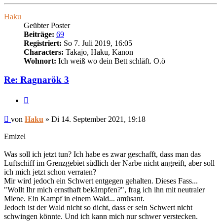
oben
Haku
Geübter Poster
Beiträge:
69
Registriert:
So 7. Juli 2019, 16:05
Characters:
Takajo, Haku, Kanon
Wohnort:
Ich weiß wo dein Bett schläft. O.ö
Re: Ragnarök 3
Zitieren
Beitrag
von
Haku
»
Di 14. September 2021, 19:18
Emizel
Was soll ich jetzt tun? Ich habe es zwar geschafft, dass man das
Luftschiff im Grenzgebiet südlich der Narbe nicht angreift, aber soll
ich mich jetzt schon verraten?
Mir wird jedoch ein Schwert entgegen gehalten. Dieses Fass...
"Wollt Ihr mich ernsthaft bekämpfen?", frag ich ihn mit neutraler
Miene. Ein Kampf in einem Wald... amüsant.
Jedoch ist der Wald nicht so dicht, dass er sein Schwert nicht
schwingen könnte. Und ich kann mich nur schwer verstecken.