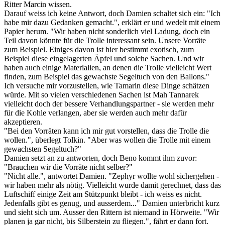
Ritter Marcin wissen.
Darauf weiss ich keine Antwort, doch Damien schaltet sich ein: "Ich
habe mir dazu Gedanken gemacht.", erklärt er und wedelt mit einem
Papier herum. "Wir haben nicht sonderlich viel Ladung, doch ein
Teil davon könnte für die Trolle interessant sein. Unsere Vorräte
zum Beispiel. Einiges davon ist hier bestimmt exotisch, zum
Beispiel diese eingelagerten Äpfel und solche Sachen. Und wir
haben auch einige Materialien, an denen die Trolle vielleicht Wert
finden, zum Beispiel das gewachste Segeltuch von den Ballons."
Ich versuche mir vorzustellen, wie Tamarin diese Dinge schätzen
würde. Mit so vielen verschiedenen Sachen ist Mah Tannarek
vielleicht doch der bessere Verhandlungspartner - sie werden mehr
für die Kohle verlangen, aber sie werden auch mehr dafür
akzeptieren.
"Bei den Vorräten kann ich mir gut vorstellen, dass die Trolle die
wollen.", überlegt Tolkin. "Aber was wollen die Trolle mit einem
gewachsten Segeltuch?"
Damien setzt an zu antworten, doch Beno kommt ihm zuvor:
"Brauchen wir die Vorräte nicht selber?"
"Nicht alle.", antwortet Damien. "Zephyr wollte wohl sichergehen -
wir haben mehr als nötig. Vielleicht wurde damit gerechnet, dass das
Luftschiff einige Zeit am Stützpunkt bleibt - ich weiss es nicht.
Jedenfalls gibt es genug, und ausserdem..." Damien unterbricht kurz
und sieht sich um. Ausser den Rittern ist niemand in Hörweite. "Wir
planen ja gar nicht, bis Silberstein zu fliegen.", fährt er dann fort.