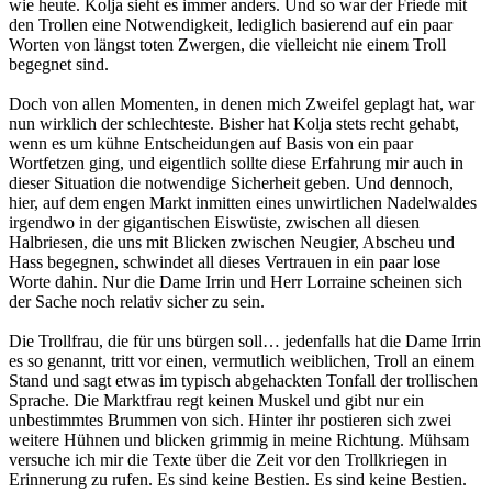
wie heute. Kolja sieht es immer anders. Und so war der Friede mit
den Trollen eine Notwendigkeit, lediglich basierend auf ein paar
Worten von längst toten Zwergen, die vielleicht nie einem Troll
begegnet sind.
Doch von allen Momenten, in denen mich Zweifel geplagt hat, war
nun wirklich der schlechteste. Bisher hat Kolja stets recht gehabt,
wenn es um kühne Entscheidungen auf Basis von ein paar
Wortfetzen ging, und eigentlich sollte diese Erfahrung mir auch in
dieser Situation die notwendige Sicherheit geben. Und dennoch,
hier, auf dem engen Markt inmitten eines unwirtlichen Nadelwaldes
irgendwo in der gigantischen Eiswüste, zwischen all diesen
Halbriesen, die uns mit Blicken zwischen Neugier, Abscheu und
Hass begegnen, schwindet all dieses Vertrauen in ein paar lose
Worte dahin. Nur die Dame Irrin und Herr Lorraine scheinen sich
der Sache noch relativ sicher zu sein.
Die Trollfrau, die für uns bürgen soll… jedenfalls hat die Dame Irrin
es so genannt, tritt vor einen, vermutlich weiblichen, Troll an einem
Stand und sagt etwas im typisch abgehackten Tonfall der trollischen
Sprache. Die Marktfrau regt keinen Muskel und gibt nur ein
unbestimmtes Brummen von sich. Hinter ihr postieren sich zwei
weitere Hühnen und blicken grimmig in meine Richtung. Mühsam
versuche ich mir die Texte über die Zeit vor den Trollkriegen in
Erinnerung zu rufen. Es sind keine Bestien. Es sind keine Bestien.