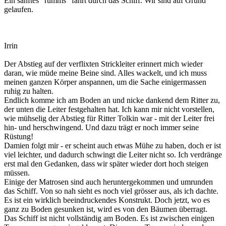
Ein sanftes "rumms" fährt durch das Schiff. Wir sind auf Grund
gelaufen.
Irrin
Der Abstieg auf der verflixten Strickleiter erinnert mich wieder
daran, wie müde meine Beine sind. Alles wackelt, und ich muss
meinen ganzen Körper anspannen, um die Sache einigermassen
ruhig zu halten.
Endlich komme ich am Boden an und nicke dankend dem Ritter zu,
der unten die Leiter festgehalten hat. Ich kann mir nicht vorstellen,
wie mühselig der Abstieg für Ritter Tolkin war - mit der Leiter frei
hin- und herschwingend. Und dazu trägt er noch immer seine
Rüstung!
Damien folgt mir - er scheint auch etwas Mühe zu haben, doch er ist
viel leichter, und dadurch schwingt die Leiter nicht so. Ich verdränge
erst mal den Gedanken, dass wir später wieder dort hoch steigen
müssen.
Einige der Matrosen sind auch heruntergekommen und umrunden
das Schiff. Von so nah sieht es noch viel grösser aus, als ich dachte.
Es ist ein wirklich beeindruckendes Konstrukt. Doch jetzt, wo es
ganz zu Boden gesunken ist, wird es von den Bäumen überragt.
Das Schiff ist nicht vollständig am Boden. Es ist zwischen einigen