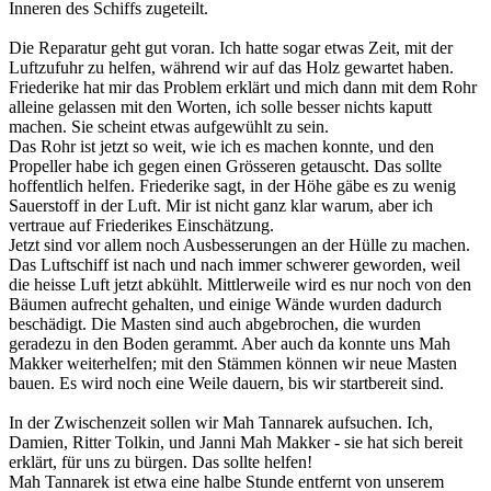
Inneren des Schiffs zugeteilt.
Die Reparatur geht gut voran. Ich hatte sogar etwas Zeit, mit der
Luftzufuhr zu helfen, während wir auf das Holz gewartet haben.
Friederike hat mir das Problem erklärt und mich dann mit dem Rohr
alleine gelassen mit den Worten, ich solle besser nichts kaputt
machen. Sie scheint etwas aufgewühlt zu sein.
Das Rohr ist jetzt so weit, wie ich es machen konnte, und den
Propeller habe ich gegen einen Grösseren getauscht. Das sollte
hoffentlich helfen. Friederike sagt, in der Höhe gäbe es zu wenig
Sauerstoff in der Luft. Mir ist nicht ganz klar warum, aber ich
vertraue auf Friederikes Einschätzung.
Jetzt sind vor allem noch Ausbesserungen an der Hülle zu machen.
Das Luftschiff ist nach und nach immer schwerer geworden, weil
die heisse Luft jetzt abkühlt. Mittlerweile wird es nur noch von den
Bäumen aufrecht gehalten, und einige Wände wurden dadurch
beschädigt. Die Masten sind auch abgebrochen, die wurden
geradezu in den Boden gerammt. Aber auch da konnte uns Mah
Makker weiterhelfen; mit den Stämmen können wir neue Masten
bauen. Es wird noch eine Weile dauern, bis wir startbereit sind.
In der Zwischenzeit sollen wir Mah Tannarek aufsuchen. Ich,
Damien, Ritter Tolkin, und Janni Mah Makker - sie hat sich bereit
erklärt, für uns zu bürgen. Das sollte helfen!
Mah Tannarek ist etwa eine halbe Stunde entfernt von unserem