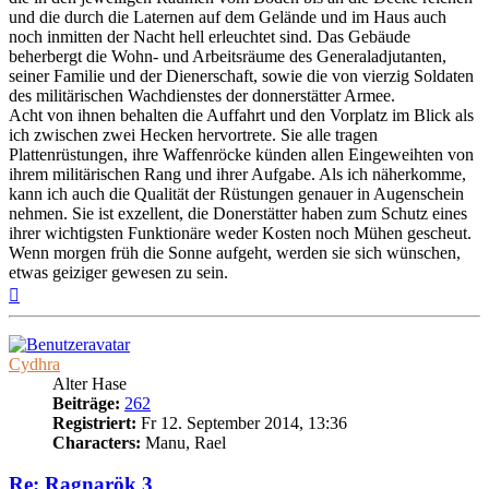
und die durch die Laternen auf dem Gelände und im Haus auch
noch inmitten der Nacht hell erleuchtet sind. Das Gebäude
beherbergt die Wohn- und Arbeitsräume des Generaladjutanten,
seiner Familie und der Dienerschaft, sowie die von vierzig Soldaten
des militärischen Wachdienstes der donnerstätter Armee.
Acht von ihnen behalten die Auffahrt und den Vorplatz im Blick als
ich zwischen zwei Hecken hervortrete. Sie alle tragen
Plattenrüstungen, ihre Waffenröcke künden allen Eingeweihten von
ihrem militärischen Rang und ihrer Aufgabe. Als ich näherkomme,
kann ich auch die Qualität der Rüstungen genauer in Augenschein
nehmen. Sie ist exzellent, die Donerstätter haben zum Schutz eines
ihrer wichtigsten Funktionäre weder Kosten noch Mühen gescheut.
Wenn morgen früh die Sonne aufgeht, werden sie sich wünschen,
etwas geiziger gewesen zu sein.
Nach
oben
Cydhra
Alter Hase
Beiträge:
262
Registriert:
Fr 12. September 2014, 13:36
Characters:
Manu, Rael
Re: Ragnarök 3