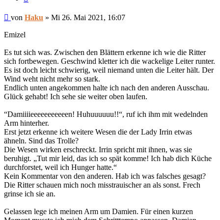
Beitrag
von
Haku
»
Mi 26. Mai 2021, 16:07
Emizel
Es tut sich was. Zwischen den Blättern erkenne ich wie die Ritter
sich fortbewegen. Geschwind kletter ich die wackelige Leiter runter.
Es ist doch leicht schwierig, weil niemand unten die Leiter hält. Der
Wind weht nicht mehr so stark.
Endlich unten angekommen halte ich nach den anderen Ausschau.
Glück gehabt! Ich sehe sie weiter oben laufen.
“Damiiiieeeeeeeeeeen! Huhuuuuuu!!“, ruf ich ihm mit wedelnden
Arm hinterher.
Erst jetzt erkenne ich weitere Wesen die der Lady Irrin etwas
ähneln. Sind das Trolle?
Die Wesen wirken erschreckt. Irrin spricht mit ihnen, was sie
beruhigt. „Tut mir leid, das ich so spät komme! Ich hab dich Küche
durchforstet, weil ich Hunger hatte.“
Kein Kommentar von den anderen. Hab ich was falsches gesagt?
Die Ritter schauen mich noch misstrauischer an als sonst. Frech
grinse ich sie an.
Gelassen lege ich meinen Arm um Damien. Für einen kurzen