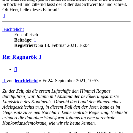
Schockiert und zitternd lässt der Ritter das Schwert los und schreit.
Oh Herr, heile dieses Fahrrad!
Nach
oben
leuchtelicht
Frischfleisch
Beiträge:
1
Registriert:
Sa 13. Februar 2021, 16:04
Re: Ragnarök 3
Zitieren
Beitrag
von
leuchtelicht
»
Fr 24. September 2021, 10:53
Zu der Zeit, als die ersten Luftschiffe den Himmel Ragnas
durchfuhren, war Jotunn mit Abstand der bevölkerungsärmste
Landstrich des Kontinents. Obwohl das Land den Namen eines
Adelsgeschlechts trug, in diesem Fall den der Joter, hatte es im
Gegensatz zu seinen Nachbarn keine zentrale Regierung. Vielmehr
erinnert die damalige Staatsform Jotunns an eine dezentrale
Konkordanzdemokratie, wie wir sie heute kennen.