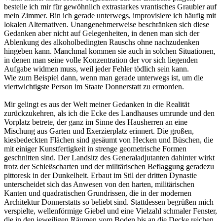
bestelle ich mir für gewöhnlich extrastarkes vrantisches Graubier auf
mein Zimmer. Bin ich gerade unterwegs, improvisiere ich häufig mit
lokalen Alternativen. Unangenehmerweise beschränken sich diese
Gedanken aber nicht auf Gelegenheiten, in denen man sich der
Ablenkung des alkoholbedingten Rauschs ohne nachzudenken
hingeben kann. Manchmal kommen sie auch in solchen Situationen,
in denen man seine volle Konzentration der vor sich liegenden
Aufgabe widmen muss, weil jeder Fehler tödlich sein kann.
Wie zum Beispiel dann, wenn man gerade unterwegs ist, um die
viertwichtigste Person im Staate Donnerstatt zu ermorden.
Mir gelingt es aus der Welt meiner Gedanken in die Realität
zurückzukehren, als ich die Ecke des Landhauses umrunde und den
Vorplatz betrete, der ganz im Sinne des Hausherren an eine
Mischung aus Garten und Exerzierplatz erinnert. Die großen,
kiesbedeckten Flächen sind gesäumt von Hecken und Büschen, die
mit einiger Kunstfertigkeit in strenge geometrische Formen
geschnitten sind. Der Landsitz des Generaladjutanten dahinter wirkt
trotz der Schießscharten und der militärischen Beflaggung geradezu
pittoresk in der Dunkelheit. Erbaut im Stil der dritten Dynastie
unterscheidet sich das Anwesen von den harten, militärischen
Kanten und quadratischen Grundrissen, die in der modernen
Architektur Donnerstatts so beliebt sind. Stattdessen begrüßen mich
verspielte, wellenförmige Giebel und eine Vielzahl schmaler Fenster,
die in den jeweiligen Räumen vom Boden bis an die Decke reichen