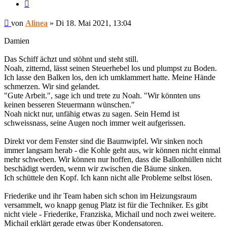
Zitieren
Beitrag
von
Alinea
»
Di 18. Mai 2021, 13:04
Damien
Das Schiff ächzt und stöhnt und steht still.
Noah, zitternd, lässt seinen Steuerhebel los und plumpst zu Boden.
Ich lasse den Balken los, den ich umklammert hatte. Meine Hände
schmerzen. Wir sind gelandet.
"Gute Arbeit.", sage ich und trete zu Noah. "Wir könnten uns
keinen besseren Steuermann wünschen."
Noah nickt nur, unfähig etwas zu sagen. Sein Hemd ist
schweissnass, seine Augen noch immer weit aufgerissen.
Direkt vor dem Fenster sind die Baumwipfel. Wir sinken noch
immer langsam herab - die Kohle geht aus, wir können nicht einmal
mehr schweben. Wir können nur hoffen, dass die Ballonhüllen nicht
beschädigt werden, wenn wir zwischen die Bäume sinken.
Ich schüttele den Kopf. Ich kann nicht alle Probleme selbst lösen.
Friederike und ihr Team haben sich schon im Heizungsraum
versammelt, wo knapp genug Platz ist für die Techniker. Es gibt
nicht viele - Friederike, Franziska, Michail und noch zwei weitere.
Michail erklärt gerade etwas über Kondensatoren.