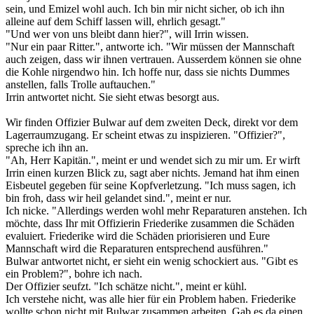
sein, und Emizel wohl auch. Ich bin mir nicht sicher, ob ich ihn
alleine auf dem Schiff lassen will, ehrlich gesagt."
"Und wer von uns bleibt dann hier?", will Irrin wissen.
"Nur ein paar Ritter.", antworte ich. "Wir müssen der Mannschaft
auch zeigen, dass wir ihnen vertrauen. Ausserdem können sie ohne
die Kohle nirgendwo hin. Ich hoffe nur, dass sie nichts Dummes
anstellen, falls Trolle auftauchen."
Irrin antwortet nicht. Sie sieht etwas besorgt aus.
Wir finden Offizier Bulwar auf dem zweiten Deck, direkt vor dem
Lagerraumzugang. Er scheint etwas zu inspizieren. "Offizier?",
spreche ich ihn an.
"Ah, Herr Kapitän.", meint er und wendet sich zu mir um. Er wirft
Irrin einen kurzen Blick zu, sagt aber nichts. Jemand hat ihm einen
Eisbeutel gegeben für seine Kopfverletzung. "Ich muss sagen, ich
bin froh, dass wir heil gelandet sind.", meint er nur.
Ich nicke. "Allerdings werden wohl mehr Reparaturen anstehen. Ich
möchte, dass Ihr mit Offizierin Friederike zusammen die Schäden
evaluiert. Friederike wird die Schäden priorisieren und Eure
Mannschaft wird die Reparaturen entsprechend ausführen."
Bulwar antwortet nicht, er sieht ein wenig schockiert aus. "Gibt es
ein Problem?", bohre ich nach.
Der Offizier seufzt. "Ich schätze nicht.", meint er kühl.
Ich verstehe nicht, was alle hier für ein Problem haben. Friederike
wollte schon nicht mit Bulwar zusammen arbeiten. Gab es da einen