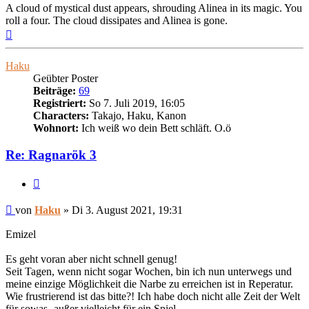
A cloud of mystical dust appears, shrouding Alinea in its magic. You
roll a four. The cloud dissipates and Alinea is gone.
Nach
oben
Haku
Geübter Poster
Beiträge:
69
Registriert:
So 7. Juli 2019, 16:05
Characters:
Takajo, Haku, Kanon
Wohnort:
Ich weiß wo dein Bett schläft. O.ö
Re: Ragnarök 3
Zitieren
Beitrag
von
Haku
»
Di 3. August 2021, 19:31
Emizel
Es geht voran aber nicht schnell genug!
Seit Tagen, wenn nicht sogar Wochen, bin ich nun unterwegs und
meine einzige Möglichkeit die Narbe zu erreichen ist in Reperatur.
Wie frustrierend ist das bitte?! Ich habe doch nicht alle Zeit der Welt
für sowas- außer vielleicht für ein Spiel.