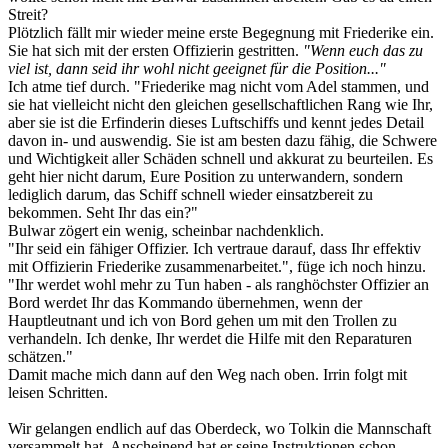
Streit?
Plötzlich fällt mir wieder meine erste Begegnung mit Friederike ein.
Sie hat sich mit der ersten Offizierin gestritten.
"Wenn euch das zu
viel ist, dann seid ihr wohl nicht geeignet für die Position..."
Ich atme tief durch. "Friederike mag nicht vom Adel stammen, und
sie hat vielleicht nicht den gleichen gesellschaftlichen Rang wie Ihr,
aber sie ist die Erfinderin dieses Luftschiffs und kennt jedes Detail
davon in- und auswendig. Sie ist am besten dazu fähig, die Schwere
und Wichtigkeit aller Schäden schnell und akkurat zu beurteilen. Es
geht hier nicht darum, Eure Position zu unterwandern, sondern
lediglich darum, das Schiff schnell wieder einsatzbereit zu
bekommen. Seht Ihr das ein?"
Bulwar zögert ein wenig, scheinbar nachdenklich.
"Ihr seid ein fähiger Offizier. Ich vertraue darauf, dass Ihr effektiv
mit Offizierin Friederike zusammenarbeitet.", füge ich noch hinzu.
"Ihr werdet wohl mehr zu Tun haben - als ranghöchster Offizier an
Bord werdet Ihr das Kommando übernehmen, wenn der
Hauptleutnant und ich von Bord gehen um mit den Trollen zu
verhandeln. Ich denke, Ihr werdet die Hilfe mit den Reparaturen
schätzen."
Damit mache mich dann auf den Weg nach oben. Irrin folgt mit
leisen Schritten.
Wir gelangen endlich auf das Oberdeck, wo Tolkin die Mannschaft
versammelt hat. Anscheinend hat er seine Instruktionen schon