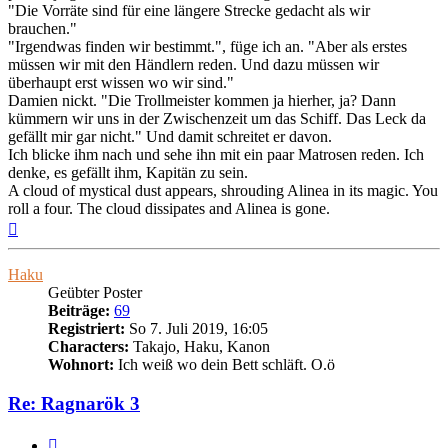
"Die Vorräte sind für eine längere Strecke gedacht als wir
brauchen."
"Irgendwas finden wir bestimmt.", füge ich an. "Aber als erstes
müssen wir mit den Händlern reden. Und dazu müssen wir
überhaupt erst wissen wo wir sind."
Damien nickt. "Die Trollmeister kommen ja hierher, ja? Dann
kümmern wir uns in der Zwischenzeit um das Schiff. Das Leck da
gefällt mir gar nicht." Und damit schreitet er davon.
Ich blicke ihm nach und sehe ihn mit ein paar Matrosen reden. Ich
denke, es gefällt ihm, Kapitän zu sein.
A cloud of mystical dust appears, shrouding Alinea in its magic. You
roll a four. The cloud dissipates and Alinea is gone.
Nach
oben
Haku
Geübter Poster
Beiträge:
69
Registriert:
So 7. Juli 2019, 16:05
Characters:
Takajo, Haku, Kanon
Wohnort:
Ich weiß wo dein Bett schläft. O.ö
Re: Ragnarök 3
Zitieren