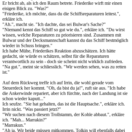
Er bricht ab, als ich den Raum betrete. Friederike wirft mir einen
eisigen Blick zu. "Was?"
"Friederike, ich möchte, dass du die Schiffsreparaturen leitest.",
erkläre ich.
"Ah.", macht sie. "Ich dachte, das sei Bulwar's Sache?"
"Niemand kennt das Schiff so gut wie du.", erkläre ich. "Du wirst
wissen, welche Reparaturen zu priorisieren sind. Zusammen mit
Bulwar und der Decksmannschaft kannst du das Schiff bestmöglich
wieder in Schuss bringen."
Ich habe Mühe, Friederikes Reaktion abzuschätzen. Ich hätte
gedacht, sie würde es schätzen, selbst für die Reparaturen
verantwortlich zu sein - doch sie scheint nicht wirklich zufrieden.
"Na gut.", meint sie schliesslich. "Wir werden sehen, was zu retten
ist."
Auf dem Rückweg treffe ich auf Irrin, die wohl gerade vom
Steuerdeck her kommt. "Oh, da bist du ja!", ruft sie aus. "Ich habe
die Ankerwinde repariert, aber ich fürchte, nach der Landung ist sie
schon wieder kaputt..."
Ich seufze. "Sie hat gehalten, das ist die Hauptsache.", erkläre ich.
Irrin nickt. "Was passiert jetzt?"
"Wir suchen nach diesem Trollstamm, der Kohle abbaut.", erkläre
ich. "Mah... Marrakin?"
"Marrakun."
"Ah ja. Wir beide müssen mitkommen, Tolkin will ebenfalls dabei