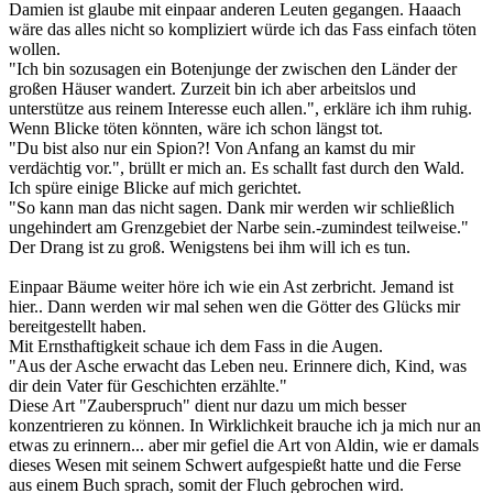
Damien ist glaube mit einpaar anderen Leuten gegangen. Haaach
wäre das alles nicht so kompliziert würde ich das Fass einfach töten
wollen.
"Ich bin sozusagen ein Botenjunge der zwischen den Länder der
großen Häuser wandert. Zurzeit bin ich aber arbeitslos und
unterstütze aus reinem Interesse euch allen.", erkläre ich ihm ruhig.
Wenn Blicke töten könnten, wäre ich schon längst tot.
"Du bist also nur ein Spion?! Von Anfang an kamst du mir
verdächtig vor.", brüllt er mich an. Es schallt fast durch den Wald.
Ich spüre einige Blicke auf mich gerichtet.
"So kann man das nicht sagen. Dank mir werden wir schließlich
ungehindert am Grenzgebiet der Narbe sein.-zumindest teilweise."
Der Drang ist zu groß. Wenigstens bei ihm will ich es tun.
Einpaar Bäume weiter höre ich wie ein Ast zerbricht. Jemand ist
hier.. Dann werden wir mal sehen wen die Götter des Glücks mir
bereitgestellt haben.
Mit Ernsthaftigkeit schaue ich dem Fass in die Augen.
"Aus der Asche erwacht das Leben neu. Erinnere dich, Kind, was
dir dein Vater für Geschichten erzählte."
Diese Art "Zauberspruch" dient nur dazu um mich besser
konzentrieren zu können. In Wirklichkeit brauche ich ja mich nur an
etwas zu erinnern... aber mir gefiel die Art von Aldin, wie er damals
dieses Wesen mit seinem Schwert aufgespießt hatte und die Ferse
aus einem Buch sprach, somit der Fluch gebrochen wird.