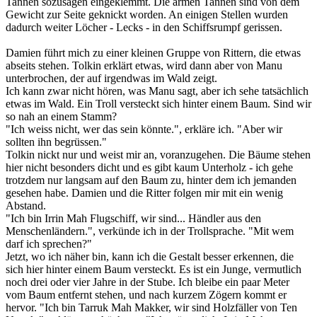
Tannen sozusagen eingeklemmt. Die armen Tannen sind von dem
Gewicht zur Seite geknickt worden. An einigen Stellen wurden
dadurch weiter Löcher - Lecks - in den Schiffsrumpf gerissen.
Damien führt mich zu einer kleinen Gruppe von Rittern, die etwas
abseits stehen. Tolkin erklärt etwas, wird dann aber von Manu
unterbrochen, der auf irgendwas im Wald zeigt.
Ich kann zwar nicht hören, was Manu sagt, aber ich sehe tatsächlich
etwas im Wald. Ein Troll versteckt sich hinter einem Baum. Sind wir
so nah an einem Stamm?
"Ich weiss nicht, wer das sein könnte.", erkläre ich. "Aber wir
sollten ihn begrüssen."
Tolkin nickt nur und weist mir an, voranzugehen. Die Bäume stehen
hier nicht besonders dicht und es gibt kaum Unterholz - ich gehe
trotzdem nur langsam auf den Baum zu, hinter dem ich jemanden
gesehen habe. Damien und die Ritter folgen mir mit ein wenig
Abstand.
"Ich bin Irrin Mah Flugschiff, wir sind... Händler aus den
Menschenländern.", verkünde ich in der Trollsprache. "Mit wem
darf ich sprechen?"
Jetzt, wo ich näher bin, kann ich die Gestalt besser erkennen, die
sich hier hinter einem Baum versteckt. Es ist ein Junge, vermutlich
noch drei oder vier Jahre in der Stube. Ich bleibe ein paar Meter
vom Baum entfernt stehen, und nach kurzem Zögern kommt er
hervor. "Ich bin Tarruk Mah Makker, wir sind Holzfäller von Ten