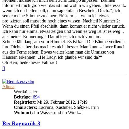
Moment musste ich mich dem Schritttempo anpassen. Damien
informiert mich grob wer das ist und wohin wir gehen. „Interessant..
wenn ich dir helfen soll, dann sag einfach Bescheid. Doch..“, ich
senke meine Stimme zu einem Flüstern. „.. wenn ich etwas
projizieren soll musst du noch eines wissen. Nachteil Nummer 2:
Wenn du einen Pfeil abschießt, dann kommt er nicht wieder zurück.
Ich kann nur einmal etwas zeigen und wenn es weg ist ist es weg...
aus meiner Erinnerung.“ Damit löse ich mich von ihm.
Schnee fällt langsam vom Himmel. Es ist kalt. Die Bäume verlieren
ihre Dichte aber das macht es nicht besser. Man kann schwer Rauch
aus der Ferne sehen. Etwas weiter kann man die Umrisse von
Häusern erkennen. „He Lady, ich glaube wir sind da?“
Oh Herr, heile dieses Fahrrad!
Nach
oben
Alinea
Wortkünstler
Beiträge:
694
Registriert:
Mi 29. Februar 2012, 17:49
Characters:
Lacrima, Xashibel, Shékkel, Irrin
Wohnort:
Im Wasser und im Wind...
Re: Ragnarök 3