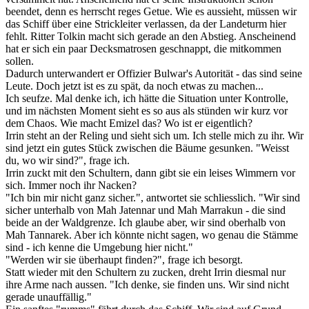
beendet, denn es herrscht reges Getue. Wie es aussieht, müssen wir
das Schiff über eine Strickleiter verlassen, da der Landeturm hier
fehlt. Ritter Tolkin macht sich gerade an den Abstieg. Anscheinend
hat er sich ein paar Decksmatrosen geschnappt, die mitkommen
sollen.
Dadurch unterwandert er Offizier Bulwar's Autorität - das sind seine
Leute. Doch jetzt ist es zu spät, da noch etwas zu machen...
Ich seufze. Mal denke ich, ich hätte die Situation unter Kontrolle,
und im nächsten Moment sieht es so aus als stünden wir kurz vor
dem Chaos. Wie macht Emizel das? Wo ist er eigentlich?
Irrin steht an der Reling und sieht sich um. Ich stelle mich zu ihr. Wir
sind jetzt ein gutes Stück zwischen die Bäume gesunken. "Weisst
du, wo wir sind?", frage ich.
Irrin zuckt mit den Schultern, dann gibt sie ein leises Wimmern vor
sich. Immer noch ihr Nacken?
"Ich bin mir nicht ganz sicher.", antwortet sie schliesslich. "Wir sind
sicher unterhalb von Mah Jatennar und Mah Marrakun - die sind
beide an der Waldgrenze. Ich glaube aber, wir sind oberhalb von
Mah Tannarek. Aber ich könnte nicht sagen, wo genau die Stämme
sind - ich kenne die Umgebung hier nicht."
"Werden wir sie überhaupt finden?", frage ich besorgt.
Statt wieder mit den Schultern zu zucken, dreht Irrin diesmal nur
ihre Arme nach aussen. "Ich denke, sie finden uns. Wir sind nicht
gerade unauffällig."