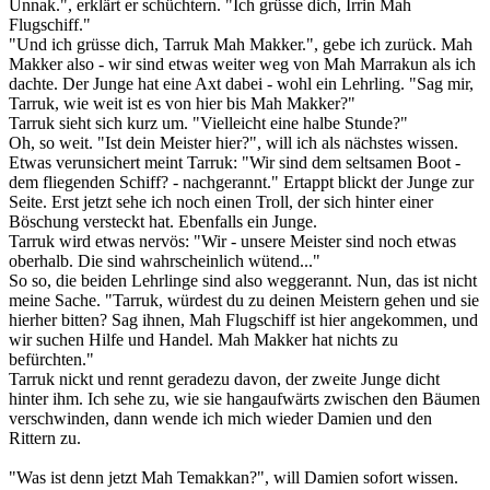
Unnak.", erklärt er schüchtern. "Ich grüsse dich, Irrin Mah
Flugschiff."
"Und ich grüsse dich, Tarruk Mah Makker.", gebe ich zurück. Mah
Makker also - wir sind etwas weiter weg von Mah Marrakun als ich
dachte. Der Junge hat eine Axt dabei - wohl ein Lehrling. "Sag mir,
Tarruk, wie weit ist es von hier bis Mah Makker?"
Tarruk sieht sich kurz um. "Vielleicht eine halbe Stunde?"
Oh, so weit. "Ist dein Meister hier?", will ich als nächstes wissen.
Etwas verunsichert meint Tarruk: "Wir sind dem seltsamen Boot -
dem fliegenden Schiff? - nachgerannt." Ertappt blickt der Junge zur
Seite. Erst jetzt sehe ich noch einen Troll, der sich hinter einer
Böschung versteckt hat. Ebenfalls ein Junge.
Tarruk wird etwas nervös: "Wir - unsere Meister sind noch etwas
oberhalb. Die sind wahrscheinlich wütend..."
So so, die beiden Lehrlinge sind also weggerannt. Nun, das ist nicht
meine Sache. "Tarruk, würdest du zu deinen Meistern gehen und sie
hierher bitten? Sag ihnen, Mah Flugschiff ist hier angekommen, und
wir suchen Hilfe und Handel. Mah Makker hat nichts zu
befürchten."
Tarruk nickt und rennt geradezu davon, der zweite Junge dicht
hinter ihm. Ich sehe zu, wie sie hangaufwärts zwischen den Bäumen
verschwinden, dann wende ich mich wieder Damien und den
Rittern zu.
"Was ist denn jetzt Mah Temakkan?", will Damien sofort wissen.