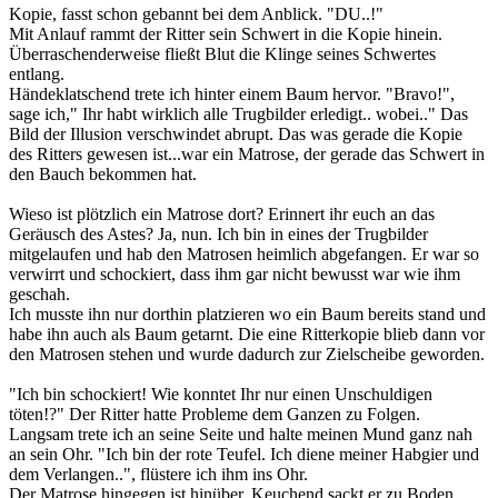
Kopie, fasst schon gebannt bei dem Anblick. "DU..!"
Mit Anlauf rammt der Ritter sein Schwert in die Kopie hinein.
Überraschenderweise fließt Blut die Klinge seines Schwertes
entlang.
Händeklatschend trete ich hinter einem Baum hervor. "Bravo!",
sage ich," Ihr habt wirklich alle Trugbilder erledigt.. wobei.." Das
Bild der Illusion verschwindet abrupt. Das was gerade die Kopie
des Ritters gewesen ist...war ein Matrose, der gerade das Schwert in
den Bauch bekommen hat.
Wieso ist plötzlich ein Matrose dort? Erinnert ihr euch an das
Geräusch des Astes? Ja, nun. Ich bin in eines der Trugbilder
mitgelaufen und hab den Matrosen heimlich abgefangen. Er war so
verwirrt und schockiert, dass ihm gar nicht bewusst war wie ihm
geschah.
Ich musste ihn nur dorthin platzieren wo ein Baum bereits stand und
habe ihn auch als Baum getarnt. Die eine Ritterkopie blieb dann vor
den Matrosen stehen und wurde dadurch zur Zielscheibe geworden.
"Ich bin schockiert! Wie konntet Ihr nur einen Unschuldigen
töten!?" Der Ritter hatte Probleme dem Ganzen zu Folgen.
Langsam trete ich an seine Seite und halte meinen Mund ganz nah
an sein Ohr. "Ich bin der rote Teufel. Ich diene meiner Habgier und
dem Verlangen..", flüstere ich ihm ins Ohr.
Der Matrose hingegen ist hinüber. Keuchend sackt er zu Boden.