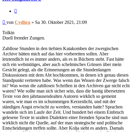
Zitieren
Beitrag
von
Cydhra
»
Sa 30. Oktober 2021, 21:09
Tolkin
Duell fremder Zungen.
Zahllose Stunden in den tiefsten Katakomben der zwergischen
Archive hätten mich auf das hier vorbereiten sollen. Aber
letztendlich ist es immer anders, als es in Büchern steht. Fast hätte
sich ein wehmütiges, aber auch schelmisches Grinsen über mein
Gesicht gelegt, als die Erinnerungen an die Stundenlangen
Diskussionen mit dem Abt hochkommen, in denen ich genau diesen
Standpunkt vertreten habe. Was wenn das Wissen der Zwerge falsch
ist? Was wenn die zahllosen Schriften in den Archiven gar nicht echt
waren? Wie sollte man sich sicher sein, dass die hastig übersetzten
Texte von den jahrtausendealten Autoren wirklich so gemeint
waren, wie man es im schummrigen Kerzenlicht, und mit der
ständigen Angst erwischt zu werden, verstanden hatte? Sprachen
wandeln sich im Laufe der Zeit. Und hundert bei einem Einbruch
gelesene Texte in uralten Dialekten einer fremden Sprache sind nun
wirklich nicht die Quelle, auf der man strategische und politische
Entscheidungen treffen sollte. Aber Kolja sieht es anders. Damals