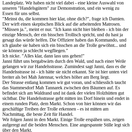
Landeplatz. Wir haben nicht viel dabei - eine kleine Auswahl von
unseren "Handelsgütern" zur Demonstration, und ein wenig zu
Essen für uns selbst.
"Meinst du, die kommen hier klar, ohne dich?", frage ich Damien.
Der wirft einen skeptischen Blick auf die arbeitenden Matrosen.
"Müssen ja.", meint er nur. "Ich kann nicht hier bleiben - ich bin der
einzige Mensch, der ein bisschen Trollisch spricht, und du hast ja
gesagt das würde helfen. Die Offiziere haben das Kommando, und
ich glaube sie haben sich ein bisschen an die Trolle gewöhnt... und
sie können ja schlecht wegfliegen."
Ich nicke. "Alles klar, dann lass uns gehen!"
Janni führt uns bergabwärts durch den Wald, und nach einer Weile
gelangen wir zur Handelsstrasse. Zumindest sagt Janni, dass es die
Handelsstrasse ist - ich hätte sie nicht erkannt. Sie ist hier unten viel
breiter als bei Mah Jatennar, welches höher am Berg liegt.
Der Strasse entlang kommen wir gut voran, und schliesslich taucht
das Stammesdorf Mah Tannarek zwischen den Bäumen auf. Es
befindet sich am Waldrand und ist dank der vielen Holzhütten gut
sichtbar. Die Handelsstrasse geht mitten ins Dorf hinein und endet in
einem runden Platz, dem Markt. Schon von hier können wir das
geschäftige Treiben der Trolle erkennen - es ist mitten am
Nachmittag, die beste Zeit für Handel.
Wir folgen Janni in den Markt. Einige Trolle erspähen uns, zeigen
aufgeregt auf die beiden Menschen. Eine angespannte Stille legt sich
über den Markt.