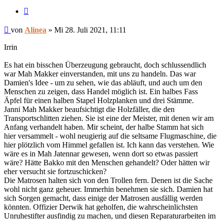
Zitieren
Beitrag
von
Alinea
»
Mi 28. Juli 2021, 11:11
Irrin
Es hat ein bisschen Überzeugung gebraucht, doch schlussendlich
war Mah Makker einverstanden, mit uns zu handeln. Das war
Damien's Idee - um zu sehen, wie das abläuft, und auch um den
Menschen zu zeigen, dass Handel möglich ist. Ein halbes Fass
Äpfel für einen halben Stapel Holzplanken und drei Stämme.
Janni Mah Makker beaufsichtigt die Holzfäller, die den
Transportschlitten ziehen. Sie ist eine der Meister, mit denen wir am
Anfang verhandelt haben. Mir scheint, der halbe Stamm hat sich
hier versammelt - wohl neugierig auf die seltsame Flugmaschine, die
hier plötzlich vom Himmel gefallen ist. Ich kann das verstehen. Wie
wäre es in Mah Jatennar gewesen, wenn dort so etwas passiert
wäre? Hätte Bakko mit den Menschen gehandelt? Oder hätten wir
eher versucht sie fortzuschicken?
Die Matrosen halten sich von den Trollen fern. Denen ist die Sache
wohl nicht ganz geheuer. Immerhin benehmen sie sich. Damien hat
sich Sorgen gemacht, dass einige der Matrosen ausfällig werden
könnten. Offizier Derwik hat geholfen, die wahrscheinlichsten
Unruhestifter ausfindig zu machen, und diesen Reparaturarbeiten im