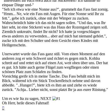
"Interessiert Ihr euch etwa auch für Stickereien? Ich sammle so
einpaar Dinge und-"
"Seh ich etwa wie eine Nonne aus?", grummelt das Fass fast zornig.
"Hmm... Ne, wie ein Fass mit Augen. Für eine Nonne seid Ihr zu
fett.", gebe ich zurück, ohne mit der Wimper zu zucken.
Wahrscheinlich hätte ich das nicht sagen sollen. "Und das, was Ihr
hier seht, ist eine Stickerei was das Haus der Rozengard zeigen soll.
Ziemlich unkreativ, findet Ihr nicht? Ich hatte ja vorgeschlagen
etwas anderes zu verwenden... aber auf mich hat niemand gehört.",
zucke ich mit den Schulter und dem Gesicht eines Kindes mit
Heiligenschein.
Unerwartet wurde das Fass ganz still. Vom einen Moment auf den
anderen zog er sein Schwert und richtet es gegen mich. Kohlra
schreit auf und rettet sich auf einen Ast, weit oben über uns. Der hat
es gut. Ich hätte auch gerne Flügel zum wegfliegen oder einen
schönen Platz zum Schlafen zu finden.
Vorsichtig greife ich in meine Tasche. Das Fass behält mich im
Blick, während ich ein Stück Trockenfleisch nehme und davon
abbeiße. "..Hunger?", biete ich es ihm an und ziehe es wiede
zurück. "Achja.. Lieber nicht, sonst platzt Ihr ja aus eurer Rüstung."
Um es wie Ita zu sagen, NEXT
Oh Herr, heile dieses Fahrrad!
Nach