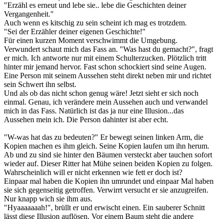
"Erzähl es erneut und lebe sie.. lebe die Geschichten deiner
Vergangenheit."
Auch wenn es kitschig zu sein scheint ich mag es trotzdem.
"Sei der Erzähler deiner eigenen Geschichte!"
Für einen kurzen Moment verschwimmt die Umgebung.
Verwundert schaut mich das Fass an. "Was hast du gemacht?", fragt
er mich. Ich antworte nur mit einem Schulterzucken. Plötzlich tritt
hinter mir jemand hervor. Fast schon schockiert sind seine Augen.
Eine Person mit seinem Aussehen steht direkt neben mir und richtet
sein Schwert ihn selbst.
Und als ob das nicht schon genug wäre! Jetzt sieht er sich noch
einmal. Genau, ich verändere mein Aussehen auch und verwandel
mich in das Fass. Natürlich ist das ja nur eine Illusion...das
Aussehen mein ich. Die Person dahinter ist aber echt.
"W-was hat das zu bedeuten?" Er bewegt seinen linken Arm, die
Kopien machen es ihm gleich. Seine Kopien laufen um ihn herum.
Ab und zu sind sie hinter den Bäumen versteckt aber tauchen sofort
wieder auf. Dieser Ritter hat Mühe seinen beiden Kopien zu folgen.
Wahrscheinlich will er nicht erkennen wie fett er doch ist?
Einpaar mal haben die Kopien ihn umrundet und einpaar Mal haben
sie sich gegenseitig getroffen. Verwirrt versucht er sie anzugreifen.
Nur knapp wich sie ihm aus.
"Hyaaaaaaah!", brüllt er und erwischt einen. Ein sauberer Schnitt
lässt diese Illusion auflösen. Vor einem Baum steht die andere