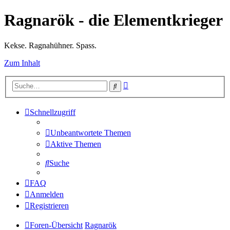
Ragnarök - die Elementkrieger
Kekse. Ragnahühner. Spass.
Zum Inhalt
Erweiterte
Suche
Suche
Schnellzugriff
Unbeantwortete Themen
Aktive Themen
Suche
FAQ
Anmelden
Registrieren
Foren-Übersicht
Ragnarök