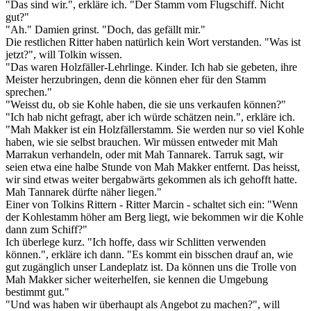
"Das sind wir.", erkläre ich. "Der Stamm vom Flugschiff. Nicht
gut?"
"Ah." Damien grinst. "Doch, das gefällt mir."
Die restlichen Ritter haben natürlich kein Wort verstanden. "Was ist
jetzt?", will Tolkin wissen.
"Das waren Holzfäller-Lehrlinge. Kinder. Ich hab sie gebeten, ihre
Meister herzubringen, denn die können eher für den Stamm
sprechen."
"Weisst du, ob sie Kohle haben, die sie uns verkaufen können?"
"Ich hab nicht gefragt, aber ich würde schätzen nein.", erkläre ich.
"Mah Makker ist ein Holzfällerstamm. Sie werden nur so viel Kohle
haben, wie sie selbst brauchen. Wir müssen entweder mit Mah
Marrakun verhandeln, oder mit Mah Tannarek. Tarruk sagt, wir
seien etwa eine halbe Stunde von Mah Makker entfernt. Das heisst,
wir sind etwas weiter bergabwärts gekommen als ich gehofft hatte.
Mah Tannarek dürfte näher liegen."
Einer von Tolkins Rittern - Ritter Marcin - schaltet sich ein: "Wenn
der Kohlestamm höher am Berg liegt, wie bekommen wir die Kohle
dann zum Schiff?"
Ich überlege kurz. "Ich hoffe, dass wir Schlitten verwenden
können.", erkläre ich dann. "Es kommt ein bisschen drauf an, wie
gut zugänglich unser Landeplatz ist. Da können uns die Trolle von
Mah Makker sicher weiterhelfen, sie kennen die Umgebung
bestimmt gut."
"Und was haben wir überhaupt als Angebot zu machen?", will