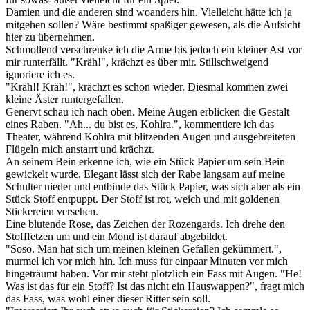
Damien und die anderen sind woanders hin. Vielleicht hätte ich ja
mitgehen sollen? Wäre bestimmt spaßiger gewesen, als die Aufsicht
hier zu übernehmen.
Schmollend verschrenke ich die Arme bis jedoch ein kleiner Ast vor
mir runterfällt. "Kräh!", krächzt es über mir. Stillschweigend
ignoriere ich es.
"Kräh!! Kräh!", krächzt es schon wieder. Diesmal kommen zwei
kleine Äster runtergefallen.
Genervt schau ich nach oben. Meine Augen erblicken die Gestalt
eines Raben. "Ah... du bist es, Kohlra.", kommentiere ich das
Theater, während Kohlra mit blitzenden Augen und ausgebreiteten
Flügeln mich anstarrt und krächzt.
An seinem Bein erkenne ich, wie ein Stück Papier um sein Bein
gewickelt wurde. Elegant lässt sich der Rabe langsam auf meine
Schulter nieder und entbinde das Stück Papier, was sich aber als ein
Stück Stoff entpuppt. Der Stoff ist rot, weich und mit goldenen
Stickereien versehen.
Eine blutende Rose, das Zeichen der Rozengards. Ich drehe den
Stofffetzen um und ein Mond ist darauf abgebildet.
"Soso. Man hat sich um meinen kleinen Gefallen gekümmert.",
murmel ich vor mich hin. Ich muss für einpaar Minuten vor mich
hingeträumt haben. Vor mir steht plötzlich ein Fass mit Augen. "He!
Was ist das für ein Stoff? Ist das nicht ein Hauswappen?", fragt mich
das Fass, was wohl einer dieser Ritter sein soll.