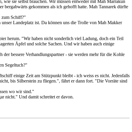
ben, wie sie selbst brauchen. Wir müssen entweder mit Mah Marrakun
ter bergabwärts gekommen als ich gehofft hatte. Mah Tannarek dürfte
n zum Schiff?"
ch unser Landeplatz ist. Da können uns die Trolle von Mah Makker
ier herum. "Wir haben nicht sonderlich viel Ladung, doch ein Teil
gelagerten Äpfel und solche Sachen. Und wir haben auch einige
ch der bessere Verhandlungspartner - sie werden mehr für die Kohle
ten Segeltuch?"
chiff einige Zeit am Stützpunkt bleibt - ich weiss es nicht. Jedenfalls
t, bis Silberstein zu fliegen.", fährt er dann fort. "Die Vorräte sind
ssen wo wir sind."
r nicht." Und damit schreitet er davon.