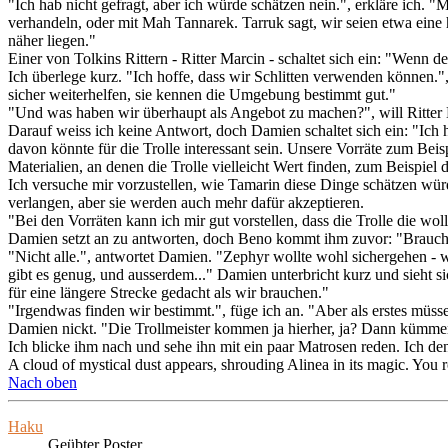
"Ich hab nicht gefragt, aber ich würde schätzen nein.", erkläre ich.
verhandeln, oder mit Mah Tannarek. Tarruk sagt, wir seien etwa eine
näher liegen."
Einer von Tolkins Rittern - Ritter Marcin - schaltet sich ein: "Wen
Ich überlege kurz. "Ich hoffe, dass wir Schlitten verwenden können.
sicher weiterhelfen, sie kennen die Umgebung bestimmt gut."
"Und was haben wir überhaupt als Angebot zu machen?", will Ritter
Darauf weiss ich keine Antwort, doch Damien schaltet sich ein: "Ich 
davon könnte für die Trolle interessant sein. Unsere Vorräte zum Bei
Materialien, an denen die Trolle vielleicht Wert finden, zum Beispie
Ich versuche mir vorzustellen, wie Tamarin diese Dinge schätzen wür
verlangen, aber sie werden auch mehr dafür akzeptieren.
"Bei den Vorräten kann ich mir gut vorstellen, dass die Trolle die wo
Damien setzt an zu antworten, doch Beno kommt ihm zuvor: "Brauchen
"Nicht alle.", antwortet Damien. "Zephyr wollte wohl sichergehen - wir
gibt es genug, und ausserdem..." Damien unterbricht kurz und sieht sich
für eine längere Strecke gedacht als wir brauchen."
"Irgendwas finden wir bestimmt.", füge ich an. "Aber als erstes müs
Damien nickt. "Die Trollmeister kommen ja hierher, ja? Dann kümmern 
Ich blicke ihm nach und sehe ihn mit ein paar Matrosen reden. Ich denk
A cloud of mystical dust appears, shrouding Alinea in its magic. You ro
Nach oben
Haku
Geübter Poster