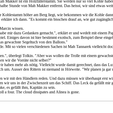
 "Mah Makker ist ein Holzfällerstamm. Sie werden nur so viel Kohle ha
 halbe Stunde von Mah Makker entfernt. Das heisst, wir sind etwas wei
n der Kohlestamm höher am Berg liegt, wie bekommen wir die Kohle dan
", erkläre ich dann. "Es kommt ein bisschen drauf an, wie gut zugängli
 Marcin wissen.
habe mir dazu Gedanken gemacht.", erklärt er und wedelt mit einem Pap
spiel. Einiges davon ist hier bestimmt exotisch, zum Beispiel diese ein
l das gewachste Segeltuch von den Ballons."
de. Mit so vielen verschiedenen Sachen ist Mah Tannarek vielleicht do
llen.", überlegt Tolkin. "Aber was wollen die Trolle mit einem gewachs
 wir die Vorräte nicht selber?"
 haben mehr als nötig. Vielleicht wurde damit gerechnet, dass das Lufts
 um. Ausser den Rittern ist niemand in Hörweite. "Wir planen ja gar nich
sen wir mit den Händlern reden. Und dazu müssen wir überhaupt erst wi
wir uns in der Zwischenzeit um das Schiff. Das Leck da gefällt mir ga
e, es gefällt ihm, Kapitän zu sein.
ll a four. The cloud dissipates and Alinea is gone.