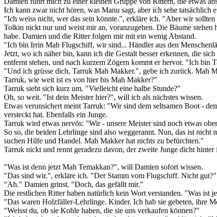
Damien führt mich zu einer kleinen Gruppe von Rittern, die etwas abs
Ich kann zwar nicht hören, was Manu sagt, aber ich sehe tatsächlich
"Ich weiss nicht, wer das sein könnte.", erkläre ich. "Aber wir sollten
Tolkin nickt nur und weist mir an, voranzugehen. Die Bäume stehen h
habe. Damien und die Ritter folgen mir mit ein wenig Abstand.
"Ich bin Irrin Mah Flugschiff, wir sind... Händler aus den Menschenl
Jetzt, wo ich näher bin, kann ich die Gestalt besser erkennen, die sic
entfernt stehen, und nach kurzem Zögern kommt er hervor. "Ich bin Ta
"Und ich grüsse dich, Tarruk Mah Makker.", gebe ich zurück. Mah Mak
Tarruk, wie weit ist es von hier bis Mah Makker?"
Tarruk sieht sich kurz um. "Vielleicht eine halbe Stunde?"
Oh, so weit. "Ist dein Meister hier?", will ich als nächstes wissen.
Etwas verunsichert meint Tarruk: "Wir sind dem seltsamen Boot - dem f
versteckt hat. Ebenfalls ein Junge.
Tarruk wird etwas nervös: "Wir - unsere Meister sind noch etwas ober
So so, die beiden Lehrlinge sind also weggerannt. Nun, das ist nicht
suchen Hilfe und Handel. Mah Makker hat nichts zu befürchten."
Tarruk nickt und rennt geradezu davon, der zweite Junge dicht hint
"Was ist denn jetzt Mah Temakkan?", will Damien sofort wissen.
"Das sind wir.", erkläre ich. "Der Stamm vom Flugschiff. Nicht gut?"
"Ah." Damien grinst. "Doch, das gefällt mir."
Die restlichen Ritter haben natürlich kein Wort verstanden. "Was ist je
"Das waren Holzfäller-Lehrlinge. Kinder. Ich hab sie gebeten, ihre 
"Weisst du, ob sie Kohle haben, die sie uns verkaufen können?"