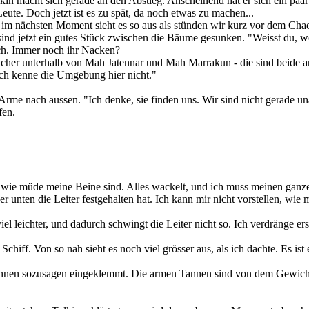
 Tolkin macht sich gerade an den Abstieg. Anscheinend hat er sich ein 
eute. Doch jetzt ist es zu spät, da noch etwas zu machen...
nd im nächsten Moment sieht es so aus als stünden wir kurz vor dem Cha
ir sind jetzt ein gutes Stück zwischen die Bäume gesunken. "Weisst du, w
sich. Immer noch ihr Nacken?
nd sicher unterhalb von Mah Jatennar und Mah Marrakun - die sind beide
ich kenne die Umgebung hier nicht."
 Arme nach aussen. "Ich denke, sie finden uns. Wir sind nicht gerade una
fen.
an, wie müde meine Beine sind. Alles wackelt, und ich muss meinen gan
ten die Leiter festgehalten hat. Ich kann mir nicht vorstellen, wie müh
iel leichter, und dadurch schwingt die Leiter nicht so. Ich verdränge e
ff. Von so nah sieht es noch viel grösser aus, als ich dachte. Es ist
 Tannen sozusagen eingeklemmt. Die armen Tannen sind von dem Gewich