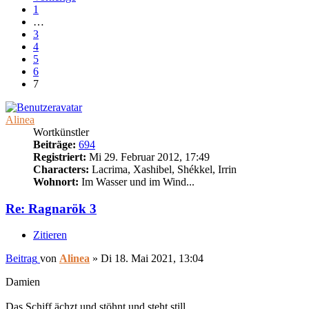
1
…
3
4
5
6
7
Alinea
Wortkünstler
Beiträge:
694
Registriert:
Mi 29. Februar 2012, 17:49
Characters:
Lacrima, Xashibel, Shékkel, Irrin
Wohnort:
Im Wasser und im Wind...
Re: Ragnarök 3
Zitieren
Beitrag
von
Alinea
»
Di 18. Mai 2021, 13:04
Damien
Das Schiff ächzt und stöhnt und steht still.