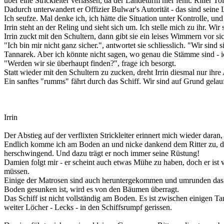
über eine Strickleiter verlassen, da der Landeturm hier fehlt. Ritter
Dadurch unterwandert er Offizier Bulwar's Autorität - das sind seine L
Ich seufze. Mal denke ich, ich hätte die Situation unter Kontrolle, u
Irrin steht an der Reling und sieht sich um. Ich stelle mich zu ihr. W
Irrin zuckt mit den Schultern, dann gibt sie ein leises Wimmern vor 
"Ich bin mir nicht ganz sicher.", antwortet sie schliesslich. "Wir si
Tannarek. Aber ich könnte nicht sagen, wo genau die Stämme sind - 
"Werden wir sie überhaupt finden?", frage ich besorgt.
Statt wieder mit den Schultern zu zucken, dreht Irrin diesmal nur ihre
Ein sanftes "rumms" fährt durch das Schiff. Wir sind auf Grund gelau
Irrin
Der Abstieg auf der verflixten Strickleiter erinnert mich wieder dar
Endlich komme ich am Boden an und nicke dankend dem Ritter zu, der un
herschwingend. Und dazu trägt er noch immer seine Rüstung!
Damien folgt mir - er scheint auch etwas Mühe zu haben, doch er ist v
müssen.
Einige der Matrosen sind auch heruntergekommen und umrunden das Schi
Boden gesunken ist, wird es von den Bäumen überragt.
Das Schiff ist nicht vollständig am Boden. Es ist zwischen einigen
weiter Löcher - Lecks - in den Schiffsrumpf gerissen.