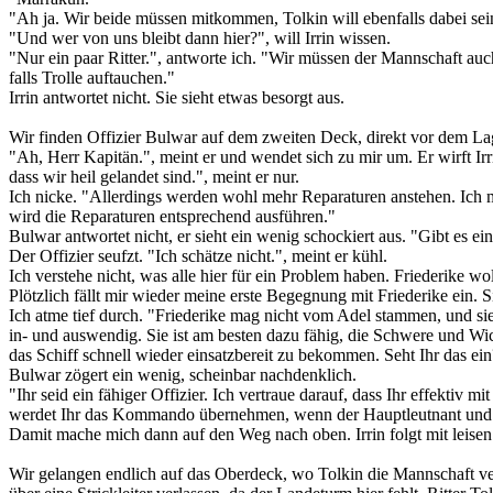
"Ah ja. Wir beide müssen mitkommen, Tolkin will ebenfalls dabei sein, 
"Und wer von uns bleibt dann hier?", will Irrin wissen.
"Nur ein paar Ritter.", antworte ich. "Wir müssen der Mannschaft auc
falls Trolle auftauchen."
Irrin antwortet nicht. Sie sieht etwas besorgt aus.
Wir finden Offizier Bulwar auf dem zweiten Deck, direkt vor dem Lage
"Ah, Herr Kapitän.", meint er und wendet sich zu mir um. Er wirft Irr
dass wir heil gelandet sind.", meint er nur.
Ich nicke. "Allerdings werden wohl mehr Reparaturen anstehen. Ich m
wird die Reparaturen entsprechend ausführen."
Bulwar antwortet nicht, er sieht ein wenig schockiert aus. "Gibt es ei
Der Offizier seufzt. "Ich schätze nicht.", meint er kühl.
Ich verstehe nicht, was alle hier für ein Problem haben. Friederike w
Plötzlich fällt mir wieder meine erste Begegnung mit Friederike ein. Sie
Ich atme tief durch. "Friederike mag nicht vom Adel stammen, und sie h
in- und auswendig. Sie ist am besten dazu fähig, die Schwere und Wich
das Schiff schnell wieder einsatzbereit zu bekommen. Seht Ihr das ei
Bulwar zögert ein wenig, scheinbar nachdenklich.
"Ihr seid ein fähiger Offizier. Ich vertraue darauf, dass Ihr effektiv
werdet Ihr das Kommando übernehmen, wenn der Hauptleutnant und ic
Damit mache mich dann auf den Weg nach oben. Irrin folgt mit leisen 
Wir gelangen endlich auf das Oberdeck, wo Tolkin die Mannschaft ver