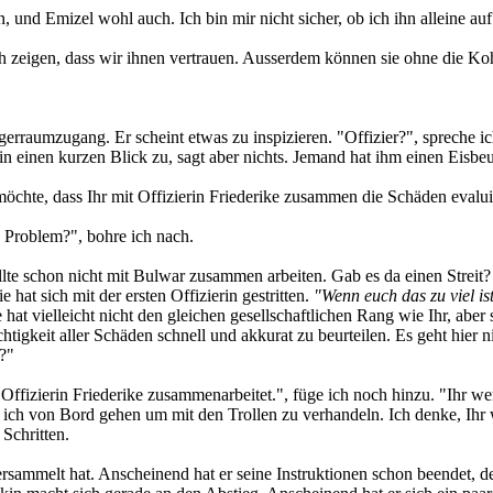
und Emizel wohl auch. Ich bin mir nicht sicher, ob ich ihn alleine auf 
h zeigen, dass wir ihnen vertrauen. Ausserdem können sie ohne die Koh
rraumzugang. Er scheint etwas zu inspizieren. "Offizier?", spreche ic
in einen kurzen Blick zu, sagt aber nichts. Jemand hat ihm einen Eisbeu
öchte, dass Ihr mit Offizierin Friederike zusammen die Schäden evalui
n Problem?", bohre ich nach.
ollte schon nicht mit Bulwar zusammen arbeiten. Gab es da einen Streit?
 hat sich mit der ersten Offizierin gestritten.
"Wenn euch das zu viel ist
at vielleicht nicht den gleichen gesellschaftlichen Rang wie Ihr, aber s
tigkeit aller Schäden schnell und akkurat zu beurteilen. Es geht hier 
n?"
 mit Offizierin Friederike zusammenarbeitet.", füge ich noch hinzu. "Ihr
h von Bord gehen um mit den Trollen zu verhandeln. Ich denke, Ihr we
Schritten.
sammelt hat. Anscheinend hat er seine Instruktionen schon beendet, den