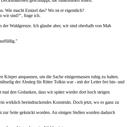
paar Decksmatrosen geschnappt, die mitkommen sollen.
os. Wie macht Emizel das? Wo ist er eigentlich?
o wir sind?", frage ich.
 an der Waldgrenze. Ich glaube aber, wir sind oberhalb von Mah
uffällig."
zen Körper anspannen, um die Sache einigermassen ruhig zu halten.
selig der Abstieg für Ritter Tolkin war - mit der Leiter frei hin- und
rst mal den Gedanken, dass wir später wieder dort hoch steigen
 ein wirklich beeindruckendes Konstrukt. Doch jetzt, wo es ganz zu
t zur Seite geknickt worden. An einigen Stellen wurden dadurch