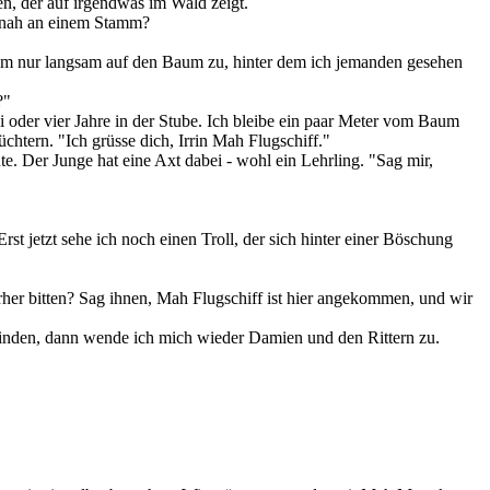
en, der auf irgendwas im Wald zeigt.
so nah an einem Stamm?
zdem nur langsam auf den Baum zu, hinter dem ich jemanden gesehen
?"
rei oder vier Jahre in der Stube. Ich bleibe ein paar Meter vom Baum
htern. "Ich grüsse dich, Irrin Mah Flugschiff."
. Der Junge hat eine Axt dabei - wohl ein Lehrling. "Sag mir,
st jetzt sehe ich noch einen Troll, der sich hinter einer Böschung
erher bitten? Sag ihnen, Mah Flugschiff ist hier angekommen, und wir
winden, dann wende ich mich wieder Damien und den Rittern zu.