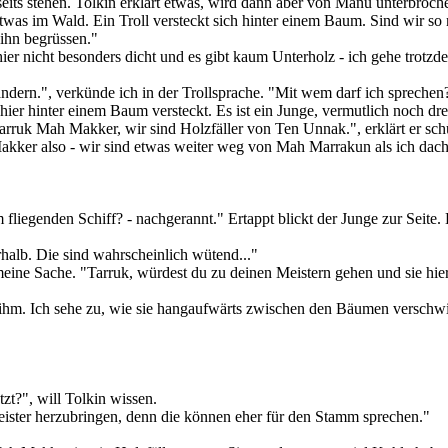
eits stehen. Tolkin erklärt etwas, wird dann aber von Manu unterbroch
 etwas im Wald. Ein Troll versteckt sich hinter einem Baum. Sind wir 
 ihn begrüssen."
ier nicht besonders dicht und es gibt kaum Unterholz - ich gehe trot
ändern.", verkünde ich in der Trollsprache. "Mit wem darf ich sprechen
h hier hinter einem Baum versteckt. Es ist ein Junge, vermutlich noch d
rruk Mah Makker, wir sind Holzfäller von Ten Unnak.", erklärt er schüc
ker also - wir sind etwas weiter weg von Mah Marrakun als ich dachte
liegenden Schiff? - nachgerannt." Ertappt blickt der Junge zur Seite. Er
halb. Die sind wahrscheinlich wütend..."
 meine Sache. "Tarruk, würdest du zu deinen Meistern gehen und sie hi
er ihm. Ich sehe zu, wie sie hangaufwärts zwischen den Bäumen versch
tzt?", will Tolkin wissen.
Meister herzubringen, denn die können eher für den Stamm sprechen."