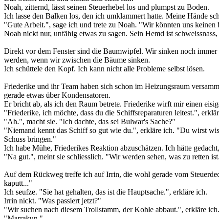
Noah, zitternd, lässt seinen Steuerhebel los und plumpst zu Boden.
Ich lasse den Balken los, den ich umklammert hatte. Meine Hände sch
"Gute Arbeit.", sage ich und trete zu Noah. "Wir könnten uns keine
Noah nickt nur, unfähig etwas zu sagen. Sein Hemd ist schweissnass,
Direkt vor dem Fenster sind die Baumwipfel. Wir sinken noch immer 
werden, wenn wir zwischen die Bäume sinken.
Ich schüttele den Kopf. Ich kann nicht alle Probleme selbst lösen.
Friederike und ihr Team haben sich schon im Heizungsraum versammelt,
gerade etwas über Kondensatoren.
Er bricht ab, als ich den Raum betrete. Friederike wirft mir einen eis
"Friederike, ich möchte, dass du die Schiffsreparaturen leitest.", erklär
"Ah.", macht sie. "Ich dachte, das sei Bulwar's Sache?"
"Niemand kennt das Schiff so gut wie du.", erkläre ich. "Du wirst w
Schuss bringen."
Ich habe Mühe, Friederikes Reaktion abzuschätzen. Ich hätte gedacht, s
"Na gut.", meint sie schliesslich. "Wir werden sehen, was zu retten ist
Auf dem Rückweg treffe ich auf Irrin, die wohl gerade vom Steuerdeck 
kaputt..."
Ich seufze. "Sie hat gehalten, das ist die Hauptsache.", erkläre ich.
Irrin nickt. "Was passiert jetzt?"
"Wir suchen nach diesem Trollstamm, der Kohle abbaut.", erkläre ich
"Marrakun."