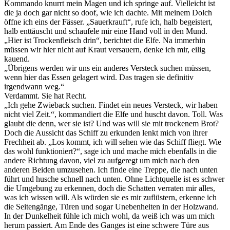
Kommando knurrt mein Magen und ich springe auf. Vielleicht ist
die ja doch gar nicht so doof, wie ich dachte. Mit meinem Dolch
öffne ich eins der Fässer. „Sauerkrauft“, rufe ich, halb begeistert,
halb enttäuscht und schaufele mir eine Hand voll in den Mund.
„Hier ist Trockenfleisch drin“, berichtet die Elfe. Na immerhin
müssen wir hier nicht auf Kraut versauern, denke ich mir, eilig
kauend.
„Übrigens werden wir uns ein anderes Versteck suchen müssen,
wenn hier das Essen gelagert wird. Das tragen sie definitiv
irgendwann weg.“
Verdammt. Sie hat Recht.
„Ich gehe Zwieback suchen. Findet ein neues Versteck, wir haben
nicht viel Zeit.“, kommandiert die Elfe und huscht davon. Toll. Was
glaubt die denn, wer sie ist? Und was will sie mit trockenem Brot?
Doch die Aussicht das Schiff zu erkunden lenkt mich von ihrer
Frechheit ab. „Los kommt, ich will sehen wie das Schiff fliegt. Wie
das wohl funktioniert?“, sage ich und mache mich ebenfalls in die
andere Richtung davon, viel zu aufgeregt um mich nach den
anderen Beiden umzusehen. Ich finde eine Treppe, die nach unten
führt und husche schnell nach unten. Ohne Lichtquelle ist es schwer
die Umgebung zu erkennen, doch die Schatten verraten mir alles,
was ich wissen will. Als würden sie es mir zuflüstern, erkenne ich
die Seitengänge, Türen und sogar Unebenheiten in der Holzwand.
In der Dunkelheit fühle ich mich wohl, da weiß ich was um mich
herum passiert. Am Ende des Ganges ist eine schwere Türe aus