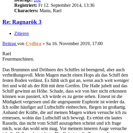
Registriert:
Fr 12. September 2014, 13:36
Characters:
Manu, Rael
Re: Ragnarök 3
Zitieren
Beitrag
von
Cydhra
»
Sa 16. November 2019, 17:00
Rael
Feuermaschinen.
Das Brummen und Dröhnen des Schiffes ist beengend, aber auch
verheißungsvoll. Mein Magen macht einen Hops als das Schiff den
festen Boden verlässt. Es fühlt sich gut an, wenn auch weit weniger
frei und wild als der Ritt mit dem Greifen. Die Halle jubelt und das
Schiff gewinnt an Höhe. Schade, dass wir von hier nicht erkennen
können was passiert, ich würde es zu gerne sehen. Erneut ist die
Müdigkeit vergessen und die angespannte Euphorie ist wieder da.
Ich sollte häufiger auf Luftschiffe einbrechen, fliegen ist großartig.
Anhand der Kräfte, die auf meinen Magen wirken versuche ich zu
ermessen, wohin das Luftschiff sich bewegt. Es ertönt ein lautes
Rasseln, das nicht vom Schiff auszugehen scheint und ich frage
mich, was das wohl sein mag. Vor meinem inneren Auge versuche