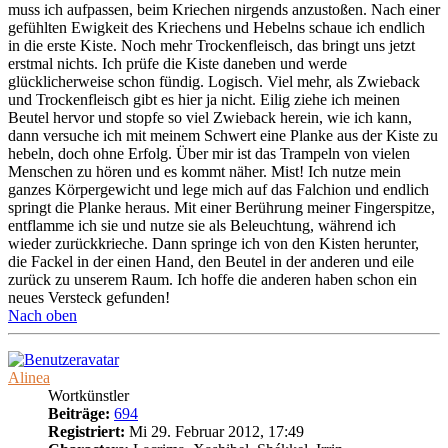
muss ich aufpassen, beim Kriechen nirgends anzustoßen. Nach einer
gefühlten Ewigkeit des Kriechens und Hebelns schaue ich endlich
in die erste Kiste. Noch mehr Trockenfleisch, das bringt uns jetzt
erstmal nichts. Ich prüfe die Kiste daneben und werde
glücklicherweise schon fündig. Logisch. Viel mehr, als Zwieback
und Trockenfleisch gibt es hier ja nicht. Eilig ziehe ich meinen
Beutel hervor und stopfe so viel Zwieback herein, wie ich kann,
dann versuche ich mit meinem Schwert eine Planke aus der Kiste zu
hebeln, doch ohne Erfolg. Über mir ist das Trampeln von vielen
Menschen zu hören und es kommt näher. Mist! Ich nutze mein
ganzes Körpergewicht und lege mich auf das Falchion und endlich
springt die Planke heraus. Mit einer Berührung meiner Fingerspitze,
entflamme ich sie und nutze sie als Beleuchtung, während ich
wieder zurückkrieche. Dann springe ich von den Kisten herunter,
die Fackel in der einen Hand, den Beutel in der anderen und eile
zurück zu unserem Raum. Ich hoffe die anderen haben schon ein
neues Versteck gefunden!
Nach oben
Alinea
Wortkünstler
Beiträge:
694
Registriert:
Mi 29. Februar 2012, 17:49