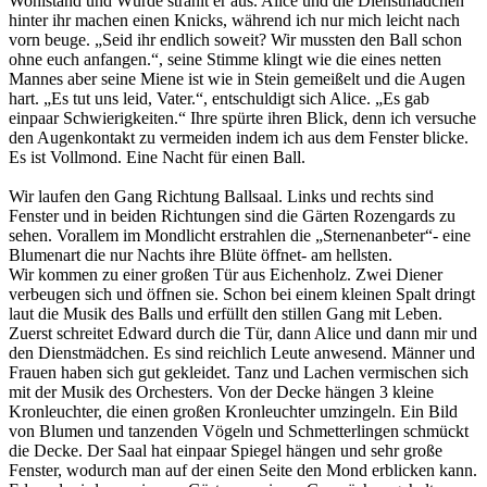
Wohlstand und Würde strahlt er aus. Alice und die Dienstmädchen
hinter ihr machen einen Knicks, während ich nur mich leicht nach
vorn beuge. „Seid ihr endlich soweit? Wir mussten den Ball schon
ohne euch anfangen.“, seine Stimme klingt wie die eines netten
Mannes aber seine Miene ist wie in Stein gemeißelt und die Augen
hart. „Es tut uns leid, Vater.“, entschuldigt sich Alice. „Es gab
einpaar Schwierigkeiten.“ Ihre spürte ihren Blick, denn ich versuche
den Augenkontakt zu vermeiden indem ich aus dem Fenster blicke.
Es ist Vollmond. Eine Nacht für einen Ball.
Wir laufen den Gang Richtung Ballsaal. Links und rechts sind
Fenster und in beiden Richtungen sind die Gärten Rozengards zu
sehen. Vorallem im Mondlicht erstrahlen die „Sternenanbeter“- eine
Blumenart die nur Nachts ihre Blüte öffnet- am hellsten.
Wir kommen zu einer großen Tür aus Eichenholz. Zwei Diener
verbeugen sich und öffnen sie. Schon bei einem kleinen Spalt dringt
laut die Musik des Balls und erfüllt den stillen Gang mit Leben.
Zuerst schreitet Edward durch die Tür, dann Alice und dann mir und
den Dienstmädchen. Es sind reichlich Leute anwesend. Männer und
Frauen haben sich gut gekleidet. Tanz und Lachen vermischen sich
mit der Musik des Orchesters. Von der Decke hängen 3 kleine
Kronleuchter, die einen großen Kronleuchter umzingeln. Ein Bild
von Blumen und tanzenden Vögeln und Schmetterlingen schmückt
die Decke. Der Saal hat einpaar Spiegel hängen und sehr große
Fenster, wodurch man auf der einen Seite den Mond erblicken kann.