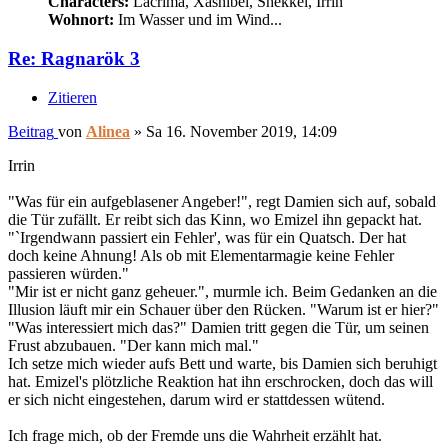
Characters:
Lacrima, Xashibel, Shékkel, Irrin
Wohnort:
Im Wasser und im Wind...
Re: Ragnarök 3
Zitieren
Beitrag
von
Alinea
»
Sa 16. November 2019, 14:09
Irrin
"Was für ein aufgeblasener Angeber!", regt Damien sich auf, sobald
die Tür zufällt. Er reibt sich das Kinn, wo Emizel ihn gepackt hat.
"`Irgendwann passiert ein Fehler', was für ein Quatsch. Der hat
doch keine Ahnung! Als ob mit Elementarmagie keine Fehler
passieren würden."
"Mir ist er nicht ganz geheuer.", murmle ich. Beim Gedanken an die
Illusion läuft mir ein Schauer über den Rücken. "Warum ist er hier?"
"Was interessiert mich das?" Damien tritt gegen die Tür, um seinen
Frust abzubauen. "Der kann mich mal."
Ich setze mich wieder aufs Bett und warte, bis Damien sich beruhigt
hat. Emizel's plötzliche Reaktion hat ihn erschrocken, doch das will
er sich nicht eingestehen, darum wird er stattdessen wütend.
Ich frage mich, ob der Fremde uns die Wahrheit erzählt hat.