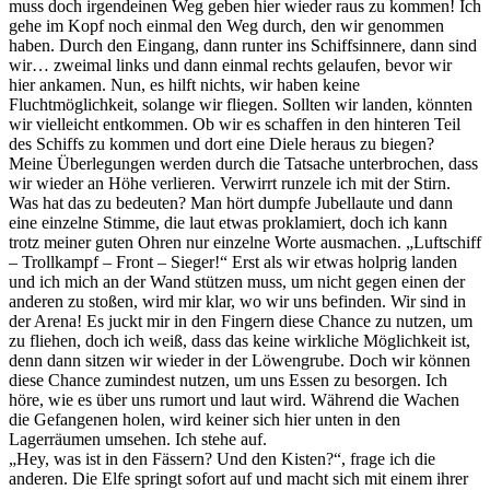
muss doch irgendeinen Weg geben hier wieder raus zu kommen! Ich
gehe im Kopf noch einmal den Weg durch, den wir genommen
haben. Durch den Eingang, dann runter ins Schiffsinnere, dann sind
wir… zweimal links und dann einmal rechts gelaufen, bevor wir
hier ankamen. Nun, es hilft nichts, wir haben keine
Fluchtmöglichkeit, solange wir fliegen. Sollten wir landen, könnten
wir vielleicht entkommen. Ob wir es schaffen in den hinteren Teil
des Schiffs zu kommen und dort eine Diele heraus zu biegen?
Meine Überlegungen werden durch die Tatsache unterbrochen, dass
wir wieder an Höhe verlieren. Verwirrt runzele ich mit der Stirn.
Was hat das zu bedeuten? Man hört dumpfe Jubellaute und dann
eine einzelne Stimme, die laut etwas proklamiert, doch ich kann
trotz meiner guten Ohren nur einzelne Worte ausmachen. „Luftschiff
– Trollkampf – Front – Sieger!“ Erst als wir etwas holprig landen
und ich mich an der Wand stützen muss, um nicht gegen einen der
anderen zu stoßen, wird mir klar, wo wir uns befinden. Wir sind in
der Arena! Es juckt mir in den Fingern diese Chance zu nutzen, um
zu fliehen, doch ich weiß, dass das keine wirkliche Möglichkeit ist,
denn dann sitzen wir wieder in der Löwengrube. Doch wir können
diese Chance zumindest nutzen, um uns Essen zu besorgen. Ich
höre, wie es über uns rumort und laut wird. Während die Wachen
die Gefangenen holen, wird keiner sich hier unten in den
Lagerräumen umsehen. Ich stehe auf.
„Hey, was ist in den Fässern? Und den Kisten?“, frage ich die
anderen. Die Elfe springt sofort auf und macht sich mit einem ihrer