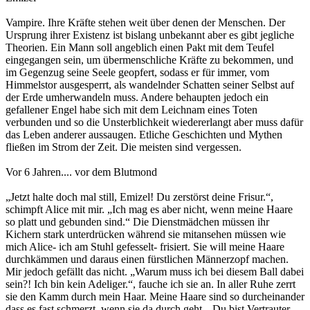
Vampire. Ihre Kräfte stehen weit über denen der Menschen. Der
Ursprung ihrer Existenz ist bislang unbekannt aber es gibt jegliche
Theorien. Ein Mann soll angeblich einen Pakt mit dem Teufel
eingegangen sein, um übermenschliche Kräfte zu bekommen, und
im Gegenzug seine Seele geopfert, sodass er für immer, vom
Himmelstor ausgesperrt, als wandelnder Schatten seiner Selbst auf
der Erde umherwandeln muss. Andere behaupten jedoch ein
gefallener Engel habe sich mit dem Leichnam eines Toten
verbunden und so die Unsterblichkeit wiedererlangt aber muss dafür
das Leben anderer aussaugen. Etliche Geschichten und Mythen
fließen im Strom der Zeit. Die meisten sind vergessen.
Vor 6 Jahren.... vor dem Blutmond
„Jetzt halte doch mal still, Emizel! Du zerstörst deine Frisur.“,
schimpft Alice mit mir. „Ich mag es aber nicht, wenn meine Haare
so platt und gebunden sind.“ Die Dienstmädchen müssen ihr
Kichern stark unterdrücken während sie mitansehen müssen wie
mich Alice- ich am Stuhl gefesselt- frisiert. Sie will meine Haare
durchkämmen und daraus einen fürstlichen Männerzopf machen.
Mir jedoch gefällt das nicht. „Warum muss ich bei diesem Ball dabei
sein?! Ich bin kein Adeliger.“, fauche ich sie an. In aller Ruhe zerrt
sie den Kamm durch mein Haar. Meine Haare sind so durcheinander
dass es fast schmerzt, wenn sie da durch geht. „Du bist Vertrauter