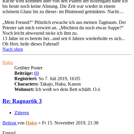
Rache wird kommen aber von den Plänen der Rozengard habe ich
bis heute noch keine Ahnung. Die Zeit war wieder in einem
schönem Glanz bis zu dieser- im Blutmond getränkten- Nacht....
„Mein Freund?“ Plötzlich erwache ich aus meinen Tagtraum. Der
Priester sah mich verwirrt an. „Möchtest du noch etwas Suppe?“
Noch leicht abwesend nicke ich ihm zu.
13 Jahre ist es bereits her...und seit 6 Jahren wiederholte es sich...
Oh Herr, heile dieses Fahrrad!
Nach oben
Haku
Geübter Poster
Beiträge:
69
Registriert:
So 7. Juli 2019, 16:05
Characters:
Takajo, Haku, Kanon
Wohnort:
Ich weiß wo dein Bett schläft. O.ö
Re: Ragnarök 3
Zitieren
Beitrag
von
Haku
»
Fr 15. November 2019, 21:38
Emizel