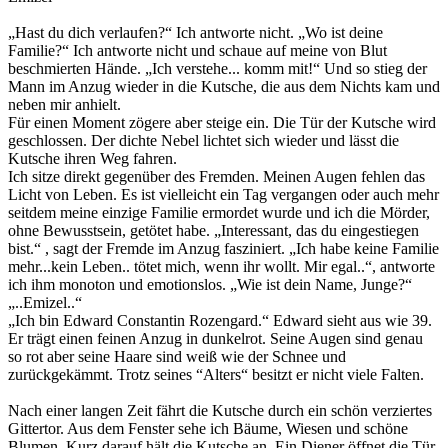
„Hast du dich verlaufen?“ Ich antworte nicht. „Wo ist deine
Familie?“ Ich antworte nicht und schaue auf meine von Blut
beschmierten Hände. „Ich verstehe... komm mit!“ Und so stieg der
Mann im Anzug wieder in die Kutsche, die aus dem Nichts kam und
neben mir anhielt.
Für einen Moment zögere aber steige ein. Die Tür der Kutsche wird
geschlossen. Der dichte Nebel lichtet sich wieder und lässt die
Kutsche ihren Weg fahren.
Ich sitze direkt gegenüber des Fremden. Meinen Augen fehlen das
Licht von Leben. Es ist vielleicht ein Tag vergangen oder auch mehr
seitdem meine einzige Familie ermordet wurde und ich die Mörder,
ohne Bewusstsein, getötet habe. „Interessant, das du eingestiegen
bist.“ , sagt der Fremde im Anzug fasziniert. „Ich habe keine Familie
mehr...kein Leben.. tötet mich, wenn ihr wollt. Mir egal..“, antworte
ich ihm monoton und emotionslos. „Wie ist dein Name, Junge?“
„..Emizel..“
„Ich bin Edward Constantin Rozengard.“ Edward sieht aus wie 39.
Er trägt einen feinen Anzug in dunkelrot. Seine Augen sind genau
so rot aber seine Haare sind weiß wie der Schnee und
zurückgekämmt. Trotz seines “Alters“ besitzt er nicht viele Falten.
Nach einer langen Zeit fährt die Kutsche durch ein schön verziertes
Gittertor. Aus dem Fenster sehe ich Bäume, Wiesen und schöne
Blumen. Kurz darauf hält die Kutsche an. Ein Diener öffnet die Tür