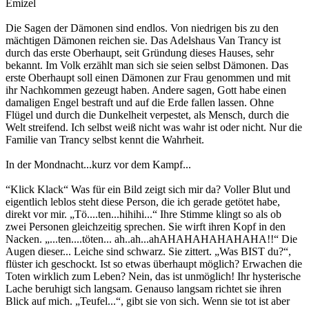
Emizel
Die Sagen der Dämonen sind endlos. Von niedrigen bis zu den
mächtigen Dämonen reichen sie. Das Adelshaus Van Trancy ist
durch das erste Oberhaupt, seit Gründung dieses Hauses, sehr
bekannt. Im Volk erzählt man sich sie seien selbst Dämonen. Das
erste Oberhaupt soll einen Dämonen zur Frau genommen und mit
ihr Nachkommen gezeugt haben. Andere sagen, Gott habe einen
damaligen Engel bestraft und auf die Erde fallen lassen. Ohne
Flügel und durch die Dunkelheit verpestet, als Mensch, durch die
Welt streifend. Ich selbst weiß nicht was wahr ist oder nicht. Nur die
Familie van Trancy selbst kennt die Wahrheit.
In der Mondnacht...kurz vor dem Kampf...
“Klick Klack“ Was für ein Bild zeigt sich mir da? Voller Blut und
eigentlich leblos steht diese Person, die ich gerade getötet habe,
direkt vor mir. „Tö....ten...hihihi...“ Ihre Stimme klingt so als ob
zwei Personen gleichzeitig sprechen. Sie wirft ihren Kopf in den
Nacken. „...ten....töten... ah..ah...ahAHAHAHAHAHAHA!!“ Die
Augen dieser... Leiche sind schwarz. Sie zittert. „Was BIST du?“,
flüster ich geschockt. Ist so etwas überhaupt möglich? Erwachen die
Toten wirklich zum Leben? Nein, das ist unmöglich! Ihr hysterische
Lache beruhigt sich langsam. Genauso langsam richtet sie ihren
Blick auf mich. „Teufel...“, gibt sie von sich. Wenn sie tot ist aber