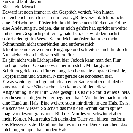
kurz und läuft davon.
Sie ist ein Mensch.
Edward ist noch immer in ein Gespräch vertieft. Von hinten
schleiche ich mich leise an ihn heran. „Bitte verzeiht. Ich brauche
eine Erfrischung.“, flüster ich ihm hinter seinem Rücken zu. Ohne
eine Andeutung zu zeigen, das er mich gehört hat, spricht er weiter
mit seinen Gesprächspartnern. „-natürlich, das wird demnächst
sofort erledigt. Im Wes-“ Schon leicht amüsiert kann ich mein
Schmunzeln nicht unterbinden und entferne mich.
Ich öffne eine der weiteren Eingänge und schreite schnell hindurch.
Nun stehe ich da in diesem stillen Flur.
Es gibt nicht viele Lichtquellen hier. Jedoch kann man den Flur
noch gut sehen. Genauso was hier rumsteht. Mit langsamen
Schritten geh ich den Flur entlang. Ich betrachte einpaar Gemälde,
Topfpflanzen und Statuen. Nicht gerade die schönsten hier.
Etwas weiter geh ich gemütlich an einer Säule vorbei und bleibe
kurz nach dieser Säule stehen. Ich kann es fühlen, diese
Anspannung in der Luft. „Wie gesagt: Es ist die Schuld eures Chefs,
der diesen schäbigen Fehler begangen hat.“ Von hinten packt mich
eine Hand am Hals. Eine weitere sticht mir direkt in den Hals. Es ist
ein scharfes Messer. So scharf das man den Schnitt kaum spüren
mag. Zu diesem grausamen Bild des Mordes verschwindet aber
mein Körper. Mein reales Ich packt den Täter von hinten, entfernt
das Messer aus der Hand und hält es nun dem Dienstmädchen, das
mich angerempelt hat, an den Hals.