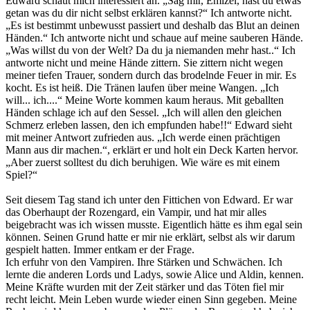
Edward schaut mich interessiert an. „Sag mir, Emizel, hast du etwas
getan was du dir nicht selbst erklären kannst?“ Ich antworte nicht.
„Es ist bestimmt unbewusst passiert und deshalb das Blut an deinen
Händen.“ Ich antworte nicht und schaue auf meine sauberen Hände.
„Was willst du von der Welt? Da du ja niemanden mehr hast..“ Ich
antworte nicht und meine Hände zittern. Sie zittern nicht wegen
meiner tiefen Trauer, sondern durch das brodelnde Feuer in mir. Es
kocht. Es ist heiß. Die Tränen laufen über meine Wangen. „Ich
will... ich....“ Meine Worte kommen kaum heraus. Mit geballten
Händen schlage ich auf den Sessel. „Ich will allen den gleichen
Schmerz erleben lassen, den ich empfunden habe!!“ Edward sieht
mit meiner Antwort zufrieden aus. „Ich werde einen prächtigen
Mann aus dir machen.“, erklärt er und holt ein Deck Karten hervor.
„Aber zuerst solltest du dich beruhigen. Wie wäre es mit einem
Spiel?“
Seit diesem Tag stand ich unter den Fittichen von Edward. Er war
das Oberhaupt der Rozengard, ein Vampir, und hat mir alles
beigebracht was ich wissen musste. Eigentlich hätte es ihm egal sein
können. Seinen Grund hatte er mir nie erklärt, selbst als wir darum
gespielt hatten. Immer entkam er der Frage.
Ich erfuhr von den Vampiren. Ihre Stärken und Schwächen. Ich
lernte die anderen Lords und Ladys, sowie Alice und Aldin, kennen.
Meine Kräfte wurden mit der Zeit stärker und das Töten fiel mir
recht leicht. Mein Leben wurde wieder einen Sinn gegeben. Meine