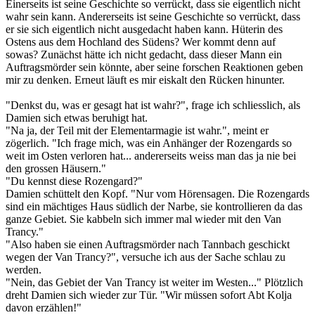
Einerseits ist seine Geschichte so verrückt, dass sie eigentlich nicht
wahr sein kann. Andererseits ist seine Geschichte so verrückt, dass
er sie sich eigentlich nicht ausgedacht haben kann. Hüterin des
Ostens aus dem Hochland des Südens? Wer kommt denn auf
sowas? Zunächst hätte ich nicht gedacht, dass dieser Mann ein
Auftragsmörder sein könnte, aber seine forschen Reaktionen geben
mir zu denken. Erneut läuft es mir eiskalt den Rücken hinunter.
"Denkst du, was er gesagt hat ist wahr?", frage ich schliesslich, als
Damien sich etwas beruhigt hat.
"Na ja, der Teil mit der Elementarmagie ist wahr.", meint er
zögerlich. "Ich frage mich, was ein Anhänger der Rozengards so
weit im Osten verloren hat... andererseits weiss man das ja nie bei
den grossen Häusern."
"Du kennst diese Rozengard?"
Damien schüttelt den Kopf. "Nur vom Hörensagen. Die Rozengards
sind ein mächtiges Haus südlich der Narbe, sie kontrollieren da das
ganze Gebiet. Sie kabbeln sich immer mal wieder mit den Van
Trancy."
"Also haben sie einen Auftragsmörder nach Tannbach geschickt
wegen der Van Trancy?", versuche ich aus der Sache schlau zu
werden.
"Nein, das Gebiet der Van Trancy ist weiter im Westen..." Plötzlich
dreht Damien sich wieder zur Tür. "Wir müssen sofort Abt Kolja
davon erzählen!"