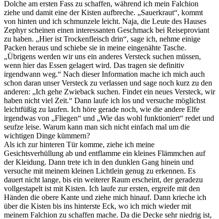
Dolche am ersten Fass zu schaffen, während ich mein Falchion
ziehe und damit eine der Kisten aufbreche. „Sauerkraut“, kommt
von hinten und ich schmunzele leicht. Naja, die Leute des Hauses
Zephyr scheinen einen interessanten Geschmack bei Reiseproviant
zu haben. „Hier ist Trockenfleisch drin“, sage ich, nehme einige
Packen heraus und schiebe sie in meine eingenähte Tasche.
„Übrigens werden wir uns ein anderes Versteck suchen müssen,
wenn hier das Essen gelagert wird. Das tragen sie definitiv
irgendwann weg.“ Nach dieser Information mache ich mich auch
schon daran unser Versteck zu verlassen und sage noch kurz zu den
anderen: „Ich gehe Zwieback suchen. Findet ein neues Versteck, wir
haben nicht viel Zeit.“ Dann laufe ich los und versuche möglichst
leichtfüßig zu laufen. Ich höre gerade noch, wie die andere Elfe
irgendwas von „Fliegen“ und „Wie das wohl funktioniert“ redet und
seufze leise. Warum kann man sich nicht einfach mal um die
wichtigen Dinge kümmern?
Als ich zur hinteren Tür komme, ziehe ich meine
Gesichtsverhüllung ab und entflamme ein kleines Flämmchen auf
der Kleidung. Dann trete ich in den dunklen Gang hinein und
versuche mit meinem kleinen Lichtlein genug zu erkennen. Es
dauert nicht lange, bis ein weiterer Raum erscheint, der geradezu
vollgestapelt ist mit Kisten. Ich laufe zur ersten, ergreife mit den
Händen die obere Kante und ziehe mich hinauf. Dann krieche ich
über die Kisten bis ins hinterste Eck, wo ich mich wieder mit
meinem Falchion zu schaffen mache. Da die Decke sehr niedrig ist,