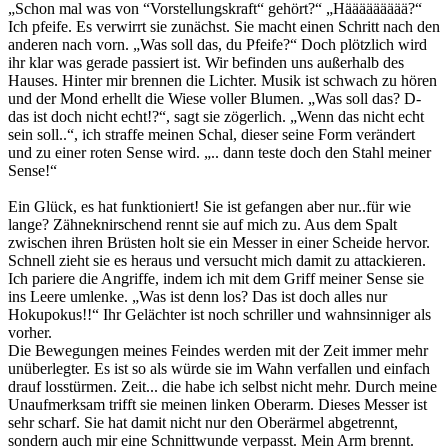
„Schon mal was von “Vorstellungskraft“ gehört?“ „Häääääääää?“
Ich pfeife. Es verwirrt sie zunächst. Sie macht einen Schritt nach den
anderen nach vorn. „Was soll das, du Pfeife?“ Doch plötzlich wird
ihr klar was gerade passiert ist. Wir befinden uns außerhalb des
Hauses. Hinter mir brennen die Lichter. Musik ist schwach zu hören
und der Mond erhellt die Wiese voller Blumen. „Was soll das? D-
das ist doch nicht echt!?“, sagt sie zögerlich. „Wenn das nicht echt
sein soll..“, ich straffe meinen Schal, dieser seine Form verändert
und zu einer roten Sense wird. „.. dann teste doch den Stahl meiner
Sense!“
Ein Glück, es hat funktioniert! Sie ist gefangen aber nur..für wie
lange? Zähneknirschend rennt sie auf mich zu. Aus dem Spalt
zwischen ihren Brüsten holt sie ein Messer in einer Scheide hervor.
Schnell zieht sie es heraus und versucht mich damit zu attackieren.
Ich pariere die Angriffe, indem ich mit dem Griff meiner Sense sie
ins Leere umlenke. „Was ist denn los? Das ist doch alles nur
Hokupokus!!“ Ihr Gelächter ist noch schriller und wahnsinniger als
vorher.
Die Bewegungen meines Feindes werden mit der Zeit immer mehr
unüberlegter. Es ist so als würde sie im Wahn verfallen und einfach
drauf losstürmen. Zeit... die habe ich selbst nicht mehr. Durch meine
Unaufmerksam trifft sie meinen linken Oberarm. Dieses Messer ist
sehr scharf. Sie hat damit nicht nur den Oberärmel abgetrennt,
sondern auch mir eine Schnittwunde verpasst. Mein Arm brennt.