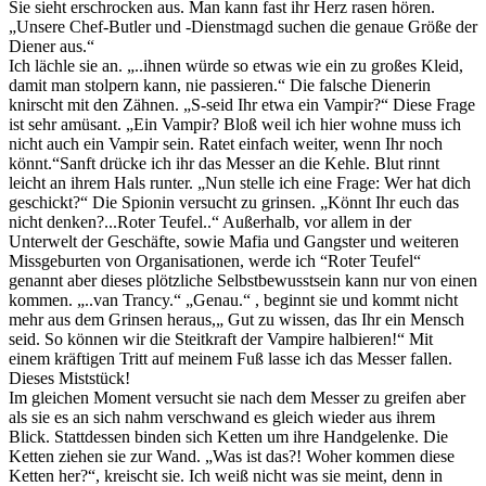
Sie sieht erschrocken aus. Man kann fast ihr Herz rasen hören.
„Unsere Chef-Butler und -Dienstmagd suchen die genaue Größe der
Diener aus.“
Ich lächle sie an. „..ihnen würde so etwas wie ein zu großes Kleid,
damit man stolpern kann, nie passieren.“ Die falsche Dienerin
knirscht mit den Zähnen. „S-seid Ihr etwa ein Vampir?“ Diese Frage
ist sehr amüsant. „Ein Vampir? Bloß weil ich hier wohne muss ich
nicht auch ein Vampir sein. Ratet einfach weiter, wenn Ihr noch
könnt.“Sanft drücke ich ihr das Messer an die Kehle. Blut rinnt
leicht an ihrem Hals runter. „Nun stelle ich eine Frage: Wer hat dich
geschickt?“ Die Spionin versucht zu grinsen. „Könnt Ihr euch das
nicht denken?...Roter Teufel..“ Außerhalb, vor allem in der
Unterwelt der Geschäfte, sowie Mafia und Gangster und weiteren
Missgeburten von Organisationen, werde ich “Roter Teufel“
genannt aber dieses plötzliche Selbstbewusstsein kann nur von einen
kommen. „..van Trancy.“ „Genau.“ , beginnt sie und kommt nicht
mehr aus dem Grinsen heraus,„ Gut zu wissen, das Ihr ein Mensch
seid. So können wir die Steitkraft der Vampire halbieren!“ Mit
einem kräftigen Tritt auf meinem Fuß lasse ich das Messer fallen.
Dieses Miststück!
Im gleichen Moment versucht sie nach dem Messer zu greifen aber
als sie es an sich nahm verschwand es gleich wieder aus ihrem
Blick. Stattdessen binden sich Ketten um ihre Handgelenke. Die
Ketten ziehen sie zur Wand. „Was ist das?! Woher kommen diese
Ketten her?“, kreischt sie. Ich weiß nicht was sie meint, denn in