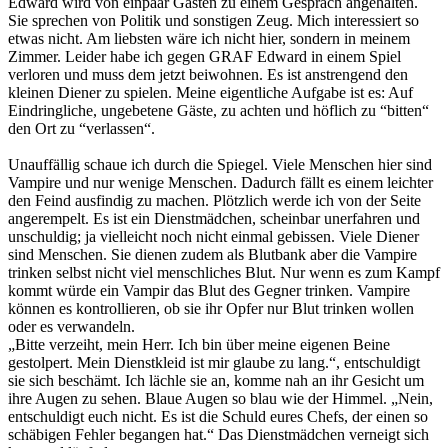
Edward wird von einpaar Gästen zu einem Gespräch angehalten.
Sie sprechen von Politik und sonstigen Zeug. Mich interessiert so
etwas nicht. Am liebsten wäre ich nicht hier, sondern in meinem
Zimmer. Leider habe ich gegen GRAF Edward in einem Spiel
verloren und muss dem jetzt beiwohnen. Es ist anstrengend den
kleinen Diener zu spielen. Meine eigentliche Aufgabe ist es: Auf
Eindringliche, ungebetene Gäste, zu achten und höflich zu “bitten“
den Ort zu “verlassen“.
Unauffällig schaue ich durch die Spiegel. Viele Menschen hier sind
Vampire und nur wenige Menschen. Dadurch fällt es einem leichter
den Feind ausfindig zu machen. Plötzlich werde ich von der Seite
angerempelt. Es ist ein Dienstmädchen, scheinbar unerfahren und
unschuldig; ja vielleicht noch nicht einmal gebissen. Viele Diener
sind Menschen. Sie dienen zudem als Blutbank aber die Vampire
trinken selbst nicht viel menschliches Blut. Nur wenn es zum Kampf
kommt würde ein Vampir das Blut des Gegner trinken. Vampire
können es kontrollieren, ob sie ihr Opfer nur Blut trinken wollen
oder es verwandeln.
„Bitte verzeiht, mein Herr. Ich bin über meine eigenen Beine
gestolpert. Mein Dienstkleid ist mir glaube zu lang.“, entschuldigt
sie sich beschämt. Ich lächle sie an, komme nah an ihr Gesicht um
ihre Augen zu sehen. Blaue Augen so blau wie der Himmel. „Nein,
entschuldigt euch nicht. Es ist die Schuld eures Chefs, der einen so
schäbigen Fehler begangen hat.“ Das Dienstmädchen verneigt sich