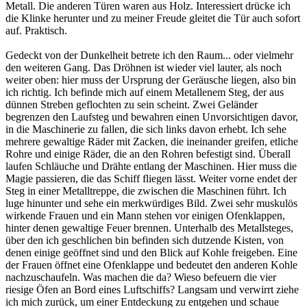
Metall. Die anderen Türen waren aus Holz. Interessiert drücke ich
die Klinke herunter und zu meiner Freude gleitet die Tür auch sofort
auf. Praktisch.
Gedeckt von der Dunkelheit betrete ich den Raum... oder vielmehr
den weiteren Gang. Das Dröhnen ist wieder viel lauter, als noch
weiter oben: hier muss der Ursprung der Geräusche liegen, also bin
ich richtig. Ich befinde mich auf einem Metallenem Steg, der aus
dünnen Streben geflochten zu sein scheint. Zwei Geländer
begrenzen den Laufsteg und bewahren einen Unvorsichtigen davor,
in die Maschinerie zu fallen, die sich links davon erhebt. Ich sehe
mehrere gewaltige Räder mit Zacken, die ineinander greifen, etliche
Rohre und einige Räder, die an den Rohren befestigt sind. Überall
laufen Schläuche und Drähte entlang der Maschinen. Hier muss die
Magie passieren, die das Schiff fliegen lässt. Weiter vorne endet der
Steg in einer Metalltreppe, die zwischen die Maschinen führt. Ich
luge hinunter und sehe ein merkwürdiges Bild. Zwei sehr muskulös
wirkende Frauen und ein Mann stehen vor einigen Ofenklappen,
hinter denen gewaltige Feuer brennen. Unterhalb des Metallsteges,
über den ich geschlichen bin befinden sich dutzende Kisten, von
denen einige geöffnet sind und den Blick auf Kohle freigeben. Eine
der Frauen öffnet eine Ofenklappe und bedeutet den anderen Kohle
nachzuschaufeln. Was machen die da? Wieso befeuern die vier
riesige Öfen an Bord eines Luftschiffs? Langsam und verwirrt ziehe
ich mich zurück, um einer Entdeckung zu entgehen und schaue