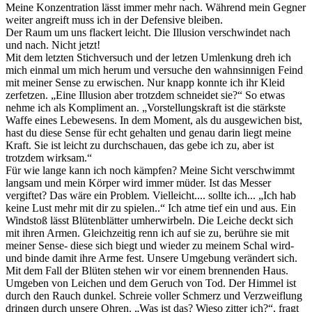
Meine Konzentration lässt immer mehr nach. Während mein Gegner
weiter angreift muss ich in der Defensive bleiben.
Der Raum um uns flackert leicht. Die Illusion verschwindet nach
und nach. Nicht jetzt!
Mit dem letzten Stichversuch und der letzen Umlenkung dreh ich
mich einmal um mich herum und versuche den wahnsinnigen Feind
mit meiner Sense zu erwischen. Nur knapp konnte ich ihr Kleid
zerfetzen. „Eine Illusion aber trotzdem schneidet sie?“ So etwas
nehme ich als Kompliment an. „Vorstellungskraft ist die stärkste
Waffe eines Lebewesens. In dem Moment, als du ausgewichen bist,
hast du diese Sense für echt gehalten und genau darin liegt meine
Kraft. Sie ist leicht zu durchschauen, das gebe ich zu, aber ist
trotzdem wirksam.“
Für wie lange kann ich noch kämpfen? Meine Sicht verschwimmt
langsam und mein Körper wird immer müder. Ist das Messer
vergiftet? Das wäre ein Problem. Vielleicht.... sollte ich... „Ich hab
keine Lust mehr mit dir zu spielen..“ Ich atme tief ein und aus. Ein
Windstoß lässt Blütenblätter umherwirbeln. Die Leiche deckt sich
mit ihren Armen. Gleichzeitig renn ich auf sie zu, berühre sie mit
meiner Sense- diese sich biegt und wieder zu meinem Schal wird-
und binde damit ihre Arme fest. Unsere Umgebung verändert sich.
Mit dem Fall der Blüten stehen wir vor einem brennenden Haus.
Umgeben von Leichen und dem Geruch von Tod. Der Himmel ist
durch den Rauch dunkel. Schreie voller Schmerz und Verzweiflung
dringen durch unsere Ohren. „Was ist das? Wieso zitter ich?“, fragt