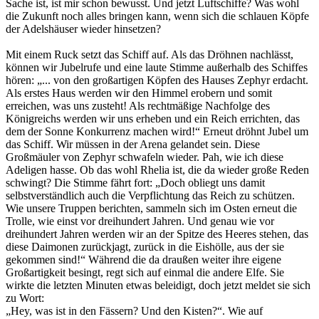
Sache ist, ist mir schon bewusst. Und jetzt Luftschiffe? Was wohl
die Zukunft noch alles bringen kann, wenn sich die schlauen Köpfe
der Adelshäuser wieder hinsetzen?
Mit einem Ruck setzt das Schiff auf. Als das Dröhnen nachlässt,
können wir Jubelrufe und eine laute Stimme außerhalb des Schiffes
hören: „... von den großartigen Köpfen des Hauses Zephyr erdacht.
Als erstes Haus werden wir den Himmel erobern und somit
erreichen, was uns zusteht! Als rechtmäßige Nachfolge des
Königreichs werden wir uns erheben und ein Reich errichten, das
dem der Sonne Konkurrenz machen wird!“ Erneut dröhnt Jubel um
das Schiff. Wir müssen in der Arena gelandet sein. Diese
Großmäuler von Zephyr schwafeln wieder. Pah, wie ich diese
Adeligen hasse. Ob das wohl Rhelia ist, die da wieder große Reden
schwingt? Die Stimme fährt fort: „Doch obliegt uns damit
selbstverständlich auch die Verpflichtung das Reich zu schützen.
Wie unsere Truppen berichten, sammeln sich im Osten erneut die
Trolle, wie einst vor dreihundert Jahren. Und genau wie vor
dreihundert Jahren werden wir an der Spitze des Heeres stehen, das
diese Daimonen zurückjagt, zurück in die Eishölle, aus der sie
gekommen sind!“ Während die da draußen weiter ihre eigene
Großartigkeit besingt, regt sich auf einmal die andere Elfe. Sie
wirkte die letzten Minuten etwas beleidigt, doch jetzt meldet sie sich
zu Wort:
„Hey, was ist in den Fässern? Und den Kisten?“. Wie auf