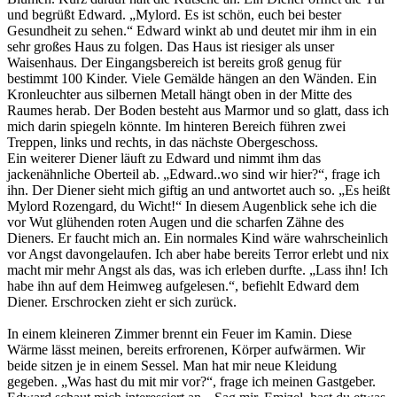
und begrüßt Edward. „Mylord. Es ist schön, euch bei bester
Gesundheit zu sehen.“ Edward winkt ab und deutet mir ihm in ein
sehr großes Haus zu folgen. Das Haus ist riesiger als unser
Waisenhaus. Der Eingangsbereich ist bereits groß genug für
bestimmt 100 Kinder. Viele Gemälde hängen an den Wänden. Ein
Kronleuchter aus silbernen Metall hängt oben in der Mitte des
Raumes herab. Der Boden besteht aus Marmor und so glatt, dass ich
mich darin spiegeln könnte. Im hinteren Bereich führen zwei
Treppen, links und rechts, in das nächste Obergeschoss.
Ein weiterer Diener läuft zu Edward und nimmt ihm das
jackenähnliche Oberteil ab. „Edward..wo sind wir hier?“, frage ich
ihn. Der Diener sieht mich giftig an und antwortet auch so. „Es heißt
Mylord Rozengard, du Wicht!“ In diesem Augenblick sehe ich die
vor Wut glühenden roten Augen und die scharfen Zähne des
Dieners. Er faucht mich an. Ein normales Kind wäre wahrscheinlich
vor Angst davongelaufen. Ich aber habe bereits Terror erlebt und nix
macht mir mehr Angst als das, was ich erleben durfte. „Lass ihn! Ich
habe ihn auf dem Heimweg aufgelesen.“, befiehlt Edward dem
Diener. Erschrocken zieht er sich zurück.
In einem kleineren Zimmer brennt ein Feuer im Kamin. Diese
Wärme lässt meinen, bereits erfrorenen, Körper aufwärmen. Wir
beide sitzen je in einem Sessel. Man hat mir neue Kleidung
gegeben. „Was hast du mit mir vor?“, frage ich meinen Gastgeber.