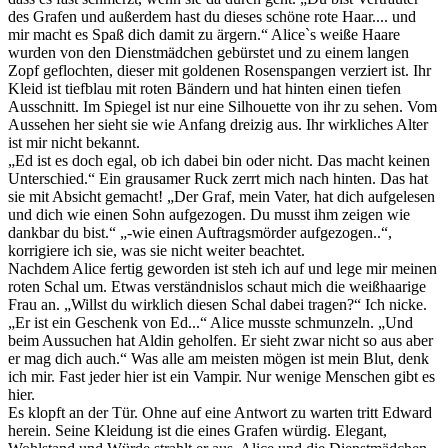
des Grafen und außerdem hast du dieses schöne rote Haar.... und
mir macht es Spaß dich damit zu ärgern.“ Alice`s weiße Haare
wurden von den Dienstmädchen gebürstet und zu einem langen
Zopf geflochten, dieser mit goldenen Rosenspangen verziert ist. Ihr
Kleid ist tiefblau mit roten Bändern und hat hinten einen tiefen
Ausschnitt. Im Spiegel ist nur eine Silhouette von ihr zu sehen. Vom
Aussehen her sieht sie wie Anfang dreizig aus. Ihr wirkliches Alter
ist mir nicht bekannt.
„Ed ist es doch egal, ob ich dabei bin oder nicht. Das macht keinen
Unterschied.“ Ein grausamer Ruck zerrt mich nach hinten. Das hat
sie mit Absicht gemacht! „Der Graf, mein Vater, hat dich aufgelesen
und dich wie einen Sohn aufgezogen. Du musst ihm zeigen wie
dankbar du bist.“ „-wie einen Auftragsmörder aufgezogen..“,
korrigiere ich sie, was sie nicht weiter beachtet.
Nachdem Alice fertig geworden ist steh ich auf und lege mir meinen
roten Schal um. Etwas verständnislos schaut mich die weißhaarige
Frau an. „Willst du wirklich diesen Schal dabei tragen?“ Ich nicke.
„Er ist ein Geschenk von Ed...“ Alice musste schmunzeln. „Und
beim Aussuchen hat Aldin geholfen. Er sieht zwar nicht so aus aber
er mag dich auch.“ Was alle am meisten mögen ist mein Blut, denk
ich mir. Fast jeder hier ist ein Vampir. Nur wenige Menschen gibt es
hier.
Es klopft an der Tür. Ohne auf eine Antwort zu warten tritt Edward
herein. Seine Kleidung ist die eines Grafen würdig. Elegant,