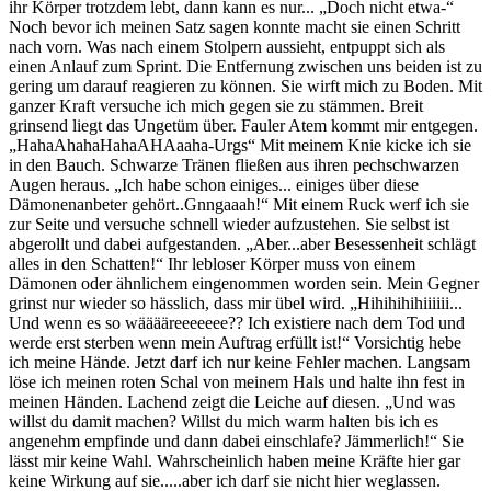
ihr Körper trotzdem lebt, dann kann es nur... „Doch nicht etwa-“
Noch bevor ich meinen Satz sagen konnte macht sie einen Schritt
nach vorn. Was nach einem Stolpern aussieht, entpuppt sich als
einen Anlauf zum Sprint. Die Entfernung zwischen uns beiden ist zu
gering um darauf reagieren zu können. Sie wirft mich zu Boden. Mit
ganzer Kraft versuche ich mich gegen sie zu stämmen. Breit
grinsend liegt das Ungetüm über. Fauler Atem kommt mir entgegen.
„HahaAhahaHahaAHAaaha-Urgs“ Mit meinem Knie kicke ich sie
in den Bauch. Schwarze Tränen fließen aus ihren pechschwarzen
Augen heraus. „Ich habe schon einiges... einiges über diese
Dämonenanbeter gehört..Gnngaaah!“ Mit einem Ruck werf ich sie
zur Seite und versuche schnell wieder aufzustehen. Sie selbst ist
abgerollt und dabei aufgestanden. „Aber...aber Besessenheit schlägt
alles in den Schatten!“ Ihr lebloser Körper muss von einem
Dämonen oder ähnlichem eingenommen worden sein. Mein Gegner
grinst nur wieder so hässlich, dass mir übel wird. „Hihihihihiiiiii...
Und wenn es so wääääreeeeeee?? Ich existiere nach dem Tod und
werde erst sterben wenn mein Auftrag erfüllt ist!“ Vorsichtig hebe
ich meine Hände. Jetzt darf ich nur keine Fehler machen. Langsam
löse ich meinen roten Schal von meinem Hals und halte ihn fest in
meinen Händen. Lachend zeigt die Leiche auf diesen. „Und was
willst du damit machen? Willst du mich warm halten bis ich es
angenehm empfinde und dann dabei einschlafe? Jämmerlich!“ Sie
lässt mir keine Wahl. Wahrscheinlich haben meine Kräfte hier gar
keine Wirkung auf sie.....aber ich darf sie nicht hier weglassen.