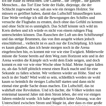
ich die Halle zu betrachten. Die Galerie... die Treppe... die ganzen
Menschen... das Tor! Eine Seite der Halle, diejenige, die der
Schlucht zugewandt war, sah aus wie ein riesiges Holztor. Sie
müssen es geöffnet haben, damit das Luftschiff hinausfliegen kann.
Eine Weile verfolge ich still die Bewegungen des Schiffes und
versuche die Flugbahn zu erraten, doch ohne das Gefühl zu kennen
und ohne Sicht ist es unmöglich. Das Schiff könnte sich wild im
Kreis drehen und ich würde es nicht von einem ruhigen Flug
unterscheiden können. Das Rauschen der Luft um den Schiffsrumpf
und das stetige Brummen, das von ihm ausgeht wirken jedoch
einschläfernd... vielleicht ist es auch nur die Erschöpfung. Ich kann
es kaum glauben, dass ich heute morgen noch in die Arena
eingebrochen bin, es kommt mir vor wie eine Ewigkeit. Mittlerweile
müsste die Sonne bereits auf dem Weg zum Horizont sein und in der
Arena werden die Kämpfe sich wohl dem Ende neigen, und doch
kommt es mir vor wie eine Woche ohne Schlaf. Meine Augen fallen
zu, als das Schiff plötzlich erneut einen Ruck macht und für eine
Sekunde zu fallen scheint. Wir verlieren wieder an Höhe. Sind wir
noch in der Stadt? Wird wohl so sein, schließlich werden sie wohl
kaum so heimlich ihr riesiges Luftschiff starten und dann nicht
einmal eine große Sache draus machen. Ein Luftschiff, das ist
wahrhaft eine Revolution. Und ich dachte, die Völker würden nun
ersteinmal tausend Jahre mit dem Strom leben, der erst vor einigen
Jahren entdeckt wurde. Ich habe eigentlich keine Ahnung, was der
Unterschied zwischen Strom und Magie ist, aber dass es eine große