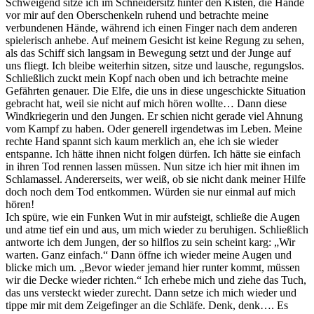
Schweigend sitze ich im Schneidersitz hinter den Kisten, die Hände
vor mir auf den Oberschenkeln ruhend und betrachte meine
verbundenen Hände, während ich einen Finger nach dem anderen
spielerisch anhebe. Auf meinem Gesicht ist keine Regung zu sehen,
als das Schiff sich langsam in Bewegung setzt und der Junge auf
uns fliegt. Ich bleibe weiterhin sitzen, sitze und lausche, regungslos.
Schließlich zuckt mein Kopf nach oben und ich betrachte meine
Gefährten genauer. Die Elfe, die uns in diese ungeschickte Situation
gebracht hat, weil sie nicht auf mich hören wollte… Dann diese
Windkriegerin und den Jungen. Er schien nicht gerade viel Ahnung
vom Kampf zu haben. Oder generell irgendetwas im Leben. Meine
rechte Hand spannt sich kaum merklich an, ehe ich sie wieder
entspanne. Ich hätte ihnen nicht folgen dürfen. Ich hätte sie einfach
in ihren Tod rennen lassen müssen. Nun sitze ich hier mit ihnen im
Schlamassel. Andererseits, wer weiß, ob sie nicht dank meiner Hilfe
doch noch dem Tod entkommen. Würden sie nur einmal auf mich
hören!
Ich spüre, wie ein Funken Wut in mir aufsteigt, schließe die Augen
und atme tief ein und aus, um mich wieder zu beruhigen. Schließlich
antworte ich dem Jungen, der so hilflos zu sein scheint karg: „Wir
warten. Ganz einfach.“ Dann öffne ich wieder meine Augen und
blicke mich um. „Bevor wieder jemand hier runter kommt, müssen
wir die Decke wieder richten.“ Ich erhebe mich und ziehe das Tuch,
das uns versteckt wieder zurecht. Dann setze ich mich wieder und
tippe mir mit dem Zeigefinger an die Schläfe. Denk, denk…. Es