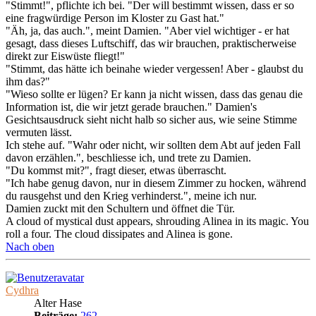
"Stimmt!", pflichte ich bei. "Der will bestimmt wissen, dass er so
eine fragwürdige Person im Kloster zu Gast hat."
"Äh, ja, das auch.", meint Damien. "Aber viel wichtiger - er hat
gesagt, dass dieses Luftschiff, das wir brauchen, praktischerweise
direkt zur Eiswüste fliegt!"
"Stimmt, das hätte ich beinahe wieder vergessen! Aber - glaubst du
ihm das?"
"Wieso sollte er lügen? Er kann ja nicht wissen, dass das genau die
Information ist, die wir jetzt gerade brauchen." Damien's
Gesichtsausdruck sieht nicht halb so sicher aus, wie seine Stimme
vermuten lässt.
Ich stehe auf. "Wahr oder nicht, wir sollten dem Abt auf jeden Fall
davon erzählen.", beschliesse ich, und trete zu Damien.
"Du kommst mit?", fragt dieser, etwas überrascht.
"Ich habe genug davon, nur in diesem Zimmer zu hocken, während
du rausgehst und den Krieg verhinderst.", meine ich nur.
Damien zuckt mit den Schultern und öffnet die Tür.
A cloud of mystical dust appears, shrouding Alinea in its magic. You
roll a four. The cloud dissipates and Alinea is gone.
Nach oben
Cydhra
Alter Hase
Beiträge:
262