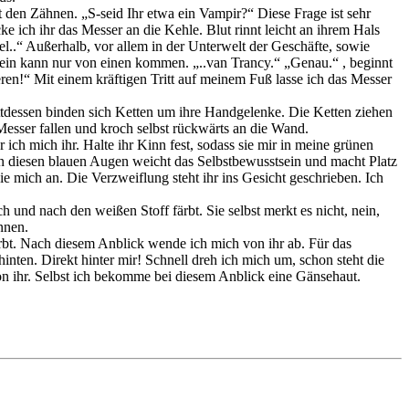
it den Zähnen. „S-seid Ihr etwa ein Vampir?“ Diese Frage ist sehr
e ich ihr das Messer an die Kehle. Blut rinnt leicht an ihrem Hals
el..“ Außerhalb, vor allem in der Unterwelt der Geschäfte, sowie
sein kann nur von einen kommen. „..van Trancy.“ „Genau.“ , beginnt
ren!“ Mit einem kräftigen Tritt auf meinem Fuß lasse ich das Messer
ttdessen binden sich Ketten um ihre Handgelenke. Die Ketten ziehen
 Messer fallen und kroch selbst rückwärts an die Wand.
ich mich ihr. Halte ihr Kinn fest, sodass sie mir in meine grünen
 in diesen blauen Augen weicht das Selbstbewusstsein und macht Platz
ie mich an. Die Verzweiflung steht ihr ins Gesicht geschrieben. Ich
h und nach den weißen Stoff färbt. Sie selbst merkt es nicht, nein,
nnen.
färbt. Nach diesem Anblick wende ich mich von ihr ab. Für das
ten. Direkt hinter mir! Schnell dreh ich mich um, schon steht die
 ihr. Selbst ich bekomme bei diesem Anblick eine Gänsehaut.