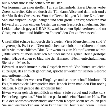
nur Nachts ihre Blüte öffnet- am hellsten.
Wir kommen zu einer großen Tür aus Eichenholz. Zwei Diener verbeugen
Zuerst schreitet Edward durch die Tür, dann Alice und dann mir und
der Musik des Orchesters. Von der Decke hängen 3 kleine Kronleuch
Saal hat einpaar Spiegel hängen und sehr große Fenster, wodurch man
Edward wird von einpaar Gästen zu einem Gespräch angehalten. Sie sp
Leider habe ich gegen GRAF Edward in einem Spiel verloren und muss 
Gäste, zu achten und höflich zu “bitten“ den Ort zu “verlassen“.
Unauffällig schaue ich durch die Spiegel. Viele Menschen hier sind 
angerempelt. Es ist ein Dienstmädchen, scheinbar unerfahren und unsc
nicht viel menschliches Blut. Nur wenn es zum Kampf kommt würde ein
„Bitte verzeiht, mein Herr. Ich bin über meine eigenen Beine gestolpe
sehen. Blaue Augen so blau wie der Himmel. „Nein, entschuldigt euch 
Sie ist ein Mensch.
Edward ist noch immer in ein Gespräch vertieft. Von hinten schleiche 
zu zeigen, das er mich gehört hat, spricht er weiter mit seinen Gespr
und entferne mich.
Ich öffne eine der weiteren Eingänge und schreite schnell hindurch. Nu
Es gibt nicht viele Lichtquellen hier. Jedoch kann man den Flur noch
Statuen. Nicht gerade die schönsten hier.
Etwas weiter geh ich gemütlich an einer Säule vorbei und bleibe kurz 
Fehler begangen hat.“ Von hinten packt mich eine Hand am Hals. Eine
Bild des Mordes verschwindet aber mein Körper. Mein reales Ich pack
Sie sieht erschrocken aus. Man kann fast ihr Herz rasen hören. „Uns