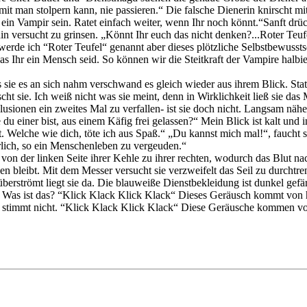
amit man stolpern kann, nie passieren.“ Die falsche Dienerin knirscht m
in Vampir sein. Ratet einfach weiter, wenn Ihr noch könnt.“Sanft drück
nin versucht zu grinsen. „Könnt Ihr euch das nicht denken?...Roter Teuf
erde ich “Roter Teufel“ genannt aber dieses plötzliche Selbstbewusst
 Ihr ein Mensch seid. So können wir die Steitkraft der Vampire halbie
 sie es an sich nahm verschwand es gleich wieder aus ihrem Blick. Sta
t sie. Ich weiß nicht was sie meint, denn in Wirklichkeit ließ sie das
ionen ein zweites Mal zu verfallen- ist sie doch nicht. Langsam näher 
u einer bist, aus einem Käfig frei gelassen?“ Mein Blick ist kalt und
t. Welche wie dich, töte ich aus Spaß.“ „Du kannst mich mal!“, faucht s
erlich, so ein Menschenleben zu vergeuden.“
von der linken Seite ihrer Kehle zu ihrer rechten, wodurch das Blut nac
cken bleibt. Mit dem Messer versucht sie verzweifelt das Seil zu durchtre
tüberströmt liegt sie da. Die blauweiße Dienstbekleidung ist dunkel ge
 Was ist das? “Klick Klack Klick Klack“ Dieses Geräusch kommt von hin
stimmt nicht. “Klick Klack Klick Klack“ Diese Geräusche kommen von