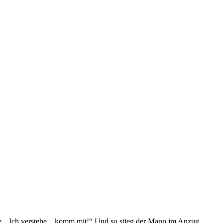
de. „Ich verstehe... komm mit!“ Und so stieg der Mann im Anzug