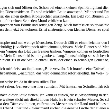
 sich und öffnen sie. Schon bei einem kleinen Spalt dringt laut die M
 den Dienstmädchen. Es sind reichlich Leute anwesend. Männer und Fra
ter, die einen großen Kronleuchter umzingeln. Ein Bild von Blumen u
 auf der einen Seite den Mond erblicken kann.
rechen von Politik und sonstigen Zeug. Mich interessiert so etwas nic
dem jetzt beiwohnen. Es ist anstrengend den kleinen Diener zu spiele
Vampire und nur wenige Menschen. Dadurch fällt es einem leichter den F
huldig; ja vielleicht noch nicht einmal gebissen. Viele Diener sind Me
 Vampir das Blut des Gegner trinken. Vampire können es kontrollieren
rt. Mein Dienstkleid ist mir glaube zu lang.“, entschuldigt sie sich be
nicht. Es ist die Schuld eures Chefs, der einen so schäbigen Fehler b
ich mich leise an ihn heran. „Bitte verzeiht. Ich brauche eine Erfrisc
ächspartnern. „-natürlich, das wird demnächst sofort erledigt. Im Wes-
n stehe ich da in diesem stillen Flur.
 gut sehen. Genauso was hier rumsteht. Mit langsamen Schritten geh ic
nach dieser Säule stehen. Ich kann es fühlen, diese Anspannung in der 
 weitere sticht mir direkt in den Hals. Es ist ein scharfes Messer. S
t den Täter von hinten, entfernt das Messer aus der Hand und hält es
ere Chef-Butler und -Dienstmagd suchen die genaue Größe der Diener a