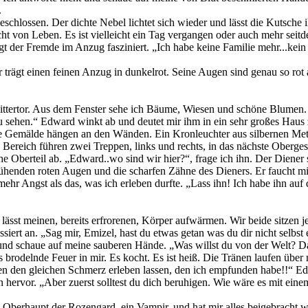
.
schlossen. Der dichte Nebel lichtet sich wieder und lässt die Kutsche 
ht von Leben. Es ist vielleicht ein Tag vergangen oder auch mehr sei
sagt der Fremde im Anzug fasziniert. „Ich habe keine Familie mehr...kein
 trägt einen feinen Anzug in dunkelrot. Seine Augen sind genau so ro
Gittertor. Aus dem Fenster sehe ich Bäume, Wiesen und schöne Blumen. 
 sehen.“ Edward winkt ab und deutet mir ihm in ein sehr großes Haus z
ele Gemälde hängen an den Wänden. Ein Kronleuchter aus silbernen Met
n Bereich führen zwei Treppen, links und rechts, in das nächste Oberge
 Oberteil ab. „Edward..wo sind wir hier?“, frage ich ihn. Der Diener s
ühenden roten Augen und die scharfen Zähne des Dieners. Er faucht m
 mehr Angst als das, was ich erleben durfte. „Lass ihn! Ich habe ihn 
ässt meinen, bereits erfrorenen, Körper aufwärmen. Wir beide sitzen j
siert an. „Sag mir, Emizel, hast du etwas getan was du dir nicht selbst
t und schaue auf meine sauberen Hände. „Was willst du von der Welt? D
das brodelnde Feuer in mir. Es kocht. Es ist heiß. Die Tränen laufen ü
llen den gleichen Schmerz erleben lassen, den ich empfunden habe!!“ E
 hervor. „Aber zuerst solltest du dich beruhigen. Wie wäre es mit eine
 Oberhaupt der Rozengard, ein Vampir, und hat mir alles beigebracht wa