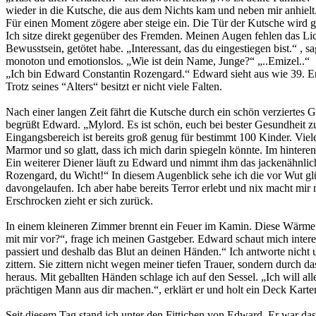
wieder in die Kutsche, die aus dem Nichts kam und neben mir anhielt
Für einen Moment zögere aber steige ein. Die Tür der Kutsche wird ge
Ich sitze direkt gegenüber des Fremden. Meinen Augen fehlen das Lic
Bewusstsein, getötet habe. „Interessant, das du eingestiegen bist.“ , 
monoton und emotionslos. „Wie ist dein Name, Junge?“ „..Emizel..“
„Ich bin Edward Constantin Rozengard.“ Edward sieht aus wie 39. Er
Trotz seines “Alters“ besitzt er nicht viele Falten.
Nach einer langen Zeit fährt die Kutsche durch ein schön verziertes 
begrüßt Edward. „Mylord. Es ist schön, euch bei bester Gesundheit zu
Eingangsbereich ist bereits groß genug für bestimmt 100 Kinder. Vi
Marmor und so glatt, dass ich mich darin spiegeln könnte. Im hintere
Ein weiterer Diener läuft zu Edward und nimmt ihm das jackenähnliche
Rozengard, du Wicht!“ In diesem Augenblick sehe ich die vor Wut gl
davongelaufen. Ich aber habe bereits Terror erlebt und nix macht mir
Erschrocken zieht er sich zurück.
In einem kleineren Zimmer brennt ein Feuer im Kamin. Diese Wärme l
mit mir vor?“, frage ich meinen Gastgeber. Edward schaut mich interes
passiert und deshalb das Blut an deinen Händen.“ Ich antworte nich
zittern. Sie zittern nicht wegen meiner tiefen Trauer, sondern durch 
heraus. Mit geballten Händen schlage ich auf den Sessel. „Ich will a
prächtigen Mann aus dir machen.“, erklärt er und holt ein Deck Karten
Seit diesem Tag stand ich unter den Fittichen von Edward. Er war das