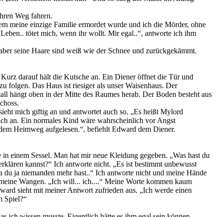
ihren Weg fahren.
tdem meine einzige Familie ermordet wurde und ich die Mörder, ohne
 Leben.. tötet mich, wenn ihr wollt. Mir egal..“, antworte ich ihm
t aber seine Haare sind weiß wie der Schnee und zurückgekämmt.
Kurz darauf hält die Kutsche an. Ein Diener öffnet die Tür und
u folgen. Das Haus ist riesiger als unser Waisenhaus. Der
all hängt oben in der Mitte des Raumes herab. Der Boden besteht aus
schoss.
ieht mich giftig an und antwortet auch so. „Es heißt Mylord
ich an. Ein normales Kind wäre wahrscheinlich vor Angst
auf dem Heimweg aufgelesen.“, befiehlt Edward dem Diener.
e in einem Sessel. Man hat mir neue Kleidung gegeben. „Was hast du
 erklären kannst?“ Ich antworte nicht. „Es ist bestimmt unbewusst
a du ja niemanden mehr hast..“ Ich antworte nicht und meine Hände
ber meine Wangen. „Ich will... ich....“ Meine Worte kommen kaum
dward sieht mit meiner Antwort zufrieden aus. „Ich werde einen
m Spiel?“
s ich wissen musste. Eigentlich hätte es ihm egal sein können.