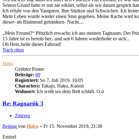
Seinen Grund hatte er mir nie erklärt, selbst als wir darum gespielt h
Ich erfuhr von den Vampiren. Ihre Stärken und Schwächen. Ich lernte 
Mein Leben wurde wieder einen Sinn gegeben. Meine Rache wird kom
dieser- im Blutmond getränkten- Nacht....
„Mein Freund?“ Plötzlich erwache ich aus meinen Tagtraum. Der Prie
13 Jahre ist es bereits her...und seit 6 Jahren wiederholte es sich...
Oh Herr, heile dieses Fahrrad!
Nach oben
Haku
Geübter Poster
Beiträge:
69
Registriert:
So 7. Juli 2019, 16:05
Characters:
Takajo, Haku, Kanon
Wohnort:
Ich weiß wo dein Bett schläft. O.ö
Re: Ragnarök 3
Zitieren
Beitrag
von
Haku
»
Fr 15. November 2019, 21:38
Emizel