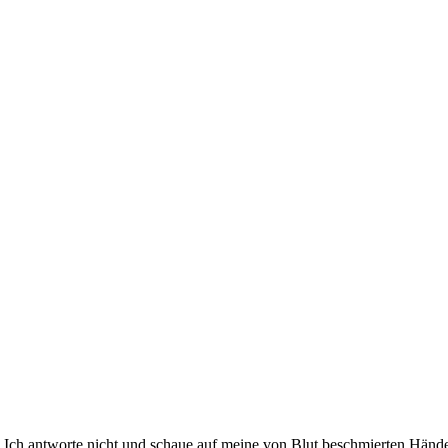
?“ Ich antworte nicht und schaue auf meine von Blut beschmierten Hän