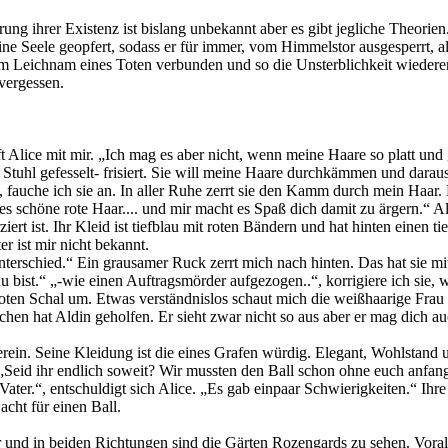
ung ihrer Existenz ist bislang unbekannt aber es gibt jegliche Theorie
 Seele geopfert, sodass er für immer, vom Himmelstor ausgesperrt, a
m Leichnam eines Toten verbunden und so die Unsterblichkeit wiederer
vergessen.
impft Alice mit mir. „Ich mag es aber nicht, wenn meine Haare so platt 
tuhl gefesselt- frisiert. Sie will meine Haare durchkämmen und daraus
, fauche ich sie an. In aller Ruhe zerrt sie den Kamm durch mein Haar.
ses schöne rote Haar.... und mir macht es Spaß dich damit zu ärgern.
t ist. Ihr Kleid ist tiefblau mit roten Bändern und hat hinten einen tie
r ist mir nicht bekannt.
Unterschied.“ Ein grausamer Ruck zerrt mich nach hinten. Das hat sie m
ist.“ „-wie einen Auftragsmörder aufgezogen..“, korrigiere ich sie, wa
ten Schal um. Etwas verständnislos schaut mich die weißhaarige Frau an
n hat Aldin geholfen. Er sieht zwar nicht so aus aber er mag dich auc
erein. Seine Kleidung ist die eines Grafen würdig. Elegant, Wohlstand 
Seid ihr endlich soweit? Wir mussten den Ball schon ohne euch anfange
 Vater.“, entschuldigt sich Alice. „Es gab einpaar Schwierigkeiten.“ Ih
cht für einen Ball.
r und in beiden Richtungen sind die Gärten Rozengards zu sehen. Voral