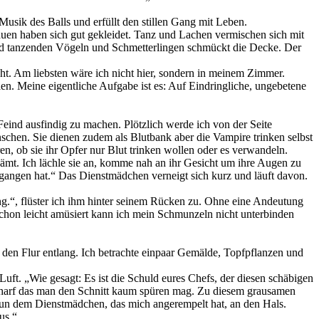
usik des Balls und erfüllt den stillen Gang mit Leben.
uen haben sich gut gekleidet. Tanz und Lachen vermischen sich mit
nd tanzenden Vögeln und Schmetterlingen schmückt die Decke. Der
ht. Am liebsten wäre ich nicht hier, sondern in meinem Zimmer.
n. Meine eigentliche Aufgabe ist es: Auf Eindringliche, ungebetene
eind ausfindig zu machen. Plötzlich werde ich von der Seite
nschen. Sie dienen zudem als Blutbank aber die Vampire trinken selbst
, ob sie ihr Opfer nur Blut trinken wollen oder es verwandeln.
schämt. Ich lächle sie an, komme nah an ihr Gesicht um ihre Augen zu
egangen hat.“ Das Dienstmädchen verneigt sich kurz und läuft davon.
hung.“, flüster ich ihm hinter seinem Rücken zu. Ohne eine Andeutung
“ Schon leicht amüsiert kann ich mein Schmunzeln nicht unterbinden
h den Flur entlang. Ich betrachte einpaar Gemälde, Topfpflanzen und
Luft. „Wie gesagt: Es ist die Schuld eures Chefs, der diesen schäbigen
o scharf das man den Schnitt kaum spüren mag. Zu diesem grausamen
 nun dem Dienstmädchen, das mich angerempelt hat, an den Hals.
us.“