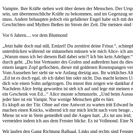
Vampire. Ihre Kräfte stehen weit über denen der Menschen. Der Urspr
sein, um übermenschliche Kräfte zu bekommen, und im Gegenzug seine
muss. Andere behaupten jedoch ein gefallener Engel habe sich mit de
Geschichten und Mythen fließen im Strom der Zeit. Die meisten sind 
Vor 6 Jahren.... vor dem Blutmond
„Jetzt halte doch mal still, Emizel! Du zerstörst deine Frisur.“, sch
unterdrücken während sie mitansehen müssen wie mich Alice- ich am S
„Warum muss ich bei diesem Ball dabei sein?! Ich bin kein Adeliger.“
durch geht. „Du bist Vertrauter des Grafen und außerdem hast du die
einem langen Zopf geflochten, dieser mit goldenen Rosenspangen verzier
Vom Aussehen her sieht sie wie Anfang dreizig aus. Ihr wirkliches Alte
„Ed ist es doch egal, ob ich dabei bin oder nicht. Das macht keinen 
dich wie einen Sohn aufgezogen. Du musst ihm zeigen wie dankbar du b
Nachdem Alice fertig geworden ist steh ich auf und lege mir meinen ro
ein Geschenk von Ed...“ Alice musste schmunzeln. „Und beim Aussuche
jeder hier ist ein Vampir. Nur wenige Menschen gibt es hier.
Es klopft an der Tür. Ohne auf eine Antwort zu warten tritt Edward h
machen einen Knicks, während ich nur mich leicht nach vorn beuge. „
Miene ist wie in Stein gemeißelt und die Augen hart. „Es tut uns leid,
vermeiden indem ich aus dem Fenster blicke. Es ist Vollmond. Eine Na
Wir laufen den Gang Richtung Ballsaal. Links und rechts sind Fenste