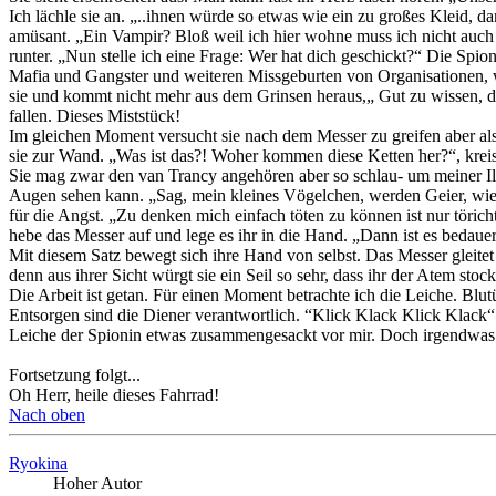
Ich lächle sie an. „..ihnen würde so etwas wie ein zu großes Kleid, d
amüsant. „Ein Vampir? Bloß weil ich hier wohne muss ich nicht auch e
runter. „Nun stelle ich eine Frage: Wer hat dich geschickt?“ Die Spio
Mafia und Gangster und weiteren Missgeburten von Organisationen, w
sie und kommt nicht mehr aus dem Grinsen heraus,„ Gut zu wissen, das
fallen. Dieses Miststück!
Im gleichen Moment versucht sie nach dem Messer zu greifen aber als
sie zur Wand. „Was ist das?! Woher kommen diese Ketten her?“, kreisch
Sie mag zwar den van Trancy angehören aber so schlau- um meiner Illus
Augen sehen kann. „Sag, mein kleines Vögelchen, werden Geier, wie d
für die Angst. „Zu denken mich einfach töten zu können ist nur törich
hebe das Messer auf und lege es ihr in die Hand. „Dann ist es bedau
Mit diesem Satz bewegt sich ihre Hand von selbst. Das Messer gleitet 
denn aus ihrer Sicht würgt sie ein Seil so sehr, dass ihr der Atem sto
Die Arbeit ist getan. Für einen Moment betrachte ich die Leiche. Blu
Entsorgen sind die Diener verantwortlich. “Klick Klack Klick Klack“
Leiche der Spionin etwas zusammengesackt vor mir. Doch irgendwas 
Fortsetzung folgt...
Oh Herr, heile dieses Fahrrad!
Nach oben
Ryokina
Hoher Autor