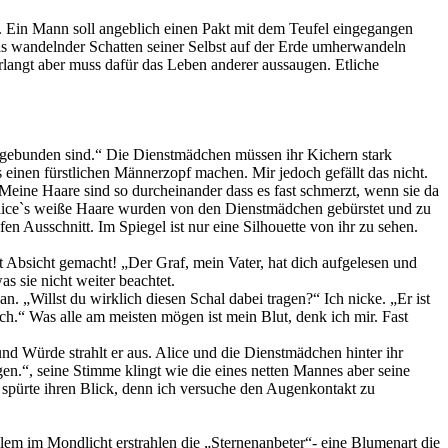
n. Ein Mann soll angeblich einen Pakt mit dem Teufel eingegangen
ls wandelnder Schatten seiner Selbst auf der Erde umherwandeln
langt aber muss dafür das Leben anderer aussaugen. Etliche
und gebunden sind.“ Die Dienstmädchen müssen ihr Kichern stark
 einen fürstlichen Männerzopf machen. Mir jedoch gefällt das nicht.
 Meine Haare sind so durcheinander dass es fast schmerzt, wenn sie da
“ Alice`s weiße Haare wurden von den Dienstmädchen gebürstet und zu
fen Ausschnitt. Im Spiegel ist nur eine Silhouette von ihr zu sehen.
it Absicht gemacht! „Der Graf, mein Vater, hat dich aufgelesen und
s sie nicht weiter beachtet.
. „Willst du wirklich diesen Schal dabei tragen?“ Ich nicke. „Er ist
h.“ Was alle am meisten mögen ist mein Blut, denk ich mir. Fast
und Würde strahlt er aus. Alice und die Dienstmädchen hinter ihr
n.“, seine Stimme klingt wie die eines netten Mannes aber seine
re spürte ihren Blick, denn ich versuche den Augenkontakt zu
lem im Mondlicht erstrahlen die „Sternenanbeter“- eine Blumenart die