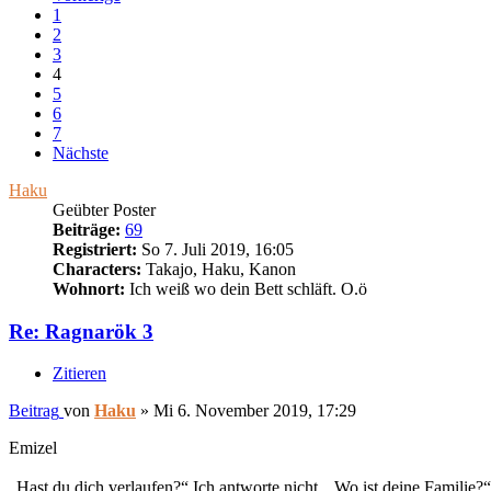
1
2
3
4
5
6
7
Nächste
Haku
Geübter Poster
Beiträge:
69
Registriert:
So 7. Juli 2019, 16:05
Characters:
Takajo, Haku, Kanon
Wohnort:
Ich weiß wo dein Bett schläft. O.ö
Re: Ragnarök 3
Zitieren
Beitrag
von
Haku
»
Mi 6. November 2019, 17:29
Emizel
„Hast du dich verlaufen?“ Ich antworte nicht. „Wo ist deine Familie