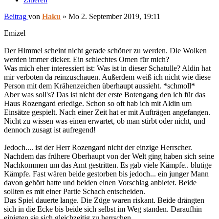
Beitrag
von
Haku
»
Mo 2. September 2019, 19:11
Emizel
Der Himmel scheint nicht gerade schöner zu werden. Die Wolken
werden immer dicker. Ein schlechtes Omen für mich?
Was mich eher interessiert ist: Was ist in dieser Schatulle? Aldin hat
mir verboten da reinzuschauen. Außerdem weiß ich nicht wie diese
Person mit dem Krähenzeichen überhaupt aussieht. *schmoll*
Aber was soll's? Das ist nicht der erste Botengang den ich für das
Haus Rozengard erledige. Schon so oft hab ich mit Aldin um
Einsätze gespielt. Nach einer Zeit hat er mit Aufträgen angefangen.
Nicht zu wissen was einen erwartet, ob man stirbt oder nicht, und
dennoch zusagt ist aufregend!
Jedoch.... ist der Herr Rozengard nicht der einzige Herrscher.
Nachdem das frühere Oberhaupt von der Welt ging haben sich seine
Nachkommen um das Amt gestritten. Es gab viele Kämpfe.. blutige
Kämpfe. Fast wären beide gestorben bis jedoch... ein junger Mann
davon gehört hatte und beiden einen Vorschlag anbietet. Beide
sollten es mit einer Partie Schach entscheiden.
Das Spiel dauerte lange. Die Züge waren riskant. Beide drängten
sich in die Ecke bis beide sich selbst im Weg standen. Daraufhin
einigten sie sich gleichzeitig zu herrschen.