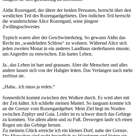
Aldin Rozengard, der ältere der beiden Personen, herrscht über den
westlichen Teil des Rozengardgebietes. Den östlichen Teil herrscht
die wunderschöne Alice Rozengard, seine jüngere
Zwillingsschwester.
Typisch waren aber der Geschwisterkrieg. So gewann Aldin das
Recht im „wandelnden Schloss“ zu wohnen. Während Alice sich
jeden zweiten Monat in ein anderes Landhaus niederlassen musste,
um Angreifer zu entwischen. Ein hartes Leben.
Ja...das Leben ist hart und grausam. Aber die Menschen und alles
andere lassen sich von der Habgier leiten. Das Verlangen nach mehr
zerfrisst sie.
„Haha.. ich muss ja reden.“
Sonnenlicht kommt zwischen den Wolken durch. Es wird aber mit
der Zeit kälter. Ich schließe meinen Mantel. So langsam komme ich
an die Grenze vom Rozengardgebiet. Mein Ziel liegt im Norden
zwischen Zephyr und Gaia. Leider ist es schwer durch das Gebirge
zu kommen. Vor allem allein und zu Fuß. Deswegen laufe ich einen
Bogen um das Gebirge herum.
Zu meinem Glück erreiche ich ein kleines Dorf, nahe der Grenze.
Die Menschen sind recht freundlich zu Wanderern und bieten ein