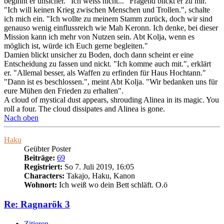
beginnt er unsicher. "Ich weiss nicht..." Fragend blickt er zu mir.
"Ich will keinen Krieg zwischen Menschen und Trollen.", schalte
ich mich ein. "Ich wollte zu meinem Stamm zurück, doch wir sind
genauso wenig einflussreich wie Mah Keronn. Ich denke, bei dieser
Mission kann ich mehr von Nutzen sein. Abt Kolja, wenn es
möglich ist, würde ich Euch gerne begleiten."
Damien blickt unsicher zu Boden, doch dann scheint er eine
Entscheidung zu fassen und nickt. "Ich komme auch mit.", erklärt
er. "Allemal besser, als Waffen zu erfinden für Haus Hochtann."
"Dann ist es beschlossen.", meint Abt Kolja. "Wir bedanken uns für
eure Mühen den Frieden zu erhalten".
A cloud of mystical dust appears, shrouding Alinea in its magic. You
roll a four. The cloud dissipates and Alinea is gone.
Nach oben
Haku
Geübter Poster
Beiträge:
69
Registriert:
So 7. Juli 2019, 16:05
Characters:
Takajo, Haku, Kanon
Wohnort:
Ich weiß wo dein Bett schläft. O.ö
Re: Ragnarök 3
Zitieren