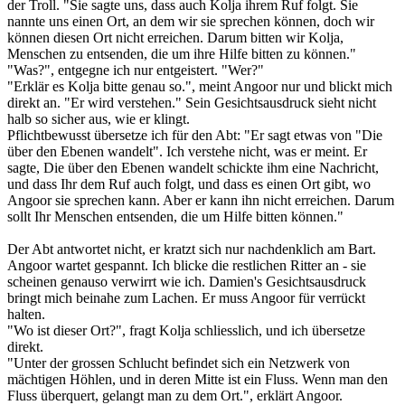
der Troll. "Sie sagte uns, dass auch Kolja ihrem Ruf folgt. Sie
nannte uns einen Ort, an dem wir sie sprechen können, doch wir
können diesen Ort nicht erreichen. Darum bitten wir Kolja,
Menschen zu entsenden, die um ihre Hilfe bitten zu können."
"Was?", entgegne ich nur entgeistert. "Wer?"
"Erklär es Kolja bitte genau so.", meint Angoor nur und blickt mich
direkt an. "Er wird verstehen." Sein Gesichtsausdruck sieht nicht
halb so sicher aus, wie er klingt.
Pflichtbewusst übersetze ich für den Abt: "Er sagt etwas von "Die
über den Ebenen wandelt". Ich verstehe nicht, was er meint. Er
sagte, Die über den Ebenen wandelt schickte ihm eine Nachricht,
und dass Ihr dem Ruf auch folgt, und dass es einen Ort gibt, wo
Angoor sie sprechen kann. Aber er kann ihn nicht erreichen. Darum
sollt Ihr Menschen entsenden, die um Hilfe bitten können."
Der Abt antwortet nicht, er kratzt sich nur nachdenklich am Bart.
Angoor wartet gespannt. Ich blicke die restlichen Ritter an - sie
scheinen genauso verwirrt wie ich. Damien's Gesichtsausdruck
bringt mich beinahe zum Lachen. Er muss Angoor für verrückt
halten.
"Wo ist dieser Ort?", fragt Kolja schliesslich, und ich übersetze
direkt.
"Unter der grossen Schlucht befindet sich ein Netzwerk von
mächtigen Höhlen, und in deren Mitte ist ein Fluss. Wenn man den
Fluss überquert, gelangt man zu dem Ort.", erklärt Angoor.