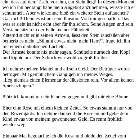
ein, dass auf dem Tisch, vor ihm, ein Stein liegt! In diesem Moment,
wo ich ihn bedrängt habe mein Angebot anzunehmen, wusste ich er
schummelt. Aber wie konnte bloß ein weiterer Stein auftauchen?
Gar nicht! Denn es ist nur eine Illusion. Von mir geschaffen. Das
was er sieht ist nicht echt aber für ihn schon. Seine Augen und sein
Verstand sitzen in der Falle meiner Fähigkeit.
Zitternd sucht er in seinen Ärmeln, lässt den Stein rausfallen aber
bemerkt es nicht. „Stimmt etwas nicht, mein Herr?“, frage ich ihn
mit einem diabolischen Lächeln.
Der Ärmste konnte nix mehr sagen. Schüttelte nurnoch den Kopf
und kippte um. Der Schock war wohl zu groß für ihn.
Ich nehme meinen Mantel und all sein Geld. Der Betrüger wurde
betrogen. Mit gemütlichem Gang geh ich meines Weges.
„Leg niemals einen Elementar der Illusionen rein. Vor allem keinen
Spielsüchtigen.“
Plötzlich kommt mir ein Kind entgegen und gibt mir eine Blume.
Eher eine Rose mit einem kleinen Zettel. So etwas stammt nur von
den Rozengards. Ich nehme dankend die Rose an und gebe dem
Kind etwas von meinem gewonnenen Geld. Es rennt fröhlich
wieder weg.
Einpaar Mal begutachte ich die Rose und binde den Zettel vom