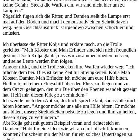
keine Gefahr! Steckt die Waffen ein, wir sind nicht hier um zu
kämpfen."
Zögerlich fügen sich die Ritter, und Damien stellt die Lampe erst
mal auf den Boden und macht demonstrativ einen Schritt davon
weg. Sein Gesichtsausdruck ist irgendwo zwischen schockiert und
amüsiert.
Ich überlasse die Ritter Kolja und erkläre rasch, an die Trolle
gerichtet: "Mah Kloster und Mah Erfinder sind sich nicht freundlich
gesinnt. Doch Kolja glaubt, dass wir zusammenarbeiten müssen,
und seine Leute werden ihm folgen."
Angoor nickt, und die Trolle stecken ihre Waffen wieder weg. "Ich
pflichte dem bei. Dies ist keine Zeit für Streitigkeiten. Kolja Mah
Kloster, Damien Mah Erfinder, ich möchte um eure Hilfe bitten.
Helft mir, mit einem Flugschiff über den Fluss zu fliegen und zu
dem Ort zu gelangen, den mir Die über den Ebenen wandelt gezeigt
hat. Helft mir, diesen Krieg zu verhindern."
Ich wende mich dem Abt zu, doch ich spreche laut, sodass alle mich
hören können. "Angoor möchte uns alle um Hilfe bitten. Er möchte
uns bitten, unsere Streitigkeiten beiseite zu legen und ihm zu helfen,
diesen Krieg zu verhindern."
Abt Kolja geht mit gutem Beispiel voran und richtet sich an
Damien: "Habt Ihr eine Idee, wie wir an ein Luftschiff kommen
könnten? Ihr scheint mir der Mann für ein solches Unterfangen zu
sein."