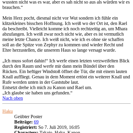
wussten nicht was es war, aber es sah nicht so aus als würden wir es
brauchen.“
Mein Herz pocht, diesmal nicht vor Wut sondern ich fühle ein
klitzekleines bisschen Hoffnung. Ich weiß wo der Ort ist, den Rael
da beschreibt. Vielleicht komme ich noch rechtzeitig an, um Mhara
abzufangen. Ich weiß zwar noch nicht wie, aber es ist vermutlich
meine letzte Chance. Ich weiß nicht, wie ich es ohne sie schaffen
soll an die Spitze von Zephyr zu kommen und wieder Recht und
Ehre herzustellen, die unserem Haus so lange versagt wurde.
„Ich muss sofort dahin!“ Ich werfe einen letzten verzweifelten Blick
durch den Raum und werfe mir dann mein Bündel über den
Rücken. Ein heftiger Windstoß öffnet die Tür, die mit einem lauten
Knall auffliegt. Genau in dem Moment ertönt ein weiterer Knall und
Rufe werden unten in der Gaststube laut.
Entsetzt drehe ich mich zu Kanon und Rael um.
„Ich glaube sie haben uns gefunden.“
Nach oben
Haku
Geübter Poster
Beiträge:
69
Registriert:
So 7. Juli 2019, 16:05
Characters:
Takajo, Haku, Kanon