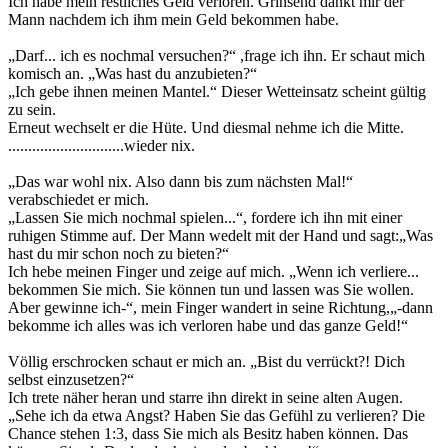
Ich habe mein restliches Geld verloren. Grinsend dankt mir der
Mann nachdem ich ihm mein Geld bekommen habe.
„Darf... ich es nochmal versuchen?“ ,frage ich ihn. Er schaut mich
komisch an. „Was hast du anzubieten?“
„Ich gebe ihnen meinen Mantel.“ Dieser Wetteinsatz scheint gültig
zu sein.
Erneut wechselt er die Hüte. Und diesmal nehme ich die Mitte.
.............................wieder nix.
„Das war wohl nix. Also dann bis zum nächsten Mal!“
verabschiedet er mich.
„Lassen Sie mich nochmal spielen...“, fordere ich ihn mit einer
ruhigen Stimme auf. Der Mann wedelt mit der Hand und sagt:„Was
hast du mir schon noch zu bieten?“
Ich hebe meinen Finger und zeige auf mich. „Wenn ich verliere...
bekommen Sie mich. Sie können tun und lassen was Sie wollen.
Aber gewinne ich-“, mein Finger wandert in seine Richtung,„-dann
bekomme ich alles was ich verloren habe und das ganze Geld!“
Völlig erschrocken schaut er mich an. „Bist du verrückt?! Dich
selbst einzusetzen?“
Ich trete näher heran und starre ihn direkt in seine alten Augen.
„Sehe ich da etwa Angst? Haben Sie das Gefühl zu verlieren? Die
Chance stehen 1:3, dass Sie mich als Besitz haben können. Das