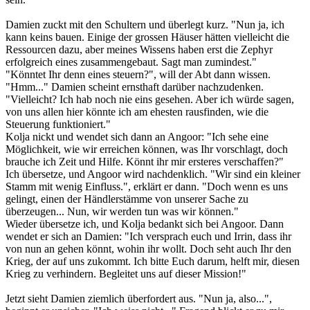
Damien zuckt mit den Schultern und überlegt kurz. "Nun ja, ich
kann keins bauen. Einige der grossen Häuser hätten vielleicht die
Ressourcen dazu, aber meines Wissens haben erst die Zephyr
erfolgreich eines zusammengebaut. Sagt man zumindest."
"Könntet Ihr denn eines steuern?", will der Abt dann wissen.
"Hmm..." Damien scheint ernsthaft darüber nachzudenken.
"Vielleicht? Ich hab noch nie eins gesehen. Aber ich würde sagen,
von uns allen hier könnte ich am ehesten rausfinden, wie die
Steuerung funktioniert."
Kolja nickt und wendet sich dann an Angoor: "Ich sehe eine
Möglichkeit, wie wir erreichen können, was Ihr vorschlagt, doch
brauche ich Zeit und Hilfe. Könnt ihr mir ersteres verschaffen?"
Ich übersetze, und Angoor wird nachdenklich. "Wir sind ein kleiner
Stamm mit wenig Einfluss.", erklärt er dann. "Doch wenn es uns
gelingt, einen der Händlerstämme von unserer Sache zu
überzeugen... Nun, wir werden tun was wir können."
Wieder übersetze ich, und Kolja bedankt sich bei Angoor. Dann
wendet er sich an Damien: "Ich versprach euch und Irrin, dass ihr
von nun an gehen könnt, wohin ihr wollt. Doch seht auch Ihr den
Krieg, der auf uns zukommt. Ich bitte Euch darum, helft mir, diesen
Krieg zu verhindern. Begleitet uns auf dieser Mission!"
Jetzt sieht Damien ziemlich überfordert aus. "Nun ja, also...",