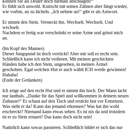
können Sie als Dealer doch niemals abschlagen!“
Er fühlt sich unwohl. Knirscht mit seinen Zähnen aber fängt wieder,
wie vorhin, an zu lächeln. „Ich nehme an!“ gibt er als Antwort.
Er nimmt den Stein. Versteckt ihn. Wechselt. Wechselt. Und
wechselt.
Nachdem er fertig war verschränkt er seine Arme und grinst mich
an.
(Im Kopf des Mannes)
Dieser Jungspund ist doch verrückt! Aber mir soll es recht sein.
Schließlich kann ich nicht verlieren. Mit meinen geschickten
Händen habe ich den Stein, ungesehen, in meinen Ärmel
geschoben. Egal welchen Hut er auch wählt ICH werde gewinnen!
Hahaha!
(Ende der Gedanken)
Ich zeige auf den recht Hut und er nimmt ihn hoch. Der Mann lacht
nur lauthals. „Danke für das Spiel und willkommen in deinem neuen
Zuhause!“ Er schaut auf den Tisch und erstickt fast vor Entsetzen.
Was sieht er da? Kann das jemand erkennen? Was hat ihn wohl
erschreckt? Niemand kann etwas sehen. Es ist nix da und trotzdem
ist er zu Stein erstarrt? Das kann doch nicht sein!
Natürlich kann sowas passieren. Schließlich bildet er sich das nur