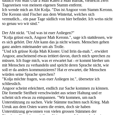
südlich von Mah Utar a Mah Katen a Mah Barrak, vielleicht zwei
Tagesreisen von meinem eigenen Stamm entfernt.
Ich wende mich an Abt Kolja. "Das ist Angoor vom Stamm Keronn.
Die Keronn sind Fischer aus dem Wintertal, welches sich
vermutlich... ein paar Tage südlich von hier befindet. Ich weiss nicht
so genau wo wir sind."
Der Abt nickt. "Und was ist euer Anliegen?"
"Kolja grüsst euch, Angoor Mah Keronn.", sage ich stattdessen, wie
es sich gehört. Der Abt kann das ja nicht wissen. Menschen gehen
ganz anders miteinander um als Trolle.
"Und ich grüsse Kolja Mah Kloster. Und Irrin da-mah.", erwidert
Angoor, anscheinend etwas irritiert davon, durch mich sprechen zu
müssen. Ich frage mich, was er erwartet hat - er kommt hierher um
mit Menschen zu verhandeln und spricht deren Sprache nicht, wie
soll er da anders kommunizieren? Hat er erwartet, die Menschen
würden seine Sprache sprechen?
"Kolja möchte fragen, was euer Anliegen ist.", übersetze ich
schliesslich.
Angoor scheint erleichtert, endlich zur Sache kommen zu können.
Die formelle Steifheit verschwindet aus seiner Haltung und er
scheint sich etwas zu entspannen. "Wir kommen, um nach
Unterstützung zu suchen. Viele Stämme trachten nach Krieg. Mah
Urruk aus dem Osten waren die ersten, doch sie haben
Unterstützung gewonnen von vielen grossen Stämmen der