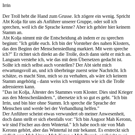
Irrin
Der Troll hebt die Hand zum Grusse. Ich zögere ein wenig. Spricht
Abt Kolja für uns als Anführer unserer Gruppe, oder soll ich
sprechen, weil ich die Sprache kenne? Aber ich gehöre hier keinem
Stamm an.
Abt Kolja nimmt mir die Entscheidung ab indem er zu sprechen
beginnt: "Ich grüße euch. Ich bin der Vorsteher des nahen Klosters,
das den Beginn der Menschensiedlung markiert. Mit wem spreche
ich?" Er richtet sich direkt an die Trolle, doch dann sieht er mich an.
Langsam verstehe ich, wie das mit dem Übersetzen gedacht ist.
Sollte ich mich selbst auch vorstellen? Der Abt sieht mich
erwartungsvoll an, und ich überbringe zuerst seine Nachricht. Ich
schätze, es macht Sinn, mich so zu verhalten, als wäre ich keinem
Stamm angehörig - dann weiss ich wenigstens wie ich die Trolle
adressieren kann.
"Das ist Kolja, Ältester des Stammes vom Kloster. Dies sind Krieger
aus den Menschenländern.", übersetze ich so gut es geht. "Ich bin
Irrin, und bin hier ohne Stamm. Ich spreche die Sprache der
Menschen und werde bei der Verhandlung helfen."
Der Anführer scheint etwas verwundert ob meiner Anwesenheit,
doch dann stellt er sich ebenfalls vor: "Ich bin Angoor Mah Keronn,
wir sind Fischer aus dem Wintertal." Ich habe noch nie von Mah
Keronn gehört, aber das Wintertal ist mir bekannt. Es erstreckt sich