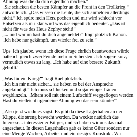
Ahnung was die da drin eigentlich machen.“
„Sie schicken die besten Kämpfer an die Front in den Trollkrieg,“
antworte ich. „Das wissen die Leute, die sich anmelden allerdings
nicht.“ Ich spüre mein Herz pochen und mir wird schlecht vor
Entsetzen als mir klar wird was das eigentlich bedeutet. „Das ist
nicht für was das Haus Zephyr steht!“
„... und warum hast du dich angemeldet?“ fragt plötzlich Kanon.
„Ich habe nur gekämpft, um wieder frei zu sein.“
Ups. Ich glaube, wenn ich diese Frage ehrlich beantworten würde,
hätte ich gleich zwei Feinde mehr in Silberstein. Ich zögere kurz,
vermutlich etwas zu lang. „Ich habe auf eine bessere Zukunft
gehofft.“
„Was für ein Krieg?“ fragt Rael plötzlich.
„Ich bin mir nicht sicher... sie haben es bei der Ansprache
angekündigt.“ Ich muss schlucken und sogar einige Tränen
wegblinzeln. „Mhara soll mit einem Luftschiff weggeflogen werden.
Hast du vielleicht irgendeine Ahnung wo das sein könnte?“
„Also jetzt wo du es sagst: Es gibt da diese Lagerhallen an der
Klippe, die streng bewacht werden, Da weckte natürlich das
Interesse... interessierter Bürger, und so haben wir uns das mal
angeschaut. In diesen Lagerhallen gab es keine Güter sondern nur
eine Menge Wachen, Arbeiter und ein riesiges Konstrukt. Wir