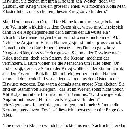
Eiswüste. Sie ziehen mit ihren Kriegern gen Westen, doch wir
glauben, ein Krieg wäre ein grosser Fehler. Wir möchten Kolja Mah
Kloster bitten, uns zu helfen, diesen Krieg zu verhindern."
Mah Urruk aus dem Osten? Der Name kommt mir vage bekannt
vor. Wenn sie wirklich aus dem Osten sind, wieso mischen sie sich
dann in die Angelegenheiten der Stämme der Eiswüste ein?
Ich schlucke meine Fragen herunter und wende mich an den Abt.
"Ich habe Angoor in Eurem Namen gegrüsst und er grüsst zurück.
Danach habe ich Eure Frage übersetzt.", erkläre ich ganz kurz.
"Angor erklärt, dass viele der grossen Stämme der Eiswüste nach
Krieg trachten, doch sein Stamm, die Keronn, möchten das
verhindern. Darum wollen sie die Menschen um Hilfe bitten. Oh,
und er sagt, der erste Stamm der Krieg wollte sei der Stamm Urruk
aus dem Osten..." Plötzlich fällt mir ein, woher ich den Namen
kenne. "Die Urruk sind vor einigen Jahren aus dem Osten in die
Eiswüste gezogen. Das waren damals ganz grosse Neuigkeiten. Sie
sind ein Stamm von Kriegern - das ist im Westen sonst nicht üblich."
Abt Kolja nimmt die Information zur Kenntnis. "Und wie gedenkt
Angoor mit unserer Hilfe einen Krieg zu verhindern?"
Ich zögere kurz. Ich würde gerne fragen, noch mehr Stämme die
Keronn unterstützen. Doch schliesslich übersetze ich die Frage des
Abts.
"Die über den Ebenen wandelt schickte uns eine Nachricht.", erklärt