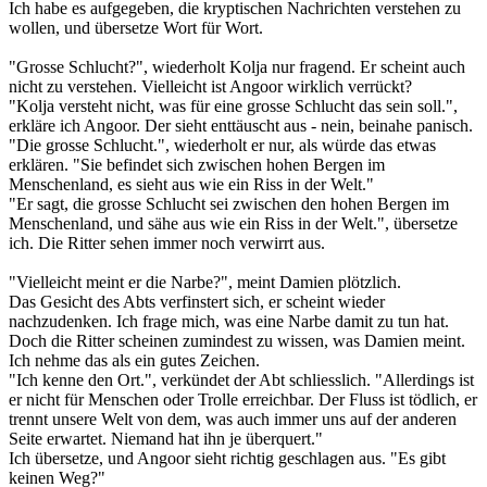
Ich habe es aufgegeben, die kryptischen Nachrichten verstehen zu
wollen, und übersetze Wort für Wort.
"Grosse Schlucht?", wiederholt Kolja nur fragend. Er scheint auch
nicht zu verstehen. Vielleicht ist Angoor wirklich verrückt?
"Kolja versteht nicht, was für eine grosse Schlucht das sein soll.",
erkläre ich Angoor. Der sieht enttäuscht aus - nein, beinahe panisch.
"Die grosse Schlucht.", wiederholt er nur, als würde das etwas
erklären. "Sie befindet sich zwischen hohen Bergen im
Menschenland, es sieht aus wie ein Riss in der Welt."
"Er sagt, die grosse Schlucht sei zwischen den hohen Bergen im
Menschenland, und sähe aus wie ein Riss in der Welt.", übersetze
ich. Die Ritter sehen immer noch verwirrt aus.
"Vielleicht meint er die Narbe?", meint Damien plötzlich.
Das Gesicht des Abts verfinstert sich, er scheint wieder
nachzudenken. Ich frage mich, was eine Narbe damit zu tun hat.
Doch die Ritter scheinen zumindest zu wissen, was Damien meint.
Ich nehme das als ein gutes Zeichen.
"Ich kenne den Ort.", verkündet der Abt schliesslich. "Allerdings ist
er nicht für Menschen oder Trolle erreichbar. Der Fluss ist tödlich, er
trennt unsere Welt von dem, was auch immer uns auf der anderen
Seite erwartet. Niemand hat ihn je überquert."
Ich übersetze, und Angoor sieht richtig geschlagen aus. "Es gibt
keinen Weg?"