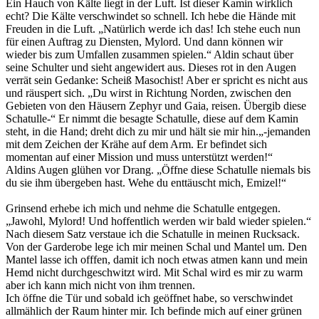
Ein Hauch von Kälte liegt in der Luft. Ist dieser Kamin wirklich
echt? Die Kälte verschwindet so schnell. Ich hebe die Hände mit
Freuden in die Luft. „Natürlich werde ich das! Ich stehe euch nun
für einen Auftrag zu Diensten, Mylord. Und dann können wir
wieder bis zum Umfallen zusammen spielen.“ Aldin schaut über
seine Schulter und sieht angewidert aus. Dieses rot in den Augen
verrät sein Gedanke: Scheiß Masochist! Aber er spricht es nicht aus
und räuspert sich. „Du wirst in Richtung Norden, zwischen den
Gebieten von den Häusern Zephyr und Gaia, reisen. Übergib diese
Schatulle-“ Er nimmt die besagte Schatulle, diese auf dem Kamin
steht, in die Hand; dreht dich zu mir und hält sie mir hin.„-jemanden
mit dem Zeichen der Krähe auf dem Arm. Er befindet sich
momentan auf einer Mission und muss unterstützt werden!“
Aldins Augen glühen vor Drang. „Öffne diese Schatulle niemals bis
du sie ihm übergeben hast. Wehe du enttäuscht mich, Emizel!“
Grinsend erhebe ich mich und nehme die Schatulle entgegen.
„Jawohl, Mylord! Und hoffentlich werden wir bald wieder spielen.“
Nach diesem Satz verstaue ich die Schatulle in meinen Rucksack.
Von der Garderobe lege ich mir meinen Schal und Mantel um. Den
Mantel lasse ich offfen, damit ich noch etwas atmen kann und mein
Hemd nicht durchgeschwitzt wird. Mit Schal wird es mir zu warm
aber ich kann mich nicht von ihm trennen.
Ich öffne die Tür und sobald ich geöffnet habe, so verschwindet
allmählich der Raum hinter mir. Ich befinde mich auf einer grünen