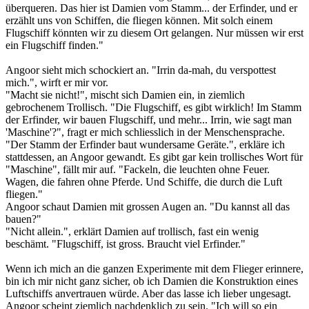
überqueren. Das hier ist Damien vom Stamm... der Erfinder, und er
erzählt uns von Schiffen, die fliegen können. Mit solch einem
Flugschiff könnten wir zu diesem Ort gelangen. Nur müssen wir erst
ein Flugschiff finden."
Angoor sieht mich schockiert an. "Irrin da-mah, du verspottest
mich.", wirft er mir vor.
"Macht sie nicht!", mischt sich Damien ein, in ziemlich
gebrochenem Trollisch. "Die Flugschiff, es gibt wirklich! Im Stamm
der Erfinder, wir bauen Flugschiff, und mehr... Irrin, wie sagt man
'Maschine'?", fragt er mich schliesslich in der Menschensprache.
"Der Stamm der Erfinder baut wundersame Geräte.", erkläre ich
stattdessen, an Angoor gewandt. Es gibt gar kein trollisches Wort für
"Maschine", fällt mir auf. "Fackeln, die leuchten ohne Feuer.
Wagen, die fahren ohne Pferde. Und Schiffe, die durch die Luft
fliegen."
Angoor schaut Damien mit grossen Augen an. "Du kannst all das
bauen?"
"Nicht allein.", erklärt Damien auf trollisch, fast ein wenig
beschämt. "Flugschiff, ist gross. Braucht viel Erfinder."
Wenn ich mich an die ganzen Experimente mit dem Flieger erinnere,
bin ich mir nicht ganz sicher, ob ich Damien die Konstruktion eines
Luftschiffs anvertrauen würde. Aber das lasse ich lieber ungesagt.
Angoor scheint ziemlich nachdenklich zu sein. "Ich will so ein