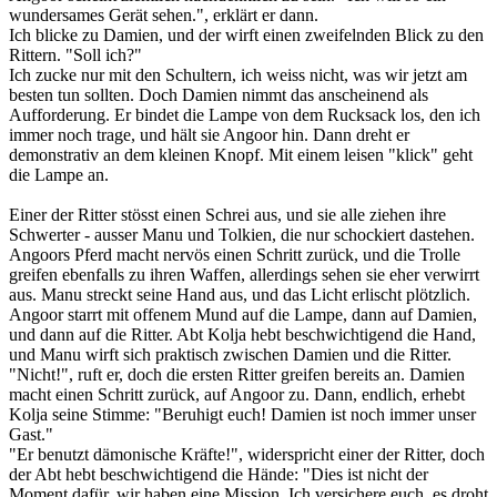
wundersames Gerät sehen.", erklärt er dann.
Ich blicke zu Damien, und der wirft einen zweifelnden Blick zu den
Rittern. "Soll ich?"
Ich zucke nur mit den Schultern, ich weiss nicht, was wir jetzt am
besten tun sollten. Doch Damien nimmt das anscheinend als
Aufforderung. Er bindet die Lampe von dem Rucksack los, den ich
immer noch trage, und hält sie Angoor hin. Dann dreht er
demonstrativ an dem kleinen Knopf. Mit einem leisen "klick" geht
die Lampe an.
Einer der Ritter stösst einen Schrei aus, und sie alle ziehen ihre
Schwerter - ausser Manu und Tolkien, die nur schockiert dastehen.
Angoors Pferd macht nervös einen Schritt zurück, und die Trolle
greifen ebenfalls zu ihren Waffen, allerdings sehen sie eher verwirrt
aus. Manu streckt seine Hand aus, und das Licht erlischt plötzlich.
Angoor starrt mit offenem Mund auf die Lampe, dann auf Damien,
und dann auf die Ritter. Abt Kolja hebt beschwichtigend die Hand,
und Manu wirft sich praktisch zwischen Damien und die Ritter.
"Nicht!", ruft er, doch die ersten Ritter greifen bereits an. Damien
macht einen Schritt zurück, auf Angoor zu. Dann, endlich, erhebt
Kolja seine Stimme: "Beruhigt euch! Damien ist noch immer unser
Gast."
"Er benutzt dämonische Kräfte!", widerspricht einer der Ritter, doch
der Abt hebt beschwichtigend die Hände: "Dies ist nicht der
Moment dafür, wir haben eine Mission. Ich versichere euch, es droht