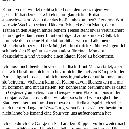
Kanon verschwindet recht schnell nachdem er es irgendwie
geschafft hat den Gastwirt einen unglaublichen Rabatt
abzuschwatzen. Wie hat er das bloß hinbekommen? Der arme Wirt
war wie Wachs in seinen Händen. Ich nicke dem Mann, der mit
Tränen in den Augen hinter seinem Tresen steht etwas verunsichert
zu und gehe dann einer Intuition folgend zurück in den Stall. Ich
humpele denn meine Hüfte tut furchtbar weh und alle meine
Muskeln schmerzen. Die Müdigkeit droht mich zu überwältigen. Ich
schüttele den Kopf, um sie zumindest für einen Moment
abzuschütteln und versuche einen klaren Kopf zu bekommen.
Ich muss mich beeilen bevor das Luftschiff mit Mhara startet, aber
das wird bestimmt nicht sein bevor nicht die meisten Kämpfe in der
Arena abgeschlossen sind. Ich muss irgendwie darauf kommen und
sie befreien... vielleicht kann ich Kanon davon überzeugen mit mir
zu kommen und mit zu helfen. Ich könnte ihm bestimmt etwas dafür
im Gegenzug anbieten... zum Beispiel einen Platz im Haus in der
Leibgarde. Zunächst sollten wir aber so schnell wie möglich die
Stadt verlassen und umplanen bevor uns Relia aufspürt. Ich sollte
auch nicht zu lange im Nesselkrug verweilen... es dauert bestimmt
nicht lange bis jemand eine Spur von uns aufgenommen hat.
Ich eile durch die Gänge im Stall an dem Rappen vorbei weiter nach
hinten zu Mücke und Paulchen, Mharas und meinen Ponys. Die