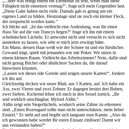
„...aber was bringt einem ein Elementar zu sein, wenn man diese
Fähigkeit nicht einsetzen vermag?“, fragt sich mein Gegenüber laut.
„Diese Gabe haben nicht viele. Damals gab es genug um ein
eigenes Land zu bilden. Heutzutage sind sie noch ein kleiner Fleck,
der zerquetscht werden kann.“
Ich blicke auf. „Ist das vielleicht eine Andeutung, was für einen
Hass Sie auf die van Trancys hegen?“ frage ich ihn mit einem
schelmischen Lächeln. Er antwortet nicht und versucht es sich nicht
anmerken zu lassen, wie sehr er mich jetzt erwürgt hätte.
Ein Mann, dessen Haar weiß wie der Schnee ist und ein fürstliches
Gewand trägt, spielt mit jemanden wie mir Poker. Wir sitzen in
einem kleinen Raum. Vielleicht das Arbeitszimmer? Nein, dafür sind
nicht genug Bücher oder ähnlichere Sachen da, die darauf
hinweisen könnten.
„Lassen wir dieses öde Gerede und zeigen unsere Karten!“, fordere
ich ihn auf.
Gleichzeitig decken wir unser Blatt, aus 5 Karten, auf. Ich habe ein
Ass, zwei Vieren und zwei Zehner. Er dagegen besitzt drei Buben,
zwei Sieben. Kichernd lehne ich mich in den Sessel zurück. „Ihr
seid wirklich unschlagbar, Mylord Aldin.“
Aldin zeigt sein Siegerlächeln, wodurch seine Zähne zu erkennen
sind. „Einen Rozengard sollte man nicht unterschätzen, mein lieber
Emizel.“ Er steht auf und begibt sich langsam zum Kamin. „Also da
ich gewonnen habe werdet Ihr euren Einsatz einlösen! Damit wir
uns verstanden haben?“