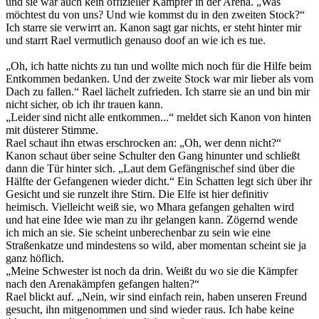
und sie war auch kein offizieller Kämpfer in der Arena. „Was
möchtest du von uns? Und wie kommst du in den zweiten Stock?“
Ich starre sie verwirrt an. Kanon sagt gar nichts, er steht hinter mir
und starrt Rael vermutlich genauso doof an wie ich es tue.
„Oh, ich hatte nichts zu tun und wollte mich noch für die Hilfe beim
Entkommen bedanken. Und der zweite Stock war mir lieber als vom
Dach zu fallen.“ Rael lächelt zufrieden. Ich starre sie an und bin mir
nicht sicher, ob ich ihr trauen kann.
„Leider sind nicht alle entkommen...“ meldet sich Kanon von hinten
mit düsterer Stimme.
Rael schaut ihn etwas erschrocken an: „Oh, wer denn nicht?“
Kanon schaut über seine Schulter den Gang hinunter und schließt
dann die Tür hinter sich. „Laut dem Gefängnischef sind über die
Hälfte der Gefangenen wieder dicht.“ Ein Schatten legt sich über ihr
Gesicht und sie runzelt ihre Stirn. Die Elfe ist hier definitiv
heimisch. Vielleicht weiß sie, wo Mhara gefangen gehalten wird
und hat eine Idee wie man zu ihr gelangen kann. Zögernd wende
ich mich an sie. Sie scheint unberechenbar zu sein wie eine
Straßenkatze und mindestens so wild, aber momentan scheint sie ja
ganz höflich.
„Meine Schwester ist noch da drin. Weißt du wo sie die Kämpfer
nach den Arenakämpfen gefangen halten?“
Rael blickt auf. „Nein, wir sind einfach rein, haben unseren Freund
gesucht, ihn mitgenommen und sind wieder raus. Ich habe keine