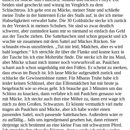
beiden sind gescheckt und winzig im Vergleich zu dem
Schlachtross. Ich gehe erst zu Mücke, meiner Stute und schließe
meine Truhe in der hintersten Ecke des Stalls auf, in der ich meine
Habseligkeiten verwahrt habe. Die 30 Goldstücke stecke ich zurück
in der Versteck in meinen Schuhen. Sie sind so zwar deutlich
schwerer, aber zumindest kann mir so niemand so einfach das Geld
aus der Tasche ziehen. Die Satteltaschen sind schon gepackt und ich
wuchte sie zusammen mit dem Sattel auf Mückes Rücken. Sie
schnaubt etwas unzufrieden. „Tut mir leid, Mädchen, aber es wird
bald losgehen.“ Ich streichle ihr über die Flanke und krame kurz in
der Tasche bis ich eine Mohrrübe finde. Die stecke ich ihr ins Maul,
aber Mücke schaut mich immer noch vorwurfsvoll an. Paulchen
scharrt auch schon ungeduldig mit den Füßen. Er scheint zu merken,
dass etwas im Busch ist. Ich lasse Mücke aufgesattelt zurück und
schlucke die Gewissensbisse runter. Für Mharas Truhe habe ich
leider keinen Schlüssel, aber das Elfenmädchen hat mir heute ja
beigebracht wie so etwas geht. Ich brauche gut 3 Minuten um das
Schloss zu knacken, dann verfahre ich mit Paulchen genauso wie
mit Mücke. Ich stecke auch ihm eine Möhre zu, dann erst wage ich
mich zu dem Großen, Schwarzen. Er könnte vermutlich viel mehr
tragen als Paulchen und Mücke, aber ich habe weder einen
passenden Sattel, noch passende Satteltaschen. Außerdem wäre er
zu auffällig... falls uns irgendjemand gesehen hat, dann erinnert
derjenige sich bestimmt an eine kleine Frau mit schwarzem Pferd.