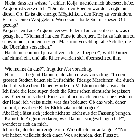
"Nicht, dass ich wüsste.", erklärt Kolja, nachdem ich übersetzt habe.
Angoor ist verzweifelt. "Die über den Ebenen wandelt zeigte mir
diesen Ort. Es ist die einzige Möglichkeit, den Krieg zu verhindern.
Es muss einen Weg geben! Wieso sonst hätte Sie mir diesen Ort
gezeigt?"
Kolja scheint aus Angoors verzweifeltem Ton zu schliessen, was er
gesagt hat. "Niemand hat den Fluss je überquert. Er ist zu kalt um zu
schwimmen, und ein riesiger Malstrom verschlingt alle Schiffe, die
die Überfahrt versuchen."
"Hat denn schonmal jemand versucht, zu fliegen?", wirft Damien
auf einmal ein, und alle Ritter wenden sich überrascht zu ihm.
"Wie meinst du das?", fragt der Abt vorsichtig.
"Nun ja...", beginnt Damien, plötzlich etwas vorsichtig. "In den
grossen Städten bauen sie Luftschiffe. Riesige Maschinen, die durch
die Luft schweben. Denen würde ein Malstrom nichts ausmachen..."
Ich finde die Idee super, doch die Ritter sehen nicht sehr begeistert
aus. Eher verunsichert. Einer von ihnen macht eine rasche Geste mit
der Hand; ich weiss nicht, was das bedeutet. Ob das wohl daher
kommt, dass diese Ritter Elektrizität nicht mögen?
Abt Kolja lässt sich jedoch nicht so leicht aus der Fassung bringen.
"Kannst du Angoor erklären, was Damien vorgeschlagen hat?",
wendet er sich an mich.
Ich nicke, doch dann zögere ich. Wo soll ich nur anfangen? "Nun...
wir haben vielleicht doch einen Weg gefunden, den Fluss zu