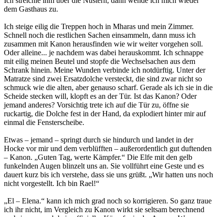
Ich streichle ihm über die Nüstern, dann wende ich mich wieder
dem Gasthaus zu.
Ich steige eilig die Treppen hoch in Mharas und mein Zimmer.
Schnell noch die restlichen Sachen einsammeln, dann muss ich
zusammen mit Kanon herausfinden wie wir weiter vorgehen soll.
Oder alleine... je nachdem was dabei herauskommt. Ich schnappe
mit eilig meinen Beutel und stopfe die Wechselsachen aus dem
Schrank hinein. Meine Wunden verbinde ich notdürftig. Unter der
Matratze sind zwei Ersatzdolche versteckt, die sind zwar nicht so
schmuck wie die alten, aber genauso scharf. Gerade als ich sie in die
Scheide stecken will, klopft es an der Tür. Ist das Kanon? Oder
jemand anderes? Vorsichtig trete ich auf die Tür zu, öffne sie
ruckartig, die Dolche fest in der Hand, da explodiert hinter mir auf
einmal die Fensterscheibe.
Etwas – jemand – springt durch sie hindurch und landet in der
Hocke vor mir und dem verblüfften – außerordentlich gut duftenden
– Kanon. „Guten Tag, werte Kämpfer.“ Die Elfe mit den gelb
funkelnden Augen blinzelt uns an. Sie vollführt eine Geste und es
dauert kurz bis ich verstehe, dass sie uns grüßt. „Wir hatten uns noch
nicht vorgestellt. Ich bin Rael!“
„El – Elena.“ kann ich mich grad noch so korrigieren. So ganz traue
ich ihr nicht, im Vergleich zu Kanon wirkt sie seltsam berechnend