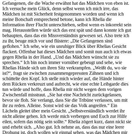
Gefangenen, die die Wache erwähnt hat das Mädchen von eben ist.
Ich versuche mein Glück, denn selbst wenn ich mich irre, das
Mädchen ist mit Sicherheit festgenommen worden und wenn ich
meine Botschaft entsprechend betone, kann ich Rhelia die
Information ihrer Flucht unterschieben, selbst wenn es inkorrekt sein
mag. Herausstellen würde sich das erst spät und dann konnte ich gut
behaupten, dass das ein Missverständnis gewesen sei. Also trete ich
zu ihr, beuge mich vor und flüstere: „Die Gefangenen sind
geflohen.“ Ich sehe, wie ein unruhiger Blick über Rhelias Gesicht
flackert. Offenbar hat dieses Mädchen und somit nun auch ich etwas
gegen Rhelia in der Hand. „Und das Mädchen wünscht sie zu
sprechen.“ Ich bin noch immer vornüber gebeugt und sehe, wie
Rhelias Hände sich um ihren Sitz verkrampfen. „Weißt du, wo sie
ist?“, fragt sie zwischen zusammengepressten Zähnen und ich
schüttelte den Kopf. Ich stelle mich wieder auf, die Hände hinter
dem Rücken verkreuzt und aufrecht, wie eine echte Leibgarde dies
tun würde und hoffe, dass Rhelia mir nicht wegen dem vorigen
Zwischenfall misstraut. „Sie hat eine Nachricht zurückgelassen,
bevor sie floh. Sie verlangt, dass Sie die Tribüne verlassen, um mit
ihr zu reden. Alleine. Sonst wird sie das Volk angreifen.“ Ein
Lächeln gleitet über mein Gesicht. „Selbstverständlich werdet ihr
nicht alleine gehen. Ich werde mich verbergen und Euch zur Hilfe
eilen, sofern das nötig sein sollte.“ Rhelia zögert kurz, dann nickt sie
und erhebt sich. „Also gut. Ich nehme an, dass das nur eine leere
Drohung ist, doch wollen wir einmal sehen, was das Mädchen mir