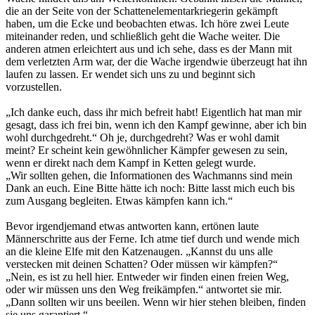
die an der Seite von der Schattenelementarkriegerin gekämpft
haben, um die Ecke und beobachten etwas. Ich höre zwei Leute
miteinander reden, und schließlich geht die Wache weiter. Die
anderen atmen erleichtert aus und ich sehe, dass es der Mann mit
dem verletzten Arm war, der die Wache irgendwie überzeugt hat ihn
laufen zu lassen. Er wendet sich uns zu und beginnt sich
vorzustellen.
„Ich danke euch, dass ihr mich befreit habt! Eigentlich hat man mir
gesagt, dass ich frei bin, wenn ich den Kampf gewinne, aber ich bin
wohl durchgedreht.“ Oh je, durchgedreht? Was er wohl damit
meint? Er scheint kein gewöhnlicher Kämpfer gewesen zu sein,
wenn er direkt nach dem Kampf in Ketten gelegt wurde.
„Wir sollten gehen, die Informationen des Wachmanns sind mein
Dank an euch. Eine Bitte hätte ich noch: Bitte lasst mich euch bis
zum Ausgang begleiten. Etwas kämpfen kann ich.“
Bevor irgendjemand etwas antworten kann, ertönen laute
Männerschritte aus der Ferne. Ich atme tief durch und wende mich
an die kleine Elfe mit den Katzenaugen. „Kannst du uns alle
verstecken mit deinen Schatten? Oder müssen wir kämpfen?“
„Nein, es ist zu hell hier. Entweder wir finden einen freien Weg,
oder wir müssen uns den Weg freikämpfen.“ antwortet sie mir.
„Dann sollten wir uns beeilen. Wenn wir hier stehen bleiben, finden
sie uns garantiert.“