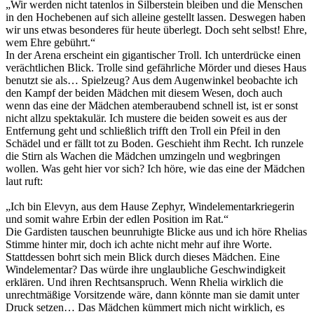
„Wir werden nicht tatenlos in Silberstein bleiben und die Menschen
in den Hochebenen auf sich alleine gestellt lassen. Deswegen haben
wir uns etwas besonderes für heute überlegt. Doch seht selbst! Ehre,
wem Ehre gebührt.“
In der Arena erscheint ein gigantischer Troll. Ich unterdrücke einen
verächtlichen Blick. Trolle sind gefährliche Mörder und dieses Haus
benutzt sie als… Spielzeug? Aus dem Augenwinkel beobachte ich
den Kampf der beiden Mädchen mit diesem Wesen, doch auch
wenn das eine der Mädchen atemberaubend schnell ist, ist er sonst
nicht allzu spektakulär. Ich mustere die beiden soweit es aus der
Entfernung geht und schließlich trifft den Troll ein Pfeil in den
Schädel und er fällt tot zu Boden. Geschieht ihm Recht. Ich runzele
die Stirn als Wachen die Mädchen umzingeln und wegbringen
wollen. Was geht hier vor sich? Ich höre, wie das eine der Mädchen
laut ruft:
„Ich bin Elevyn, aus dem Hause Zephyr, Windelementarkriegerin
und somit wahre Erbin der edlen Position im Rat.“
Die Gardisten tauschen beunruhigte Blicke aus und ich höre Rhelias
Stimme hinter mir, doch ich achte nicht mehr auf ihre Worte.
Stattdessen bohrt sich mein Blick durch dieses Mädchen. Eine
Windelementar? Das würde ihre unglaubliche Geschwindigkeit
erklären. Und ihren Rechtsanspruch. Wenn Rhelia wirklich die
unrechtmäßige Vorsitzende wäre, dann könnte man sie damit unter
Druck setzen… Das Mädchen kümmert mich nicht wirklich, es