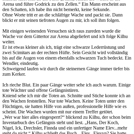
Arena und führe Godrick zu den Zellen.“ Ein Mann erscheint aus
den Schatten, ich habe ihn nicht bemerkt, keine Sekunde.
Ohne Worte tritt er an die schläfrige Wache und packt sie. Dann
blickt er mit seinen tiefroten Augen zu mir, ich soll ihm folgen.
Mit einigen weinenden Versuchen sich raus zureden wurde die
Wache vor dem Gittertor zur Arena abgeliefert und ich folge Kilhu
weiter.
Er ist etwas kleiner als ich, trägt eine schwarze Lederrüstung und
zwei Scimitars an der rechten Hüfte. Sein Gesicht wird vollständig
bis auf die Augen von einem ebenfalls schwarzen Tuch bedeckt. Ein
Wendler, eindeutig.
Schweigend laufen wir durch die steinernen Gänge immer tiefer bis
zum Kerker.
Ich rieche Blut. Ein paar Gänge weiter sehe ich auch warum. Einige
tote Wächter und offene Gefängnistüren.
Kniend sehe ich mir die Toten an. Schnitte und Stiche konnte ich an
den Wachen feststellen. Nur tote Wachen. Keine Toten unter den
Flüchtigen, sie hatten Hilfe von außen, professionelle Hilfe wie es
scheint. Die Wachen wurden mit nur einem Treffer getötet.
„Wer war hier alles eingesperrt?“ blickend zu Kilhu, der schon beim
Inventarbuch des Gefängnis steht und liest. „Hans, Der Koch,
Nigel, Ick, Drechsler, Finnda und ein unfertiger Name Elev...mehr
steht da nicht.“ Kilhu schließt das Buch. „Elev...Elevyn? Sie hatte