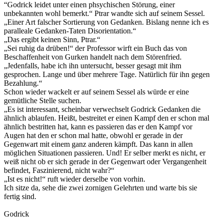
“Godrick leidet unter einen phsychischen Störung, einer
unbekannten wohl bemerkt.“ Ptrar wandte sich auf seinem Sessel.
„Einer Art falscher Sortierung von Gedanken. Bislang nenne ich es
paralleale Gedanken-Taten Disorientation.“
„Das ergibt keinen Sinn, Ptrar.“
„Sei ruhig da drüben!“ der Professor wirft ein Buch das von
Beschaffenheit von Gurken handelt nach dem Störenfried.
„Jedenfalls, habe ich ihn untersucht, besser gesagt mit ihm
gesprochen. Lange und über mehrere Tage. Natürlich für ihn gegen
Bezahlung.“
Schon wieder wackelt er auf seinem Sessel als würde er eine
gemütliche Stelle suchen.
„Es ist interessant, scheinbar verwechselt Godrick Gedanken die
ähnlich ablaufen. Heißt, bestreitet er einen Kampf den er schon mal
ähnlich bestritten hat, kann es passieren das er den Kampf vor
Augen hat den er schon mal hatte, obwohl er gerade in der
Gegenwart mit einem ganz anderen kämpft. Das kann in allen
möglichen Situationen passieren. Und! Er selber merkt es nicht, er
weiß nicht ob er sich gerade in der Gegenwart oder Vergangenheit
befindet, Faszinierend, nicht wahr?“
„Ist es nicht!“ ruft wieder derselbe von vorhin.
Ich sitze da, sehe die zwei zornigen Gelehrten und warte bis sie
fertig sind.
Godrick