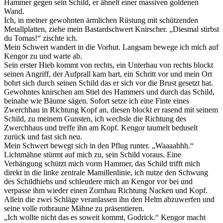
Hammer gegen sein Schild, er ähnelt einer massiven goldenen
Wand.
Ich, in meiner gewohnten ärmlichen Rüstung mit schützenden
Metallplatten, ziehe mein Bastardschwert Knirscher. „Diesmal stirbst
du Tomas!“ zischte ich.
Mein Schwert wandert in die Vorhut. Langsam bewege ich mich auf
Kengor zu und warte ab.
Sein erster Hieb kommt von rechts, ein Unterhau von rechts blockt
seinen Angriff, der Aufprall kam hart, ein Schritt vor und mein Ort
bohrt sich durch seinen Schild das er sich vor die Brust gesetzt hat.
Gewohntes knirschen am Stiel des Hammers und durch das Schild,
beinahe wie Bäume sägen. Sofort setze ich eine Finte eines
Zwerchhau in Richtung Kopf an, diesen blockt er rasend mit seinem
Schild, zu meinem Gunsten, ich wechsle die Richtung des
Zwerchhaus und treffe ihn am Kopf. Kengor taumelt beduselt
zurück und fast sich neu.
Mein Schwert bewegt sich in den Pflug runter. „Waaaahhh.“
Lichtmähne stürmt auf mich zu, sein Schild voraus. Eine
Verhängung schützt mich vorm Hammer, das Schild trifft mich
direkt in die linke zentrale Mamillenlinie, ich nutze den Schwung
des Schildhiebs und schleudere mich an Kengor vor bei und
verpasse ihm wieder einen Zornhau Richtung Nacken und Kopf.
Allein die zwei Schläge veranlassen ihn den Helm abzuwerfen und
seine volle rotbraune Mähne zu präsentieren.
„Ich wollte nicht das es soweit kommt, Godrick.“ Kengor macht