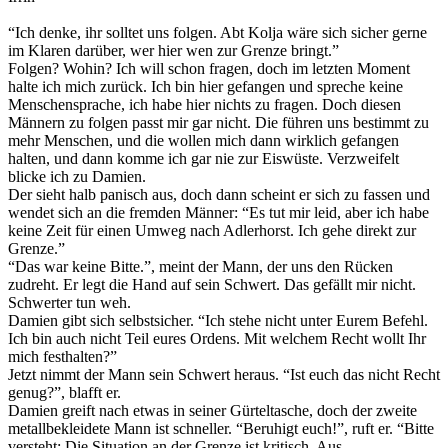
“Ich denke, ihr solltet uns folgen. Abt Kolja wäre sich sicher gerne
im Klaren darüber, wer hier wen zur Grenze bringt.”
Folgen? Wohin? Ich will schon fragen, doch im letzten Moment
halte ich mich zurück. Ich bin hier gefangen und spreche keine
Menschensprache, ich habe hier nichts zu fragen. Doch diesen
Männern zu folgen passt mir gar nicht. Die führen uns bestimmt zu
mehr Menschen, und die wollen mich dann wirklich gefangen
halten, und dann komme ich gar nie zur Eiswüste. Verzweifelt
blicke ich zu Damien.
Der sieht halb panisch aus, doch dann scheint er sich zu fassen und
wendet sich an die fremden Männer: “Es tut mir leid, aber ich habe
keine Zeit für einen Umweg nach Adlerhorst. Ich gehe direkt zur
Grenze.”
“Das war keine Bitte.”, meint der Mann, der uns den Rücken
zudreht. Er legt die Hand auf sein Schwert. Das gefällt mir nicht.
Schwerter tun weh.
Damien gibt sich selbstsicher. “Ich stehe nicht unter Eurem Befehl.
Ich bin auch nicht Teil eures Ordens. Mit welchem Recht wollt Ihr
mich festhalten?”
Jetzt nimmt der Mann sein Schwert heraus. “Ist euch das nicht Recht
genug?”, blafft er.
Damien greift nach etwas in seiner Gürteltasche, doch der zweite
metallbekleidete Mann ist schneller. “Beruhigt euch!”, ruft er. “Bitte
versteht: Die Situation an der Grenze ist kritisch. Aus