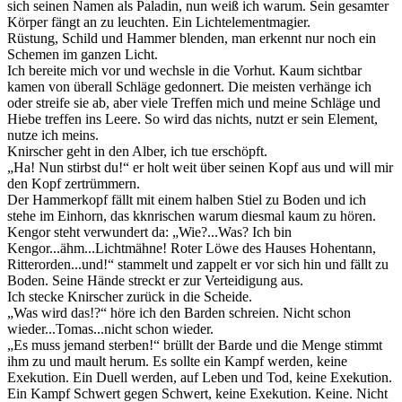
sich seinen Namen als Paladin, nun weiß ich warum. Sein gesamter
Körper fängt an zu leuchten. Ein Lichtelementmagier.
Rüstung, Schild und Hammer blenden, man erkennt nur noch ein
Schemen im ganzen Licht.
Ich bereite mich vor und wechsle in die Vorhut. Kaum sichtbar
kamen von überall Schläge gedonnert. Die meisten verhänge ich
oder streife sie ab, aber viele Treffen mich und meine Schläge und
Hiebe treffen ins Leere. So wird das nichts, nutzt er sein Element,
nutze ich meins.
Knirscher geht in den Alber, ich tue erschöpft.
„Ha! Nun stirbst du!“ er holt weit über seinen Kopf aus und will mir
den Kopf zertrümmern.
Der Hammerkopf fällt mit einem halben Stiel zu Boden und ich
stehe im Einhorn, das kknrischen warum diesmal kaum zu hören.
Kengor steht verwundert da: „Wie?...Was? Ich bin
Kengor...ähm...Lichtmähne! Roter Löwe des Hauses Hohentann,
Ritterorden...und!“ stammelt und zappelt er vor sich hin und fällt zu
Boden. Seine Hände streckt er zur Verteidigung aus.
Ich stecke Knirscher zurück in die Scheide.
„Was wird das!?“ höre ich den Barden schreien. Nicht schon
wieder...Tomas...nicht schon wieder.
„Es muss jemand sterben!“ brüllt der Barde und die Menge stimmt
ihm zu und mault herum. Es sollte ein Kampf werden, keine
Exekution. Ein Duell werden, auf Leben und Tod, keine Exekution.
Ein Kampf Schwert gegen Schwert, keine Exekution. Keine. Nicht