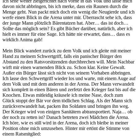
Ich sehe weiter zielgerichtet nach vorne in das Volk und lasse mich
davon nicht abbringen, bis ich merke, dass ein Raunen durch die
Menge geht. Nun packt mich doch ein wenig die Neugierde und ich
werfe einen Blick in die Arena unter mir. Überrascht sehe ich, dass
der junge Mann plötzlich Bärentatzen hat. Aber… das ist doch…
Sollte das möglich sein? Es gibt Bücher darüber, natürlich, aber ich
hielt es immer für eine Sage. Ich hätte nie erwartet, dass… dass es
wirklich Anima gab!
Mein Blick wandert zurück zu dem Volk und ich gleite mit meiner
Hand zu meinem Schwertgriff, falls ein panischer Bürger den
Abstand zu den Ratsvorsitzenden durchbrechen will. Mein Nachbar
wirft mir einen warnenden Blick zu. Schon klar. Keine Gewalt.
Außer ein Bürger lässt sich nicht von seinem Vorhaben abbringen.
Ich lasse den Schwertgriff wieder los und warte, mit einem Auge auf
dem Volk und mit dem anderen in der Arena. Der Mann verwandelt
sich komplett in einen Bären und zerfetzt den Krieger fast bis auf die
Knochen. Etwas mitleidig kräusele ich meine Nase, doch zum
Glück stoppt der Bär vor dem tödlichen Schlag. Als der Mann sich
zurückverwandelt hat, packen ihn Soldaten und bringen ihn weg.
Der Krieger wird von einigen Sanitätern abtransportiert. Naja… ob
der noch zu retten ist? Danach betreten zwei Mädchen die Arena.
Ich höre, wie es still wird in der Arena, doch ich bleibe in meiner
Position ohne mich umzusehen. Hinter mir ertönt die Stimme von
einem Ratsmitglied: