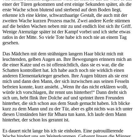
einer der Türen gekommen und erst einige Sekunden später, als die
erste Wache schon blutend und sterbend auf dem Boden liegt,
erkenne ich eine kleine, schwarzhaarige Gestalt, die auch mit der
zweiten Wache kurzen Prozess macht. Zwei andere Kerle stürmen
auf die beiden Wachen neben mir zu und endlich löst sich ihr Griff.
Wenige Atemzüge später ist der Kampf vorbei und ich stehe etwas
ratlos in der Mitte. So viele Tote habe ich noch nie an einem Tag
gesehen.
Das Mädchen mit dem strähnigen langem Haar blickt mich mit
leuchtenden, gelben Augen an. Ihre Bewegungen erinnern mich an
die einer Katze und es ist offensichtlich, dass sie es war, die die
Schatten kontrolliert hat. Ich habe auch noch nie wirklich einen
anderen Elementarkrieger gesehen. Ihre Augen blitzen als sie erst
mich und dann den Mann, der sich inzwischen aus seinen Fesseln
befreien konnte, kurz ansieht. „Wenn ihr das nicht erklären wollt,
würde ich vorschlagen, ihr rennt uns hinterher!“ Dann dreht sich
sich um, hebt flink ihre Dolche auf und sprintet ihren Freunden
hinterher, die sich schon aus dem Staub gemacht haben. Ich blicke
kurz zu dem Mann und zu der Tür, aber es gibt nichts was ich unter
diesen Umständen hier für Mhara tun kann. Ich laufe dem Mann
hinterher, der schon los gerannt ist.
Es dauert nicht lange bis ich sie einholen. Eine patrouillierende
Wache hindert uns am Weiterkommen. Gebannt linsen die Männer,