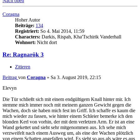
Nach oben
Coragna
Hoher Autor
Beiträge:
134
Registriert:
So 4. Mai 2014, 11:59
Characters:
Darkis, Rispah, Kha'Tschirik Vanderhall
Wohnort:
Nicht dort
Re: Ragnarök 3
Zitieren
Beitrag
von
Coragna
»
Sa 3. August 2019, 22:15
Elevyn
Die Tür schließt sich mit einem endgültigem Knall hinter mir. Ich
stemme mich immer noch mit meinem ganzen Gewicht gegen die
Wachen, doch sie haben mich fest im Griff. Ich schaffe es kaum die
mich wieder zu fassen, wie hinter einem Schleier bemerke ich den
blonden Kerl von vorhin, der mit dem verletzen Arm. Er ist an eine
Wand gekettet und sieht sehr mitgenommen aus. Ich sehe mich
verzweifelt nach einem Ausweg um, als eine der Wachen plötzlich
von einem Schatten angefallen wird. Es sieht so aus als wäre es aus