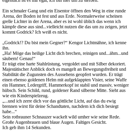
eigentlich ist es mir egal, ich bin hier um zu sterben.
Ein schmaler Gang und ein Eisentor öffnen den Weg in eine runde
Arena, der Boden ist fest und aus Erde. Normalerweise scheinen
grelle Lichter in der Arena, aber es ist wohl üblich das wenn ich
kämpfe diese aus sind...vielleicht nutzen die das um zu zeigen, jetzt
kommt Godrick? Ich weiß es nicht.
„Godrick!? Du bist mein Gegner?“ Kengor Lichtmähne, ich kenne
ihn.
„Ha! Möge das heilige Licht dich brechen, reinigen und...ähm...und
säubern! Genau!“
Er trägt eine harte Stahlrüstung, vergoldet und mit Silber dekoriert.
Majestätischer Anblick doch es mangelt an Bewegungsfreiheit und
Stabilität die Zugunsten des Aussehens geopfert wurden. Er trägt
einen ebenso goldenen Helm mit aufgeklappten Visier, seine Waffe
ein Hammer, Ledergriff, Hammerkopf ist stabil und massiv, weniger
hübsch. Sein Schild, rund, goldener Rand silberne Mitte. Sieht aus
wie ein Kinderspielzeug.
„...und ich zerre dich vor das göttliche Licht, auf das du ewig
brennen wirst für deine Schandtaten, nachdem ich dich besiegt
habe...“
Sein rotbrauner Schnauzer wackelt wild umher wie seine Rede.
Große Augenbrauen und blaue Augen. Faltiges Gesicht.
Ich geb ihm 14 Sekunden.