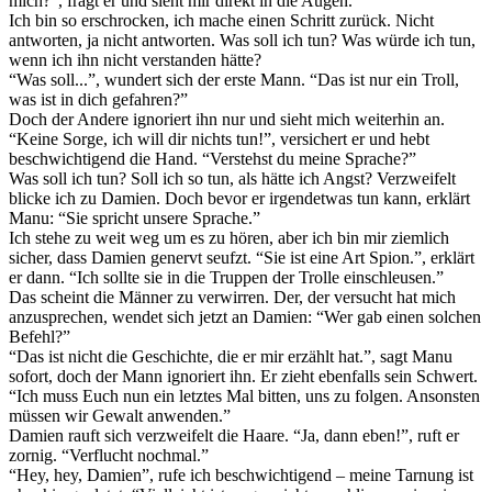
mich?”, fragt er und sieht mir direkt in die Augen.
Ich bin so erschrocken, ich mache einen Schritt zurück. Nicht
antworten, ja nicht antworten. Was soll ich tun? Was würde ich tun,
wenn ich ihn nicht verstanden hätte?
“Was soll...”, wundert sich der erste Mann. “Das ist nur ein Troll,
was ist in dich gefahren?”
Doch der Andere ignoriert ihn nur und sieht mich weiterhin an.
“Keine Sorge, ich will dir nichts tun!”, versichert er und hebt
beschwichtigend die Hand. “Verstehst du meine Sprache?”
Was soll ich tun? Soll ich so tun, als hätte ich Angst? Verzweifelt
blicke ich zu Damien. Doch bevor er irgendetwas tun kann, erklärt
Manu: “Sie spricht unsere Sprache.”
Ich stehe zu weit weg um es zu hören, aber ich bin mir ziemlich
sicher, dass Damien genervt seufzt. “Sie ist eine Art Spion.”, erklärt
er dann. “Ich sollte sie in die Truppen der Trolle einschleusen.”
Das scheint die Männer zu verwirren. Der, der versucht hat mich
anzusprechen, wendet sich jetzt an Damien: “Wer gab einen solchen
Befehl?”
“Das ist nicht die Geschichte, die er mir erzählt hat.”, sagt Manu
sofort, doch der Mann ignoriert ihn. Er zieht ebenfalls sein Schwert.
“Ich muss Euch nun ein letztes Mal bitten, uns zu folgen. Ansonsten
müssen wir Gewalt anwenden.”
Damien rauft sich verzweifelt die Haare. “Ja, dann eben!”, ruft er
zornig. “Verflucht nochmal.”
“Hey, hey, Damien”, rufe ich beschwichtigend – meine Tarnung ist