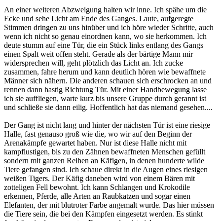
An einer weiteren Abzweigung halten wir inne. Ich spähe um die
Ecke und sehe Licht am Ende des Ganges. Laute, aufgeregte
Stimmen dringen zu uns hinüber und ich höre wieder Schritte, auch
wenn ich nicht so genau einordnen kann, wo sie herkommen. Ich
deute stumm auf eine Tür, die ein Stück links entlang des Gangs
einen Spalt weit offen steht. Gerade als der bärtige Mann mir
widersprechen will, geht plötzlich das Licht an. Ich zucke
zusammen, fahre herum und kann deutlich hören wie bewaffnete
Männer sich nähern. Die anderen schauen sich erschrocken an und
rennen dann hastig Richtung Tür. Mit einer Handbewegung lasse
ich sie auffliegen, warte kurz bis unsere Gruppe durch gerannt ist
und schließe sie dann eilig. Hoffentlich hat das niemand gesehen....
Der Gang ist nicht lang und hinter der nächsten Tür ist eine riesige
Halle, fast genauso groß wie die, wo wir auf den Beginn der
Arenakämpfe gewartet haben. Nur ist diese Halle nicht mit
kampflustigen, bis zu den Zähnen bewaffneten Menschen gefüllt
sondern mit ganzen Reihen an Käfigen, in denen hunderte wilde
Tiere gefangen sind. Ich schaue direkt in die Augen eines riesigen
weißen Tigers. Der Käfig daneben wird von einem Bären mit
zotteligen Fell bewohnt. Ich kann Schlangen und Krokodile
erkennen, Pferde, alle Arten an Raubkatzen und sogar einen
Elefanten, der mit blutroter Farbe angemalt wurde. Das hier müssen
die Tiere sein, die bei den Kämpfen eingesetzt werden. Es stinkt