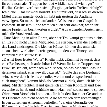
ihr eure normalen Truppen benutzt wirklich soviel wichtiger?“
Rhelias Gesicht verfinstert sich. „Es gibt gar kein Treffen, richtig?“
Ich nicke. „Das ist wohl korrekt. Es tut mir leid, dass ich zu diesem
Mittel greifen musste, doch ihr habt mir gestern die Audienz
verweigert. So musste ich auf andere Weise zu einem Gespräch
kommen. In diesem Sinne wäre ich euch sehr dankbar, wenn ihr
meine Frage nun beantworten würdet.“ Aus wütenden Augen sieht
mich die Vorsitzende an.
„Eure Meinung in allen Ehren, aber der Trollkampf geht uns nichts
an. Es sind nicht unsere Mitglieder, die sterben, wenn die Trolle in
das Land eindringen. Die kleinen Häuser können das unter sich
ausmachen, wir haben bereits genug mit den van Trancys zu
kämpfen.“ Ich seufze leise.
„Das ist Euer letztes Wort?“ Rhelia nickt. „Euch ist bewusst, dass
euer Rechtsanspruch anfechtbar ist? Wenn Ihr keine Truppen zur
Eiswüste schickt, werde ich wohl sehen, ob das Mädchen, das Ihr
gefangen nahmt, eher gewillt dazu ist.“ „Sollte das eine Drohung
sein, so werde ich sie als ebendies werten und entsprechend mit
euch umgehen“, kommt bloß als Antwort zurück, doch ich bleibe
ruhig. Mit der rechten Hand greife ich an mein Kopftuch und löse
es, ziehe es herab und schüttele mein Haar auf, sodass meine spitzen
Ohren zum Vorschein kommen. „Ihr habt den Rat einer Gesandten
des Elfenwaldes nicht beachtet. Also werde ich dem rechtmäßigen
Erben zu seinem Anspruch verhelfen.“ Ja, eine Gesandte des
Elfenwaldes, das bin ich. Dass ich aus eigenen Motiven hier bin,