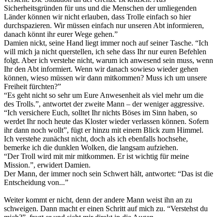
Sicherheitsgründen für uns und die Menschen der umliegenden
Länder können wir nicht erlauben, dass Trolle einfach so hier
durchspazieren. Wir müssen einfach nur unseren Abt informieren,
danach könnt ihr eurer Wege gehen.”
Damien nickt, seine Hand liegt immer noch auf seiner Tasche. “Ich
will mich ja nicht querstellen, ich sehe dass Ihr nur euren Befehlen
folgt. Aber ich verstehe nicht, warum ich anwesend sein muss, wenn
Ihr den Abt informiert. Wenn wir danach sowieso wieder gehen
können, wieso müssen wir dann mitkommen? Muss ich um unsere
Freiheit fürchten?”
“Es geht nicht so sehr um Eure Anwesenheit als viel mehr um die
des Trolls.”, antwortet der zweite Mann – der weniger aggressive.
“Ich versichere Euch, solltet Ihr nichts Böses im Sinn haben, so
werdet Ihr noch heute das Kloster wieder verlassen können. Sofern
ihr dann noch wollt”, fügt er hinzu mit einem Blick zum Himmel.
Ich verstehe zunächst nicht, doch als ich ebenfalls hochsehe,
bemerke ich die dunklen Wolken, die langsam aufziehen.
“Der Troll wird mit mir mitkommen. Er ist wichtig für meine
Mission.”, erwidert Damien.
Der Mann, der immer noch sein Schwert hält, antwortet: “Das ist die
Entscheidung von...”
Weiter kommt er nicht, denn der andere Mann weist ihn an zu
schweigen. Dann macht er einen Schritt auf mich zu. “Verstehst du