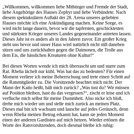
„Willkommen, willkommen liebe Mitbürger und Fremde der Stadt,
liebe Angehörige des Hauses Zephyr und liebe Verbündete. Nach
diesem spektakulären Auftakt der 28. Arena unseres geliebten
Hauses möchte ich eine Ankündigung machen. Keine Sorge, es
wird nicht lange dauern, bevor wir die tapfersten, geschicktesten
und stärksten Krieger unseres Landes gegeneinander antreten lassen.
Dieses Jahr ist es anders als in den Jahren zuvor. Ein großer Krieg
steht uns bevor und unser Haus wird natürlich nicht still daneben
sitzen und uns zurückhalten gegen die Daimonen, die Trolle aus
dem Eis, die hässlichen Kreaturen ohne Kultur!“
Bei diesen Worten wende ich mich überrascht um und starre zum
Rat. Rhelia lächelt nur kühl. Was hat das zu bedeuten? Für einen
Moment verliere ich meine Beherrschung und trete einen Schritt auf
die Ratsmitglieder zu. Die Vorsitzende beachtet mich nicht. Der
Mann der Kaito heißt, hält mich zurück? „Was tust du? Wir müssen
auf Position bleiben, hast du das vergessen?“, zischt er leise und ich
verfluche mich selbst für meine Dummheit. Also nicke ich bloß,
drehe mich wieder um und stelle mich zurück an meinen Platz.
Dieses mal bin ich wachsam und lausche auf jedes Geräusch, denn
wenn Rhelia meinen Betrug erkannt hat, kann sie jeden Moment
einen der anderen Gardisten auf mich hetzen. Wieder ertönen die
Worte des Ratsvorsitzenden, doch diesmal bleibe ich ruhig: