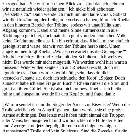
zu sagen hat.“ Sie wirft mir einen Blick zu. „Und danach nehmen
wir sie natürlich wieder gefangen.“ Ich nicke bloß gehorsam.
„Versteht sich.“ Dann wende ich mich um und laufe voran. Sobald
wir die Umzäunung der Leibgarde verlassen haben, führe ich Rhelia
in den hinteren Bereich der Tribüne, sodass wir unauffällig zum
Abgang kommen. Dabei sind meine Sinne aufmerksam in alle
Richtungen gerichtet, doch natürlich geht von dem einfachen Volk
keine Gefahrenquelle aus. Ich bin erfreut, dass Rhelia mir so einfach
gefolgt ist und warte, bis wir von der Tribüne herab sind. Unten
angekommen fragt Rhelia. „Wo also erwartet uns die Gefangene?“
Ich drehe mich zu ihr und zucke mit den Schultern. „Ich weiß es
nicht. Das wurde mir nicht mitgeteilt. Wir werden wohl hier warten
müssen.“ Widerwillen zeigte sich auf Rhelias Gesicht, doch ich
ignorierte es. „Dann wird es wohl nötig sein, dass du dich
versteckst“, sagte sie, doch ich schüttelte den Kopf. „Später. Doch
zunächst habe ich eine Frage an Euch.“ Rhelia runzelt die Stirn und
greift an ihren Gürtel. Sie ist also nicht unbewaffnet… Ich bleibe
ruhig und entspannt, wende ihr den Kopf zu und frage dann:
„Warum sendet ihr nur die Sieger der Arena zur Eiswüste? Wenn die
Trolle wirklich einen Angriff planen, dann werden sie eine große
Armee aufbringen. Das letzte mal haben nicht einmal die Truppen
aller Menschen ausgereicht und wir brauchten die Hilfe der Elfen
und Zwerge. Und jetzt begnügt ihr euch mit einigen wenigen
Arenasiegern? Trolle sind kein Spielzeug. Sind die Zwecke, für die