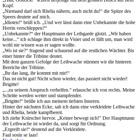
Kopf.
„Niemand darf sich Rhelia nähern, auch nicht du!“ die Spitze des
Speers deutete auf mich.
„Idioten!“ brüll ich. „Und wer lässt dann eine Unbekannte die hohe
Herrin verschleppen?“
„Unbekannte?“ der Hauptmann der Leibgarde glotzt. „Wir haben
keine...“ ich schlage ihm direkt in Visier und er fällt um, man wird
wohl nie wissen was er sagen wollte.
„Wo ist sie?“ fragend und schauend auf die restlichen Wächter. Bis
einer hinter die Tribüne deutet.
Mit dem ganzen Gefolge der Leibwache stürmen wir die hinteren
Bereiche der Tribüne.
„Ihr das lang, ihr kommt mit mir!“
Das ist nicht gut! Nicht schon wieder, das passiert nicht wieder!
Brigitte!
„...zu seinem Anspruch verhelfen.“ erlausche ich von rechts. Meine
Schritte werden weiter und stampfender.
„Brigitte!“ brülle ich aus meinem tiefsten Inneren.
Hinter der nächsten Ecke, sah ich dann eine verkleidete Leibwache
und Rhelia, beide kampfbereit.
Ich ziehe Knirscher hervor. „Keiner bewegt sich!" Der Hauptmann
der Leibwache ist wieder da, und sorgt für Ordnung.
„Ergreift sie!“ deutend auf die Verkleidete.
Faal sosin se laas!