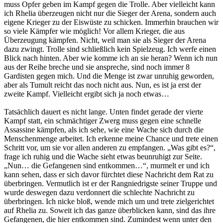
muss Opfer geben im Kampf gegen die Trolle. Aber vielleicht kann
ich Rhelia überzeugen nicht nur die Sieger der Arena, sondern auch
eigene Krieger zu der Eiswüste zu schicken. Immerhin brauchen wir
so viele Kämpfer wie möglich! Vor allem Krieger, die aus
Überzeugung kämpfen. Nicht, weil man sie als Sieger der Arena
dazu zwingt. Trolle sind schließlich kein Spielzeug. Ich werfe einen
Blick nach hinten. Aber wie komme ich an sie heran? Wenn ich nun
aus der Reihe breche und sie anspreche, sind noch immer 8
Gardisten gegen mich. Und die Menge ist zwar unruhig geworden,
aber als Tumult reicht das noch nicht aus. Nun, es ist ja erst der
zweite Kampf. Vielleicht ergibt sich ja noch etwas…
Tatsächlich dauert es nicht lange. Unten findet gerade der vierte
Kampf statt, ein schmächtiger Zwerg muss gegen eine schnelle
Assassine kämpfen, als ich sehe, wie eine Wache sich durch die
Menschenmenge arbeitet. Ich erkenne meine Chance und trete einen
Schritt vor, um sie vor allen anderen zu empfangen. „Was gibt es?“,
frage ich ruhig und die Wache sieht etwas beunruhigt zur Seite.
„Nun… die Gefangenen sind entkommen…“, murmelt er und ich
kann sehen, dass er sich davor fürchtet diese Nachricht dem Rat zu
überbringen. Vermutlich ist er der Rangniedrigste seiner Truppe und
wurde deswegen dazu verdonnert die schlechte Nachricht zu
überbringen. Ich nicke bloß, wende mich um und trete zielgerichtet
auf Rhelia zu. Soweit ich das ganze überblicken kann, sind das ihre
Gefangenen, die hier entkommen sind. Zumindest wenn unter den