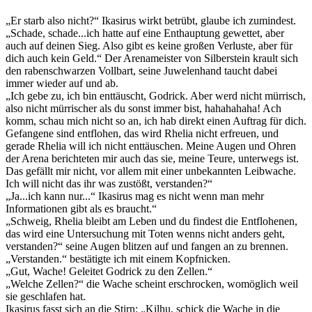
„Er starb also nicht?“ Ikasirus wirkt betrübt, glaube ich zumindest.
„Schade, schade...ich hatte auf eine Enthauptung gewettet, aber
auch auf deinen Sieg. Also gibt es keine großen Verluste, aber für
dich auch kein Geld.“ Der Arenameister von Silberstein krault sich
den rabenschwarzen Vollbart, seine Juwelenhand taucht dabei
immer wieder auf und ab.
„Ich gebe zu, ich bin enttäuscht, Godrick. Aber werd nicht mürrisch,
also nicht mürrischer als du sonst immer bist, hahahahaha! Ach
komm, schau mich nicht so an, ich hab direkt einen Auftrag für dich.
Gefangene sind entflohen, das wird Rhelia nicht erfreuen, und
gerade Rhelia will ich nicht enttäuschen. Meine Augen und Ohren
der Arena berichteten mir auch das sie, meine Teure, unterwegs ist.
Das gefällt mir nicht, vor allem mit einer unbekannten Leibwache.
Ich will nicht das ihr was zustößt, verstanden?“
„Ja...ich kann nur...“ Ikasirus mag es nicht wenn man mehr
Informationen gibt als es braucht.“
„Schweig, Rhelia bleibt am Leben und du findest die Entflohenen,
das wird eine Untersuchung mit Toten wenns nicht anders geht,
verstanden?“ seine Augen blitzen auf und fangen an zu brennen.
„Verstanden.“ bestätigte ich mit einem Kopfnicken.
„Gut, Wache! Geleitet Godrick zu den Zellen.“
„Welche Zellen?“ die Wache scheint erschrocken, womöglich weil
sie geschlafen hat.
Ikasirus fasst sich an die Stirn: „Kilhu, schick die Wache in die