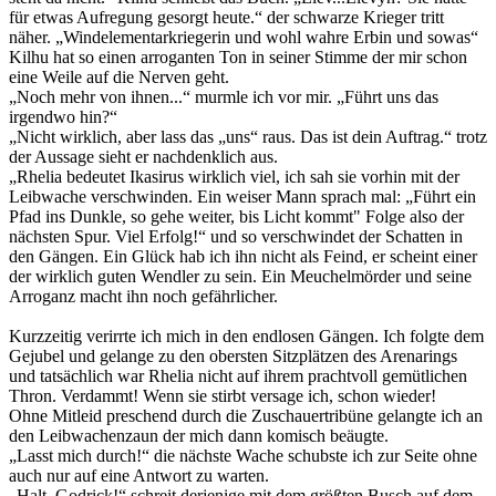
für etwas Aufregung gesorgt heute.“ der schwarze Krieger tritt
näher. „Windelementarkriegerin und wohl wahre Erbin und sowas“
Kilhu hat so einen arroganten Ton in seiner Stimme der mir schon
eine Weile auf die Nerven geht.
„Noch mehr von ihnen...“ murmle ich vor mir. „Führt uns das
irgendwo hin?“
„Nicht wirklich, aber lass das „uns“ raus. Das ist dein Auftrag.“ trotz
der Aussage sieht er nachdenklich aus.
„Rhelia bedeutet Ikasirus wirklich viel, ich sah sie vorhin mit der
Leibwache verschwinden. Ein weiser Mann sprach mal: „Führt ein
Pfad ins Dunkle, so gehe weiter, bis Licht kommt" Folge also der
nächsten Spur. Viel Erfolg!“ und so verschwindet der Schatten in
den Gängen. Ein Glück hab ich ihn nicht als Feind, er scheint einer
der wirklich guten Wendler zu sein. Ein Meuchelmörder und seine
Arroganz macht ihn noch gefährlicher.
Kurzzeitig verirrte ich mich in den endlosen Gängen. Ich folgte dem
Gejubel und gelange zu den obersten Sitzplätzen des Arenarings
und tatsächlich war Rhelia nicht auf ihrem prachtvoll gemütlichen
Thron. Verdammt! Wenn sie stirbt versage ich, schon wieder!
Ohne Mitleid preschend durch die Zuschauertribüne gelangte ich an
den Leibwachenzaun der mich dann komisch beäugte.
„Lasst mich durch!“ die nächste Wache schubste ich zur Seite ohne
auch nur auf eine Antwort zu warten.
„Halt, Godrick!“ schreit derjenige mit dem größten Busch auf dem