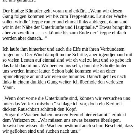
Der blutige Kämpfer geht voran und erklärt. „Wenn wir diesen
Gang folgen kommen wir bis zum Treppenhaus. Laut der Wache
sollen wir die Treppe runter und einmal links abbiegen, dann sind
wir in der Nähe der Unterkünfte und Haupthalle.“ Etwas bringt ihn
aber zu zweifeln. „... es könnte bis zum Ende der Treppe einfach
werden aber danach...“
Ich laufe ihm hinterher und auch die Elfe mit ihren Verbündeten
folgen uns. Der Wind dämpft meine Schritte, aber irgendjemand mit
so vielen Leuten auf einmal sind wir eh viel zu laut und so gebe ich
das bald darauf auf. Wir beeilen uns sehr, dann die Schritte hinter
uns werden immer lauter. Schon bald kommen wir an einer
Spindeltreppe an und wir eilen sie hinunter. Danach geht es nach
links in einem dunklen Gang weiter, ich überhole den verletzen
Mann.
„Wenn dort vorne die Unterkünfte sind, können wir versuchen uns
unter das Volk zu mischen.“ schlage ich vor, doch ein Kerl mit
dickem Rauschbart schüttelt den Kopf.
„Sogar die Wachen haben unseren Freund hier erkannt.“ er nickt
dem Verletzen zu. „Wir müssen uns etwas besseres überlegen.
Inzwischen wissen die Wachen bestimmt auch schon Bescheid, dass
wir geflohen sind und suchen nach uns.“