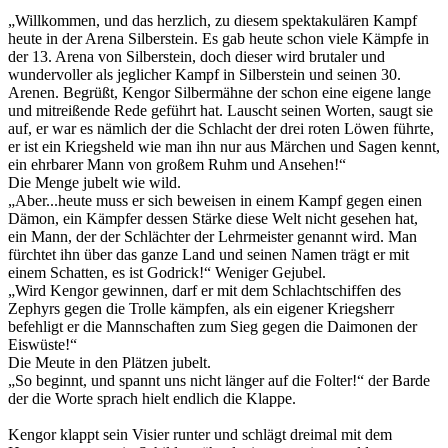
„Willkommen, und das herzlich, zu diesem spektakulären Kampf
heute in der Arena Silberstein. Es gab heute schon viele Kämpfe in
der 13. Arena von Silberstein, doch dieser wird brutaler und
wundervoller als jeglicher Kampf in Silberstein und seinen 30.
Arenen. Begrüßt, Kengor Silbermähne der schon eine eigene lange
und mitreißende Rede geführt hat. Lauscht seinen Worten, saugt sie
auf, er war es nämlich der die Schlacht der drei roten Löwen führte,
er ist ein Kriegsheld wie man ihn nur aus Märchen und Sagen kennt,
ein ehrbarer Mann von großem Ruhm und Ansehen!“
Die Menge jubelt wie wild.
„Aber...heute muss er sich beweisen in einem Kampf gegen einen
Dämon, ein Kämpfer dessen Stärke diese Welt nicht gesehen hat,
ein Mann, der der Schlächter der Lehrmeister genannt wird. Man
fürchtet ihn über das ganze Land und seinen Namen trägt er mit
einem Schatten, es ist Godrick!“ Weniger Gejubel.
„Wird Kengor gewinnen, darf er mit dem Schlachtschiffen des
Zephyrs gegen die Trolle kämpfen, als ein eigener Kriegsherr
befehligt er die Mannschaften zum Sieg gegen die Daimonen der
Eiswüste!“
Die Meute in den Plätzen jubelt.
„So beginnt, und spannt uns nicht länger auf die Folter!“ der Barde
der die Worte sprach hielt endlich die Klappe.
Kengor klappt sein Visier runter und schlägt dreimal mit dem