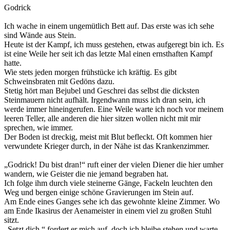
Godrick
Ich wache in einem ungemütlich Bett auf. Das erste was ich sehe
sind Wände aus Stein.
Heute ist der Kampf, ich muss gestehen, etwas aufgeregt bin ich. Es
ist eine Weile her seit ich das letzte Mal einen ernsthaften Kampf
hatte.
Wie stets jeden morgen frühstücke ich kräftig. Es gibt
Schweinsbraten mit Gedöns dazu.
Stetig hört man Bejubel und Geschrei das selbst die dicksten
Steinmauern nicht aufhält. Irgendwann muss ich dran sein, ich
werde immer hineingerufen. Eine Weile warte ich noch vor meinem
leeren Teller, alle anderen die hier sitzen wollen nicht mit mir
sprechen, wie immer.
Der Boden ist dreckig, meist mit Blut befleckt. Oft kommen hier
verwundete Krieger durch, in der Nähe ist das Krankenzimmer.
„Godrick! Du bist dran!“ ruft einer der vielen Diener die hier umher
wandern, wie Geister die nie jemand begraben hat.
Ich folge ihm durch viele steinerne Gänge, Fackeln leuchten den
Weg und bergen einige schöne Gravierungen im Stein auf.
Am Ende eines Ganges sehe ich das gewohnte kleine Zimmer. Wo
am Ende Ikasirus der Aenameister in einem viel zu großen Stuhl
sitzt.
„Setzt dich.“ fordert er mich auf, doch ich bleibe stehen und warte.