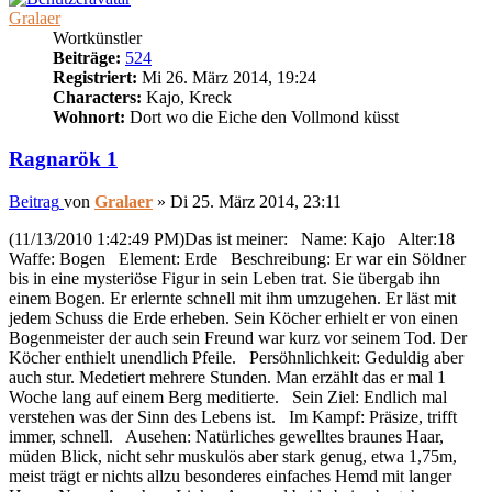
Gralaer
Wortkünstler
Beiträge:
524
Registriert:
Mi 26. März 2014, 19:24
Characters:
Kajo, Kreck
Wohnort:
Dort wo die Eiche den Vollmond küsst
Ragnarök 1
Beitrag
von
Gralaer
»
Di 25. März 2014, 23:11
(11/13/2010 1:42:49 PM)Das ist meiner: Name: Kajo Alter:18
Waffe: Bogen Element: Erde Beschreibung: Er war ein Söldner
bis in eine mysteriöse Figur in sein Leben trat. Sie übergab ihn
einem Bogen. Er erlernte schnell mit ihm umzugehen. Er läst mit
jedem Schuss die Erde erheben. Sein Köcher erhielt er von einen
Bogenmeister der auch sein Freund war kurz vor seinem Tod. Der
Köcher enthielt unendlich Pfeile. Persöhnlichkeit: Geduldig aber
auch stur. Medetiert mehrere Stunden. Man erzählt das er mal 1
Woche lang auf einem Berg meditierte. Sein Ziel: Endlich mal
verstehen was der Sinn des Lebens ist. Im Kampf: Präsize, trifft
immer, schnell. Ausehen: Natürliches gewelltes braunes Haar,
müden Blick, nicht sehr muskulös aber stark genug, etwa 1,75m,
meist trägt er nichts allzu besonderes einfaches Hemd mit langer