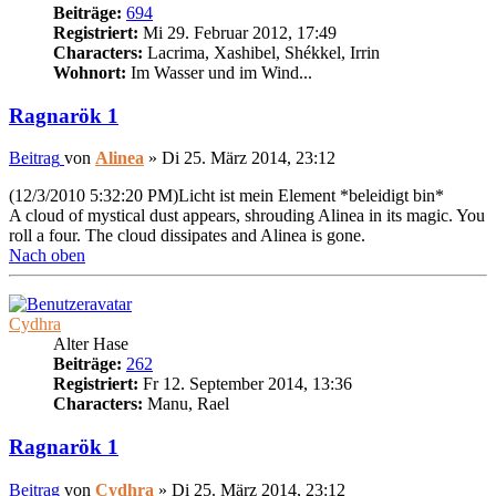
Beiträge:
694
Registriert:
Mi 29. Februar 2012, 17:49
Characters:
Lacrima, Xashibel, Shékkel, Irrin
Wohnort:
Im Wasser und im Wind...
Ragnarök 1
Beitrag
von
Alinea
»
Di 25. März 2014, 23:12
(12/3/2010 5:32:20 PM)Licht ist mein Element *beleidigt bin*
A cloud of mystical dust appears, shrouding Alinea in its magic. You
roll a four. The cloud dissipates and Alinea is gone.
Nach oben
Cydhra
Alter Hase
Beiträge:
262
Registriert:
Fr 12. September 2014, 13:36
Characters:
Manu, Rael
Ragnarök 1
Beitrag
von
Cydhra
»
Di 25. März 2014, 23:12