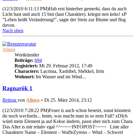
(12/3/2010 6:11:13 PM)Hab erst hinterher gemerkt, dass du auch
Licht hast und auch 15 bist (laut Charakter). kriegst nen keks! xP
"Leben heißt Veränderung!", sagte der Stein zur Blume und flog
davon.
Nach oben
Alinea
Wortkünstler
Beiträge:
694
Registriert:
Mi 29. Februar 2012, 17:49
Characters:
Lacrima, Xashibel, Shékkel, Irrin
Wohnort:
Im Wasser und im Wind...
Ragnarök 1
Beitrag
von
Alinea
»
Di 25. März 2014, 23:12
(12/3/2010 7:28:22 PM)Feuer is auch schon besetzt, sonst könntest
du noch wechseln... hmm, was macht man in so nem Fall? xDIch
würd mein Element ja auf Kekse ändern, passt aber nich zum Chara.
Das Alter is mir relativ egal ^^~~~~INFOPOST~~~~ Liste aller
Charaktere Name – Element – WaffeZyreno – Wind – Schwert