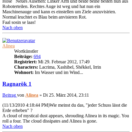
Hose Neues Ausehen: Linker Arm und beide beine besteh nun aus
Roboterteilen. Rechtes Auge ist weg und hat nun ein
Maschinenauge und kann es einstellen um Ziele anzuvisirien.
Normal leuchtet es Blau beim anvisieren Rot.
Faal sosin se laas!
Nach oben
Alinea
Wortkünstler
Beiträge:
694
Registriert:
Mi 29. Februar 2012, 17:49
Characters:
Lacrima, Xashibel, Shékkel, Irrin
Wohnort:
Im Wasser und im Wind...
Ragnarök 1
Beitrag
von
Alinea
»
Di 25. März 2014, 23:11
(11/13/2010 4:18:44 PM)Wie meinst du das, "jeder Schuss lässt die
Erde erheben" ?
A cloud of mystical dust appears, shrouding Alinea in its magic. You
roll a four. The cloud dissipates and Alinea is gone.
Nach oben