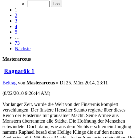
1
2
3
4
5
…
73
Nächste
Masterarceus
Ragnarök 1
Beitrag
von
Masterarceus
»
Di 25. März 2014, 23:11
(8/22/2010 9:26:44 AM)
Vor langer Zeit, wurde die Welt von der Finsternis komplett
verschlungen. Der finstere Herscher Scanto regierte über dieses
Reich der Finsternis mit grausamer Macht. Seine Armee aus
Monstern überrannten alle Städte. Die Hoffnung der Menschen
schwindete. Doch dann, wie aus dem Nichts erschien ein Jüngling
namens Raphael besaß eine Heilige Klinge die auf den namen
Zephyrios hört. Mit dieser Macht - trat er Sanctorion gegenüber. Der