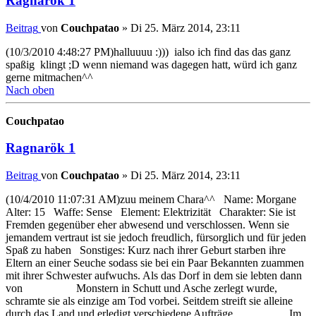
Ragnarök 1
Beitrag
von
Couchpatao
»
Di 25. März 2014, 23:11
(10/3/2010 4:48:27 PM)halluuuu :))) ialso ich find das das ganz
spaßig klingt ;D wenn niemand was dagegen hatt, würd ich ganz
gerne mitmachen^^
Nach oben
Couchpatao
Ragnarök 1
Beitrag
von
Couchpatao
»
Di 25. März 2014, 23:11
(10/4/2010 11:07:31 AM)zuu meinem Chara^^ Name: Morgane
Alter: 15 Waffe: Sense Element: Elektrizität Charakter: Sie ist
Fremden gegenüber eher abwesend und verschlossen. Wenn sie
jemandem vertraut ist sie jedoch freudlich, fürsorglich und für jeden
Spaß zu haben Sonstiges: Kurz nach ihrer Geburt starben ihre
Eltern an einer Seuche sodass sie bei ein Paar Bekannten zuammen
mit ihrer Schwester aufwuchs. Als das Dorf in dem sie lebten dann
von Monstern in Schutt und Asche zerlegt wurde,
schramte sie als einzige am Tod vorbei. Seitdem streift sie alleine
durch das Land und erledigt verschiedene Aufträge. Im