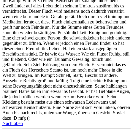
Im Kampf wird er zu einem Berserker der solange mit seinem
Zweihänder auf alles Lebende in seinem Umkreis zustürmt bis es
vernichtet ist. Dieser Fluch wird meistens noch dadurch verstärkt,
wenn eine befreundete in Gefahr gerät. Doch durch viel training und
Meditation lernte er, diese Fluch einigermaßen zu beherrschen und
greift nur noch Feinde an. Nur die Stimme eines Guten Freundes
kann ihn wieder besänftigen. Persöhnlichkeit: Ruhig und geduldig.
Eine eher schweigsame Person, die schwierigkeiten hat sich anderen
gegenüber zu öffnen. Wenn er jedoch einen Freund findet, so hat
dieser einen Freund fürs Leben. Hat einen stark ausgeprägten
Beschützerinstinkt. Er ist wie das Wasser: Wie ein Fluss: Ruhig, still
und fließend. Oder wie ein Tsunami: Gewaltig, tötlich und
gefährlich. Sein Ziel: Erlösung von dem Fluch. Er vermutet das es
ein Fluch des Herrschers Scanto ist, um noch mehr Chaos in die
Welt zu bringen. Im Kampf: Schnell, Stark, Beschützt andere.
Aussehen: Relativ groß und kräftig. Trägt eine leichte Rüstung um
seine Bewegungsfähigkeit nicht einzuschränken. Seine halblangen
braunen Harre fallen ihm etwas ins Gesicht. Er hat Tiefblaue Augen,
die jedoch rötlich werden wenn er zum Berserker wird. Seine
Kleidung besteht meist aus einen schwarzen Lederwams und
schwarzen Beinschützern. Eine Narbe zieht sich vom linken, oberen
Auch bis nach rechts, unten zur Wange, über sein Gesicht. Soviel
dazu :D mfg (:
Nach oben