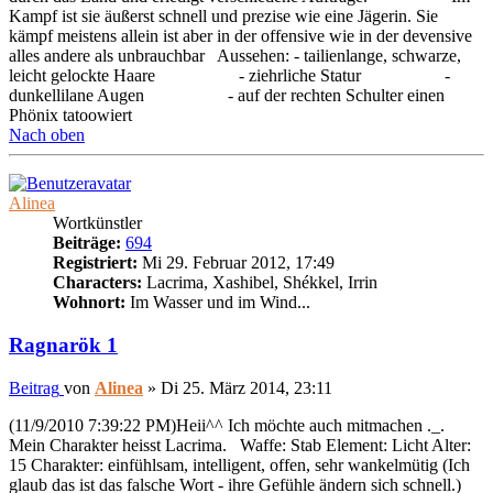
Kampf ist sie äußerst schnell und prezise wie eine Jägerin. Sie
kämpf meistens allein ist aber in der offensive wie in der devensive
alles andere als unbrauchbar Aussehen: - tailienlange, schwarze,
leicht gelockte Haare - ziehrliche Statur -
dunkellilane Augen - auf der rechten Schulter einen
Phönix tatoowiert
Nach oben
Alinea
Wortkünstler
Beiträge:
694
Registriert:
Mi 29. Februar 2012, 17:49
Characters:
Lacrima, Xashibel, Shékkel, Irrin
Wohnort:
Im Wasser und im Wind...
Ragnarök 1
Beitrag
von
Alinea
»
Di 25. März 2014, 23:11
(11/9/2010 7:39:22 PM)Heii^^ Ich möchte auch mitmachen ._.
Mein Charakter heisst Lacrima. Waffe: Stab Element: Licht Alter:
15 Charakter: einfühlsam, intelligent, offen, sehr wankelmütig (Ich
glaub das ist das falsche Wort - ihre Gefühle ändern sich schnell.)