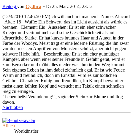
Beitrag
von
Cydhra
»
Di 25. März 2014, 23:12
(12/3/2010 12:46:50 PM)Ich will auch mitmachen! Name: Alucard
Alter: 15 Waffe: Ein Schwert, das im Licht aussieht als würde es
brennen Element: Eis Aussehen: Er ist ein eher schwacher
Krieger und vertraut mehr auf seine Geschicklichkeit als auf
körperliche Stärke. Er hat kurzes braunes Haar und Augen in der
Farbe der Woodys. Meist trägt er eine lederne Rüstung die ihn zwar
vor den meisten Angriffen von Monstern schützt, aber nicht gegen
schwere Hiebe hilft. Beschreibung: Er ist ein eher gutmütiger
Kämpfer, aber wenn einer seiner Freunde in Gefahr gerät, wird er
zum Berserker und mäht alles nieder was ihm in den Weg kommt.
Sein eigenes Leben ist ihm dabei ziehmlich egal. Er ist wie Feuer:
Warm und freundlich, doch im Ernstfall wird es zur tödlichen
Gefahr. Charakter: Ruhig und freundlich, im Kampf bewahrt er
meist einen kühlen Kopf und versucht mit Taktik einen schnellen
Sieg zu erringen.
"Leben heißt Veränderung!", sagte der Stein zur Blume und flog
davon.
Nach oben
Alinea
Wortkünstler