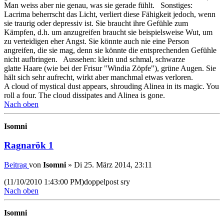
Man weiss aber nie genau, was sie gerade fühlt. Sonstiges:
Lacrima beherrscht das Licht, verliert diese Fähigkeit jedoch, wenn
sie traurig oder depressiv ist. Sie braucht ihre Gefühle zum
Kämpfen, d.h. um anzugreifen braucht sie beispielsweise Wut, um
zu verteidigen eher Angst. Sie könnte auch nie eine Person
angreifen, die sie mag, denn sie könnte die entsprechenden Gefühle
nicht aufbringen. Aussehen: klein und schmal, schwarze
glatte Haare (wie bei der Frisur "Windia Zöpfe"), grüne Augen. Sie
hält sich sehr aufrecht, wirkt aber manchmal etwas verloren.
A cloud of mystical dust appears, shrouding Alinea in its magic. You
roll a four. The cloud dissipates and Alinea is gone.
Nach oben
Isomni
Ragnarök 1
Beitrag
von
Isomni
»
Di 25. März 2014, 23:11
(11/10/2010 1:43:00 PM)doppelpost sry
Nach oben
Isomni