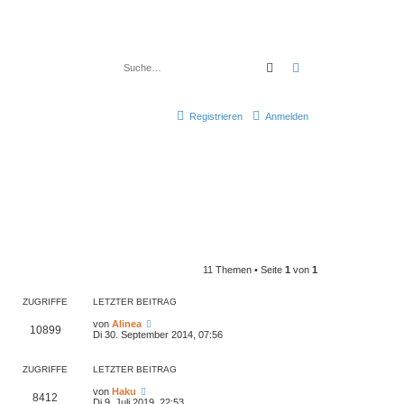
Suche
Erweiterte Suche
Registrieren
Anmelden
11 Themen • Seite
1
von
1
ZUGRIFFE
LETZTER BEITRAG
von
Alinea
10899
Di 30. September 2014, 07:56
ZUGRIFFE
LETZTER BEITRAG
von
Haku
8412
Di 9. Juli 2019, 22:53