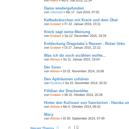
von
Haku
»
Mo 8. Juli 2019, 22:54
Dame wiedergefunden
von
JohnnyB
»
Mo 17. Juni 2019, 07:02
Kaffeekränzchen mit Kreck und dem Übel
von
Gralaer
»
Fr 22. Januar 2016, 23:11
Kreck sagt seine Meinung
von
Gralaer
»
Sa 12. Dezember 2015, 19:34
Entdeckung Dragotaka´s Rassen - Rolan Urko
von
Gralaer
»
Di 27. Januar 2015, 22:22
Was ich dir noch erzählen wollte...
von
Alinea
»
So 11. Januar 2015, 19:54
Der Siren
von
Alinea
»
Di 25. November 2014, 10:06
Den Aplträumen zuhören
von
Ryokina
»
Sa 15. November 2014, 20:32
FiIldian der Drachentöter
von
Gralaer
»
Mi 15. Oktober 2014, 20:28
Hinter den Kulissen von Sanctorion - Haruka u
von
Alinea
»
Mo 6. Oktober 2014, 06:42
Macy
von
Alinea
»
Di 30. September 2014, 07:49
Neues Thema