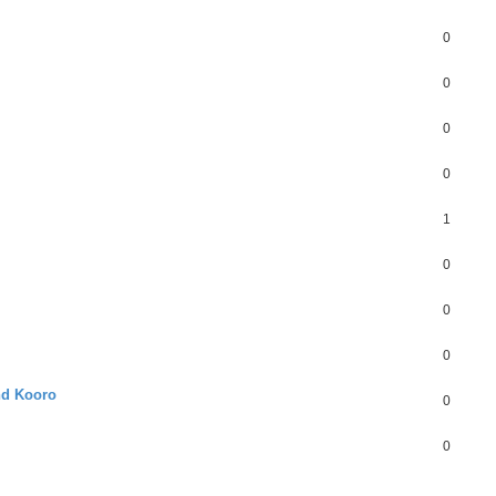
0
0
0
0
1
0
0
0
nd Kooro
0
0