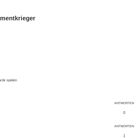
ementkrieger
rök spielen
eiterte Suche
ANTWORTEN
0
ANTWORTEN
1