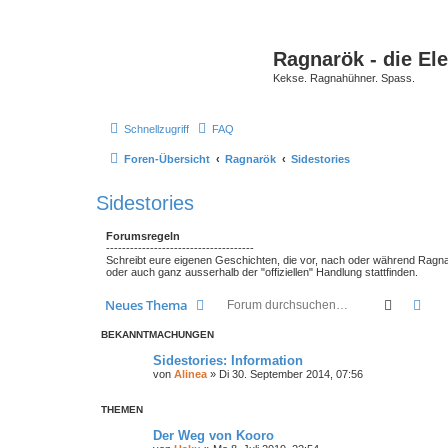
Ragnarök - die El
Kekse. Ragnahühner. Spass.
Schnellzugriff
FAQ
Foren-Übersicht
Ragnarök
Sidestories
Sidestories
Forumsregeln
-------------------------------------
Schreibt eure eigenen Geschichten, die vor, nach oder während Ragna
oder auch ganz ausserhalb der "offiziellen" Handlung stattfinden.
Suche
Erw
Neues Thema
BEKANNTMACHUNGEN
Sidestories: Information
von
Alinea
»
Di 30. September 2014, 07:56
THEMEN
Der Weg von Kooro