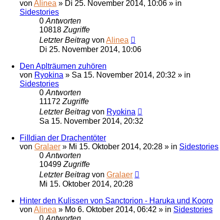
von
Alinea
»
Di 25. November 2014, 10:06
» in
Sidestories
0
Antworten
10818
Zugriffe
Letzter Beitrag
von
Alinea
Di 25. November 2014, 10:06
Den Aplträumen zuhören
von
Ryokina
»
Sa 15. November 2014, 20:32
» in
Sidestories
0
Antworten
11172
Zugriffe
Letzter Beitrag
von
Ryokina
Sa 15. November 2014, 20:32
FiIldian der Drachentöter
von
Gralaer
»
Mi 15. Oktober 2014, 20:28
» in
Sidestories
0
Antworten
10499
Zugriffe
Letzter Beitrag
von
Gralaer
Mi 15. Oktober 2014, 20:28
Hinter den Kulissen von Sanctorion - Haruka und Kooro
von
Alinea
»
Mo 6. Oktober 2014, 06:42
» in
Sidestories
0
Antworten