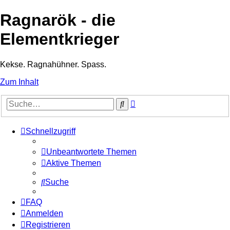
Ragnarök - die
Elementkrieger
Kekse. Ragnahühner. Spass.
Zum Inhalt
Erweiterte
Suche
Suche
Schnellzugriff
Unbeantwortete Themen
Aktive Themen
Suche
FAQ
Anmelden
Registrieren