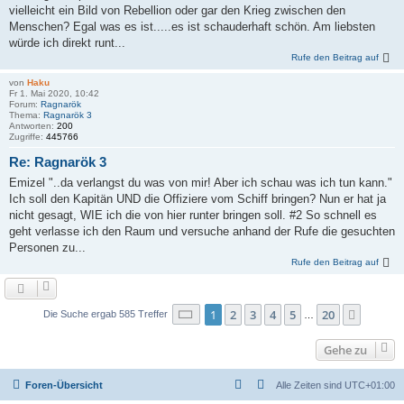
vielleicht ein Bild von Rebellion oder gar den Krieg zwischen den
Menschen? Egal was es ist.....es ist schauderhaft schön. Am liebsten
würde ich direkt runt...
Rufe den Beitrag auf
von
Haku
Fr 1. Mai 2020, 10:42
Forum:
Ragnarök
Thema:
Ragnarök 3
Antworten:
200
Zugriffe:
445766
Re: Ragnarök 3
Emizel "..da verlangst du was von mir! Aber ich schau was ich tun kann."
Ich soll den Kapitän UND die Offiziere vom Schiff bringen? Nun er hat ja
nicht gesagt, WIE ich die von hier runter bringen soll. #2 So schnell es
geht verlasse ich den Raum und versuche anhand der Rufe die gesuchten
Personen zu...
Rufe den Beitrag auf
Seite
1
von
20
1
2
3
4
5
20
Nächst
Die Suche ergab 585 Treffer
…
Gehe zu
Foren-Übersicht
Alle Zeiten sind
UTC+01:00