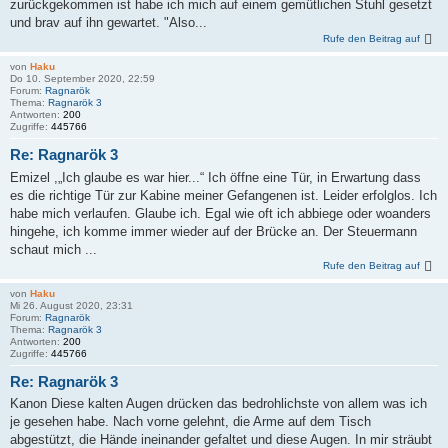
zurückgekommen ist habe ich mich auf einem gemütlichen Stuhl gesetzt
und brav auf ihn gewartet. "Also...
Rufe den Beitrag auf
von
Haku
Do 10. September 2020, 22:59
Forum:
Ragnarök
Thema:
Ragnarök 3
Antworten:
200
Zugriffe:
445766
Re: Ragnarök 3
Emizel ,„Ich glaube es war hier...“ Ich öffne eine Tür, in Erwartung dass
es die richtige Tür zur Kabine meiner Gefangenen ist. Leider erfolglos. Ich
habe mich verlaufen. Glaube ich. Egal wie oft ich abbiege oder woanders
hingehe, ich komme immer wieder auf der Brücke an. Der Steuermann
schaut mich ...
Rufe den Beitrag auf
von
Haku
Mi 26. August 2020, 23:31
Forum:
Ragnarök
Thema:
Ragnarök 3
Antworten:
200
Zugriffe:
445766
Re: Ragnarök 3
Kanon Diese kalten Augen drücken das bedrohlichste von allem was ich
je gesehen habe. Nach vorne gelehnt, die Arme auf dem Tisch
abgestützt, die Hände ineinander gefaltet und diese Augen. In mir sträubt