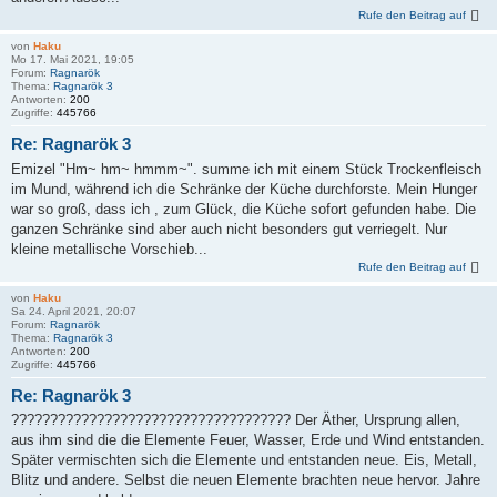
Rufe den Beitrag auf
von
Haku
Mo 17. Mai 2021, 19:05
Forum:
Ragnarök
Thema:
Ragnarök 3
Antworten:
200
Zugriffe:
445766
Re: Ragnarök 3
Emizel "Hm~ hm~ hmmm~". summe ich mit einem Stück Trockenfleisch
im Mund, während ich die Schränke der Küche durchforste. Mein Hunger
war so groß, dass ich , zum Glück, die Küche sofort gefunden habe. Die
ganzen Schränke sind aber auch nicht besonders gut verriegelt. Nur
kleine metallische Vorschieb...
Rufe den Beitrag auf
von
Haku
Sa 24. April 2021, 20:07
Forum:
Ragnarök
Thema:
Ragnarök 3
Antworten:
200
Zugriffe:
445766
Re: Ragnarök 3
???????????????????????????????????? Der Äther, Ursprung allen,
aus ihm sind die die Elemente Feuer, Wasser, Erde und Wind entstanden.
Später vermischten sich die Elemente und entstanden neue. Eis, Metall,
Blitz und andere. Selbst die neuen Elemente brachten neue hervor. Jahre