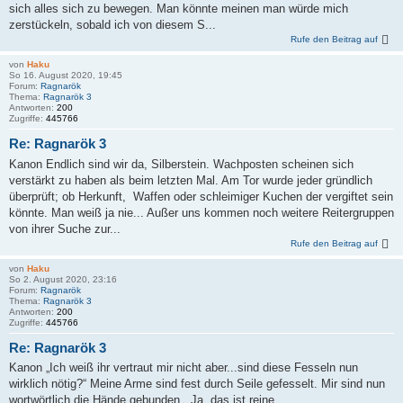
sich alles sich zu bewegen. Man könnte meinen man würde mich
zerstückeln, sobald ich von diesem S...
Rufe den Beitrag auf
von
Haku
So 16. August 2020, 19:45
Forum:
Ragnarök
Thema:
Ragnarök 3
Antworten:
200
Zugriffe:
445766
Re: Ragnarök 3
Kanon Endlich sind wir da, Silberstein. Wachposten scheinen sich
verstärkt zu haben als beim letzten Mal. Am Tor wurde jeder gründlich
überprüft; ob Herkunft, Waffen oder schleimiger Kuchen der vergiftet sein
könnte. Man weiß ja nie... Außer uns kommen noch weitere Reitergruppen
von ihrer Suche zur...
Rufe den Beitrag auf
von
Haku
So 2. August 2020, 23:16
Forum:
Ragnarök
Thema:
Ragnarök 3
Antworten:
200
Zugriffe:
445766
Re: Ragnarök 3
Kanon „Ich weiß ihr vertraut mir nicht aber...sind diese Fesseln nun
wirklich nötig?“ Meine Arme sind fest durch Seile gefesselt. Mir sind nun
wortwörtlich die Hände gebunden. „Ja, das ist reine