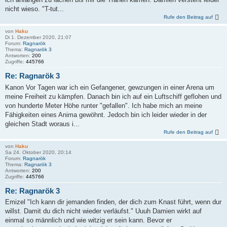
nicht wieso. "T-tut...
Rufe den Beitrag auf
von
Haku
Di 1. Dezember 2020, 21:07
Forum:
Ragnarök
Thema:
Ragnarök 3
Antworten:
200
Zugriffe:
445766
Re: Ragnarök 3
Kanon Vor Tagen war ich ein Gefangener, gewzungen in einer Arena um
meine Freiheit zu kämpfen. Danach bin ich auf ein Luftschiff geflohen und
von hunderte Meter Höhe runter "gefallen". Ich habe mich an meine
Fähigkeiten eines Anima gewöhnt. Jedoch bin ich leider wieder in der
gleichen Stadt woraus i...
Rufe den Beitrag auf
von
Haku
Sa 24. Oktober 2020, 20:14
Forum:
Ragnarök
Thema:
Ragnarök 3
Antworten:
200
Zugriffe:
445766
Re: Ragnarök 3
Emizel "Ich kann dir jemanden finden, der dich zum Knast führt, wenn dur
willst. Damit du dich nicht wieder verläufst." Uuuh Damien wirkt auf
einmal so männlich und wie witzig er sein kann. Bevor er