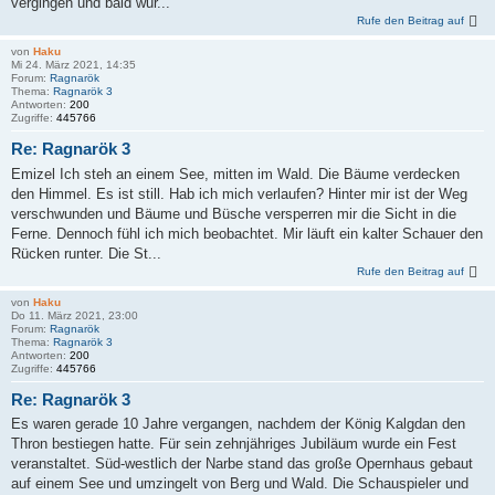
vergingen und bald wur...
Rufe den Beitrag auf
von
Haku
Mi 24. März 2021, 14:35
Forum:
Ragnarök
Thema:
Ragnarök 3
Antworten:
200
Zugriffe:
445766
Re: Ragnarök 3
Emizel Ich steh an einem See, mitten im Wald. Die Bäume verdecken
den Himmel. Es ist still. Hab ich mich verlaufen? Hinter mir ist der Weg
verschwunden und Bäume und Büsche versperren mir die Sicht in die
Ferne. Dennoch fühl ich mich beobachtet. Mir läuft ein kalter Schauer den
Rücken runter. Die St...
Rufe den Beitrag auf
von
Haku
Do 11. März 2021, 23:00
Forum:
Ragnarök
Thema:
Ragnarök 3
Antworten:
200
Zugriffe:
445766
Re: Ragnarök 3
Es waren gerade 10 Jahre vergangen, nachdem der König Kalgdan den
Thron bestiegen hatte. Für sein zehnjähriges Jubiläum wurde ein Fest
veranstaltet. Süd-westlich der Narbe stand das große Opernhaus gebaut
auf einem See und umzingelt von Berg und Wald. Die Schauspieler und