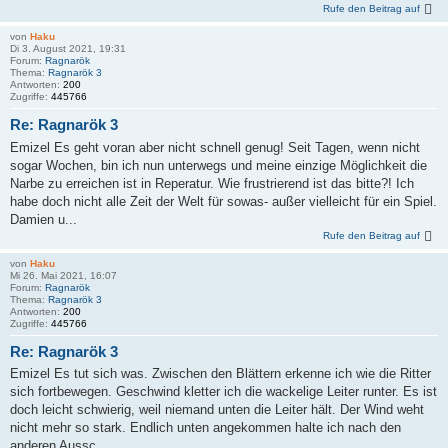
Rufe den Beitrag auf
von
Haku
Di 3. August 2021, 19:31
Forum:
Ragnarök
Thema:
Ragnarök 3
Antworten:
200
Zugriffe:
445766
Re: Ragnarök 3
Emizel Es geht voran aber nicht schnell genug! Seit Tagen, wenn nicht
sogar Wochen, bin ich nun unterwegs und meine einzige Möglichkeit die
Narbe zu erreichen ist in Reperatur. Wie frustrierend ist das bitte?! Ich
habe doch nicht alle Zeit der Welt für sowas- außer vielleicht für ein Spiel.
Damien u...
Rufe den Beitrag auf
von
Haku
Mi 26. Mai 2021, 16:07
Forum:
Ragnarök
Thema:
Ragnarök 3
Antworten:
200
Zugriffe:
445766
Re: Ragnarök 3
Emizel Es tut sich was. Zwischen den Blättern erkenne ich wie die Ritter
sich fortbewegen. Geschwind kletter ich die wackelige Leiter runter. Es ist
doch leicht schwierig, weil niemand unten die Leiter hält. Der Wind weht
nicht mehr so stark. Endlich unten angekommen halte ich nach den
anderen Aussc...