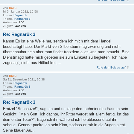
von
Haku
Mi 5. Januar 2022, 19:58
Forum:
Ragnarök
Thema:
Ragnarök 3
Antworten:
200
Zugriffe:
445766
Re: Ragnarök 3
Kanon Es ist eine Weile her, seitdem ich mich mit dem Handel
beschäftigt habe. Der Markt von Silberstein mag zwar eng und nicht
überschaubar sein aber man findet trotzdem alles was man braucht. Eine
Dienstmagd hatte mich gebeten sie zum Einkauf zu begleiten. Ich habe
zugesagt, nicht aus Höflichkeit,...
Rufe den Beitrag auf
von
Haku
Sa 11. Dezember 2021, 20:38
Forum:
Ragnarök
Thema:
Ragnarök 3
Antworten:
200
Zugriffe:
445766
Re: Ragnarök 3
Emizel "Schnauze!", sag ich und schlage dem schreienden Fass in sein
Gesicht. "Mein Gott! Ich dachte, ihr Ritter werdet mit allem fertig. Ist das
dein erster Toter?", frage ich ihn während ich herablassend auf ihn
schaue. Genervt packe ich sein Kinn, sodass er mir in die Augen sieht.
Seine blauen Au...