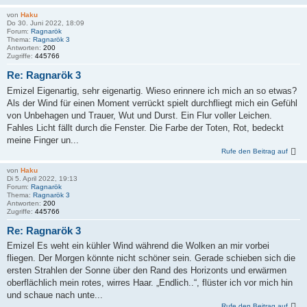
von
Haku
Do 30. Juni 2022, 18:09
Forum:
Ragnarök
Thema:
Ragnarök 3
Antworten:
200
Zugriffe:
445766
Re: Ragnarök 3
Emizel Eigenartig, sehr eigenartig. Wieso erinnere ich mich an so etwas?
Als der Wind für einen Moment verrückt spielt durchfliegt mich ein Gefühl
von Unbehagen und Trauer, Wut und Durst. Ein Flur voller Leichen.
Fahles Licht fällt durch die Fenster. Die Farbe der Toten, Rot, bedeckt
meine Finger un...
Rufe den Beitrag auf
von
Haku
Di 5. April 2022, 19:13
Forum:
Ragnarök
Thema:
Ragnarök 3
Antworten:
200
Zugriffe:
445766
Re: Ragnarök 3
Emizel Es weht ein kühler Wind während die Wolken an mir vorbei
fliegen. Der Morgen könnte nicht schöner sein. Gerade schieben sich die
ersten Strahlen der Sonne über den Rand des Horizonts und erwärmen
oberflächlich mein rotes, wirres Haar. „Endlich..“, flüster ich vor mich hin
und schaue nach unte...
Rufe den Beitrag auf