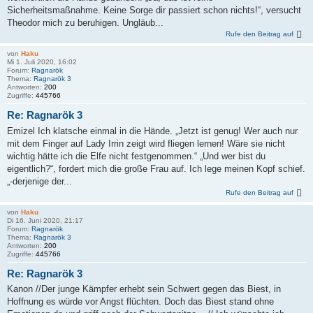
Sicherheitsmaßnahme. Keine Sorge dir passiert schon nichts!“, versucht
Theodor mich zu beruhigen. Ungläub...
Rufe den Beitrag auf
von
Haku
Mi 1. Juli 2020, 16:02
Forum:
Ragnarök
Thema:
Ragnarök 3
Antworten:
200
Zugriffe:
445766
Re: Ragnarök 3
Emizel Ich klatsche einmal in die Hände. „Jetzt ist genug! Wer auch nur
mit dem Finger auf Lady Irrin zeigt wird fliegen lernen! Wäre sie nicht
wichtig hätte ich die Elfe nicht festgenommen.“ „Und wer bist du
eigentlich?“, fordert mich die große Frau auf. Ich lege meinen Kopf schief.
„-derjenige der...
Rufe den Beitrag auf
von
Haku
Di 16. Juni 2020, 21:17
Forum:
Ragnarök
Thema:
Ragnarök 3
Antworten:
200
Zugriffe:
445766
Re: Ragnarök 3
Kanon //Der junge Kämpfer erhebt sein Schwert gegen das Biest, in
Hoffnung es würde vor Angst flüchten. Doch das Biest stand ohne