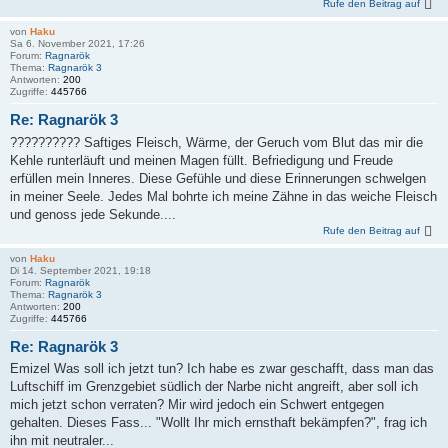
Rufe den Beitrag auf
von
Haku
Sa 6. November 2021, 17:26
Forum:
Ragnarök
Thema:
Ragnarök 3
Antworten:
200
Zugriffe:
445766
Re: Ragnarök 3
?????????? Saftiges Fleisch, Wärme, der Geruch vom Blut das mir die
Kehle runterläuft und meinen Magen füllt. Befriedigung und Freude
erfüllen mein Inneres. Diese Gefühle und diese Erinnerungen schwelgen
in meiner Seele. Jedes Mal bohrte ich meine Zähne in das weiche Fleisch
und genoss jede Sekunde....
Rufe den Beitrag auf
von
Haku
Di 14. September 2021, 19:18
Forum:
Ragnarök
Thema:
Ragnarök 3
Antworten:
200
Zugriffe:
445766
Re: Ragnarök 3
Emizel Was soll ich jetzt tun? Ich habe es zwar geschafft, dass man das
Luftschiff im Grenzgebiet südlich der Narbe nicht angreift, aber soll ich
mich jetzt schon verraten? Mir wird jedoch ein Schwert entgegen
gehalten. Dieses Fass... "Wollt Ihr mich ernsthaft bekämpfen?", frag ich
ihn mit neutraler...