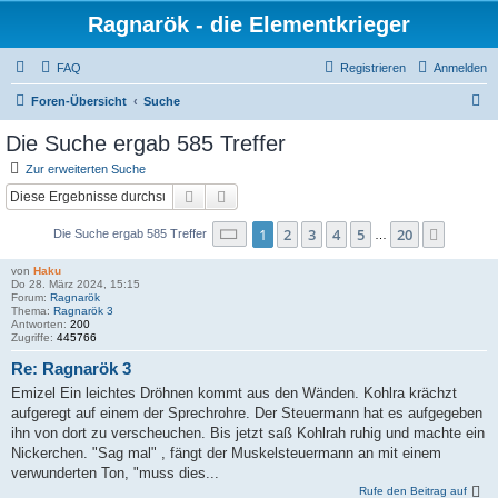
Ragnarök - die Elementkrieger
FAQ
Registrieren
Anmelden
S
Foren-Übersicht
Suche
u
Die Suche ergab 585 Treffer
c
Zur erweiterten Suche
h
Suche
Erweiterte Suche
e
Seite
1
von
20
1
2
3
4
5
20
Nächst
Die Suche ergab 585 Treffer
…
von
Haku
Do 28. März 2024, 15:15
Forum:
Ragnarök
Thema:
Ragnarök 3
Antworten:
200
Zugriffe:
445766
Re: Ragnarök 3
Emizel Ein leichtes Dröhnen kommt aus den Wänden. Kohlra krächzt
aufgeregt auf einem der Sprechrohre. Der Steuermann hat es aufgegeben
ihn von dort zu verscheuchen. Bis jetzt saß Kohlrah ruhig und machte ein
Nickerchen. "Sag mal" , fängt der Muskelsteuermann an mit einem
verwunderten Ton, "muss dies...
Rufe den Beitrag auf