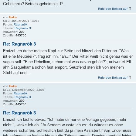
Geheimnis? Betriebsgeheimnis. P...
Rufe den Beitrag auf
von
Haku
So 3. Januar 2021, 14:11
Forum:
Ragnarök
Thema:
Ragnarök 3
Antworten:
200
Zugriffe:
445766
Re: Ragnarök 3
Emizel Ich drehe meinen Kopf zur Seite und blinzel den Ritter an. "Was
ist eine Meuterei?", frag ich ihn. "äh..." Der Ritter weiß nicht genau was er
sagen soll. "Eine Rebellion, schon mal was davon gehört?", antwortet Elf-
ähh Sasquehama schon fast empört. Seuzfend steh ich von meinem
Stuhl auf und ...
Rufe den Beitrag auf
von
Haku
Di 22. Dezember 2020, 23:08
Forum:
Ragnarök
Thema:
Ragnarök 3
Antworten:
200
Zugriffe:
445766
Re: Ragnarök 3
Emizel Ich lächle etwas. "Ich habe dir nur eine Vorlage gegeben, mehr
nicht.", winke ich ab. "Außerdem wusste ich es: du würdest es ohne
weiteres schaffen. Schließlich bist du ja mein Assistent!" Am Ende muss
ich anfangen zu lachen bis mir die Tränen kamen. Damien versteht leider