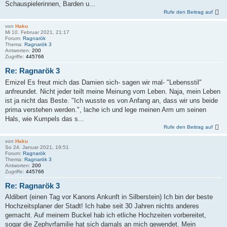
Schauspielerinnen, Barden u...
Rufe den Beitrag auf
von
Haku
Mi 10. Februar 2021, 21:17
Forum:
Ragnarök
Thema:
Ragnarök 3
Antworten:
200
Zugriffe:
445766
Re: Ragnarök 3
Emizel Es freut mich das Damien sich- sagen wir mal- "Lebensstil"
anfreundet. Nicht jeder teilt meine Meinung vom Leben. Naja, mein Leben
ist ja nicht das Beste. "Ich wusste es von Anfang an, dass wir uns beide
prima verstehen werden.", lache ich und lege meinen Arm um seinen
Hals, wie Kumpels das s...
Rufe den Beitrag auf
von
Haku
So 24. Januar 2021, 19:51
Forum:
Ragnarök
Thema:
Ragnarök 3
Antworten:
200
Zugriffe:
445766
Re: Ragnarök 3
Aldibert (einen Tag vor Kanons Ankunft in Silberstein) Ich bin der beste
Hochzeitsplaner der Stadt! Ich habe seit 30 Jahren nichts anderes
gemacht. Auf meinem Buckel hab ich etliche Hochzeiten vorbereitet,
sogar die Zephyrfamilie hat sich damals an mich gewendet. Mein