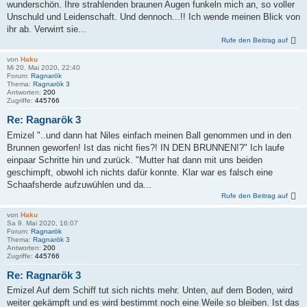
wunderschön. Ihre strahlenden braunen Augen funkeln mich an, so voller
Unschuld und Leidenschaft. Und dennoch...!! Ich wende meinen Blick von
ihr ab. Verwirrt sie...
Rufe den Beitrag auf
von
Haku
Mi 20. Mai 2020, 22:40
Forum:
Ragnarök
Thema:
Ragnarök 3
Antworten:
200
Zugriffe:
445766
Re: Ragnarök 3
Emizel "..und dann hat Niles einfach meinen Ball genommen und in den
Brunnen geworfen! Ist das nicht fies?! IN DEN BRUNNEN!?" Ich laufe
einpaar Schritte hin und zurück. "Mutter hat dann mit uns beiden
geschimpft, obwohl ich nichts dafür konnte. Klar war es falsch eine
Schaafsherde aufzuwühlen und da...
Rufe den Beitrag auf
von
Haku
Sa 9. Mai 2020, 16:07
Forum:
Ragnarök
Thema:
Ragnarök 3
Antworten:
200
Zugriffe:
445766
Re: Ragnarök 3
Emizel Auf dem Schiff tut sich nichts mehr. Unten, auf dem Boden, wird
weiter gekämpft und es wird bestimmt noch eine Weile so bleiben. Ist das