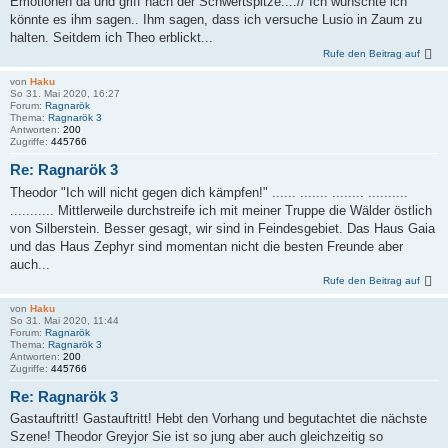
Emotionen da und griff nach der Schwertspitze....// Ich wünschte ich
könnte es ihm sagen.. Ihm sagen, dass ich versuche Lusio in Zaum zu
halten. Seitdem ich Theo erblickt...
Rufe den Beitrag auf
von
Haku
So 31. Mai 2020, 16:27
Forum:
Ragnarök
Thema:
Ragnarök 3
Antworten:
200
Zugriffe:
445766
Re: Ragnarök 3
Theodor "Ich will nicht gegen dich kämpfen!" ...... ....... ........ ..........
........... Mittlerweile durchstreife ich mit meiner Truppe die Wälder östlich
von Silberstein. Besser gesagt, wir sind in Feindesgebiet. Das Haus Gaia
und das Haus Zephyr sind momentan nicht die besten Freunde aber
auch...
Rufe den Beitrag auf
von
Haku
So 31. Mai 2020, 11:44
Forum:
Ragnarök
Thema:
Ragnarök 3
Antworten:
200
Zugriffe:
445766
Re: Ragnarök 3
Gastauftritt! Gastauftritt! Hebt den Vorhang und begutachtet die nächste
Szene! Theodor Greyjor Sie ist so jung aber auch gleichzeitig so