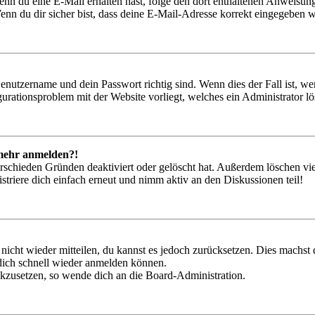
. Wenn du eine E-Mail erhalten hast, folge den dort enthaltenen Anweis
nn du dir sicher bist, dass deine E-Mail-Adresse korrekt eingegeben w
Benutzername und dein Passwort richtig sind. Wenn dies der Fall ist, w
igurationsproblem mit der Website vorliegt, welches ein Administrator l
t mehr anmelden?!
rschieden Gründen deaktiviert oder gelöscht hat. Außerdem löschen vie
triere dich einfach erneut und nimm aktiv an den Diskussionen teil!
 nicht wieder mitteilen, du kannst es jedoch zurücksetzen. Dies machs
 dich schnell wieder anmelden können.
ückzusetzen, so wende dich an die Board-Administration.