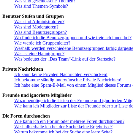
Was sind geschlossene Themen?
Was sind Themen-Symbole?
Benutzer-Stufen und Gruppen
Was sind Administratoren?
Was sind Moderatoren?
Was sind Benutzergruppen?
Wo finde ich die Benutzergruppen und wie trete ich ihnen bei?
Wie werde ich Gruppenleiter?
Weshalb werden verschiedene Benutzergruppen farbig dargestel
Was ist eine Hauptgruppe?
Was bedeutet der „Das Team“-Link auf der Startseite?
Private Nachrichten
Ich kann keine Privaten Nachrichten verschicken!
Ich bekomme ständig unerwünschte Private Nachrichten!
Ich habe eine Spam-E-Mail von einem Mitglied dieses Forums e
Freunde und ignorierte Mitglieder
Wozu benötige ich die Listen der Freunde und ignorierten Mitg
Wie kann ich Mitglieder zur Liste der Freunde oder zur Liste d
Die Foren durchsuchen
Wie kann ich ein Forum oder mehrere Foren durchsuchen?
Weshalb erhalte ich bei der Suche keine Ergebnisse?
Warum bekomme ich bei der Suche eine leere Seite?