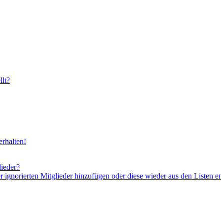
lt?
rhalten!
lieder?
er ignorierten Mitglieder hinzufügen oder diese wieder aus den Listen e